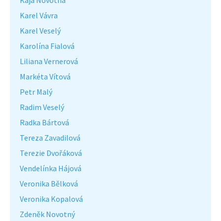
Kaja Novotná
Karel Vávra
Karel Veselý
Karolína Fialová
Liliana Vernerová
Markéta Vítová
Petr Malý
Radim Veselý
Radka Bártová
Tereza Zavadilová
Terezie Dvořáková
Vendelínka Hájová
Veronika Bělková
Veronika Kopalová
Zdeněk Novotný