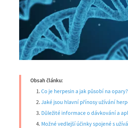
Obsah článku:
Co je herpesin a jak působí na opary
Jaké jsou hlavní přínosy užívání herp
Důležité informace o dávkování a apli
Možné vedlejší účinky spojené s užív