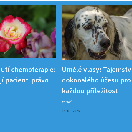
utí chemoterapie:
Umělé vlasy: Tajemstv
í pacienti právo
dokonalého účesu pro
?
každou příležitost
zdraví
18. 03. 2026