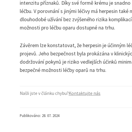
intenzitu příznaků. Díky své formě krému je snadno
léčbu. V porovnání s jinými léčivy má herpesin také
dlouhodobé užívání bez zvýšeného rizika komplikací. 
možnosti pro léčbu oparu dostupné na trhu.
Závěrem lze konstatovat, že herpesin je účinným léč
projevů. Jeho bezpečnost byla prokázána v klinickýc
dodržování pokynů je riziko vedlejších účinků minimál
bezpečné možnosti léčby oparů na trhu.
Našli jste v článku chybu?
Kontaktujte nás
Publikováno: 28. 07. 2024