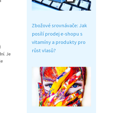
a
Zbožové srovnávače: Jak
posílí prodej e-shopu s
vitamíny a produkty pro
ě
růst vlasů?
ní. Je
je