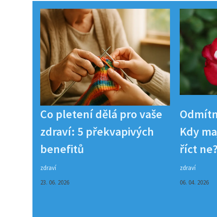
Co pletení dělá pro vaše
Odmítn
zdraví: 5 překvapivých
Kdy maj
benefitů
říct ne
zdraví
zdraví
23. 06. 2026
06. 04. 2026