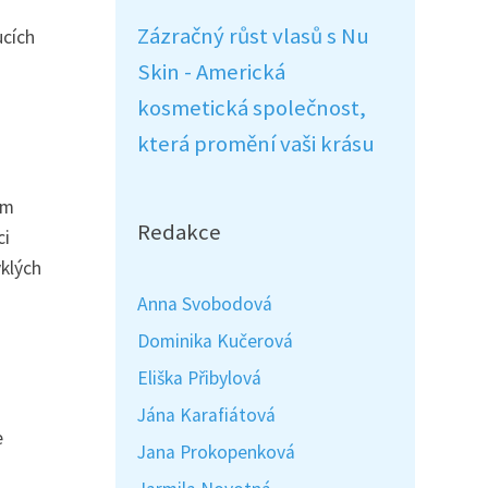
Zázračný růst vlasů s Nu
ucích
Skin - Americká
kosmetická společnost,
která promění vaši krásu
ém
Redakce
ci
yklých
Anna Svobodová
Dominika Kučerová
Eliška Přibylová
Jána Karafiátová
e
Jana Prokopenková