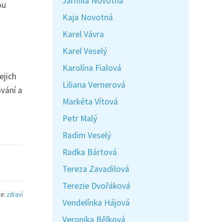
Jarmila Novotná
ou
Kaja Novotná
Karel Vávra
Karel Veselý
Karolína Fialová
ejich
Liliana Vernerová
ování a
Markéta Vítová
Petr Malý
Radim Veselý
Radka Bártová
Tereza Zavadilová
Terezie Dvořáková
ie:
zdraví
Vendelínka Hájová
Veronika Bělková