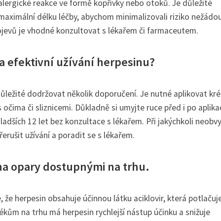
alergické reakce ve formě kopřivky nebo otoků. Je důležité
ximální délku léčby, abychom minimalizovali riziko nežádo
rojevů je vhodné konzultovat s lékařem či farmaceutem.
 efektivní užívání herpesinu?
 důležité dodržovat několik doporučení. Je nutné aplikovat kr
očima či sliznicemi. Důkladně si umyjte ruce před i po aplika
adších 12 let bez konzultace s lékařem. Při jakýchkoli neobv
řerušit užívání a poradit se s lékařem.
 na opary dostupnými na trhu.
, že herpesin obsahuje účinnou látku aciklovir, která potlačuj
lékům na trhu má herpesin rychlejší nástup účinku a snižuje