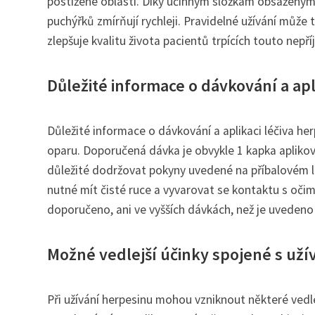
postižené oblasti. Díky účinným složkám obsaženým
puchýřků zmírňují rychleji. Pravidelné užívání může 
zlepšuje kvalitu života pacientů trpících touto nepří
Důležité informace o dávkování a apl
Důležité informace o dávkování a aplikaci léčiva her
oparu. Doporučená dávka je obvykle 1 kapka aplikov
důležité dodržovat pokyny uvedené na příbalovém let
nutné mít čisté ruce a vyvarovat se kontaktu s očim
doporučeno, ani ve vyšších dávkách, než je uvedeno 
Možné vedlejší účinky spojené s už
Při užívání herpesinu mohou vzniknout některé vedle