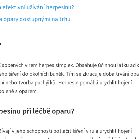
 efektivní užívání herpesinu?
na opary dostupnými na trhu.
?
působených virem herpes simplex. Obsahuje účinnou látku acikl
jeho šíření do okolních buněk. Tím se zkracuje doba trvání opa
álení nebo tvorba puchýřků. Herpesin pomáhá urychlit hojení
pojené s oparem.
pesinu při léčbě oparu?
vají v jeho schopnosti potlačit šíření viru a urychlit hojení