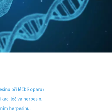
?
esinu při léčbě oparu?
kaci léčiva herpesin.
áním herpesinu.