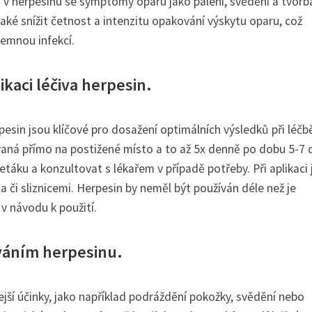
 v herpesinu se symptomy oparu jako pálení, svědění a tvorb
také snížit četnost a intenzitu opakování výskytu oparu, což
jemnou infekcí.
ikaci léčiva herpesin.
pesin jsou klíčové pro dosažení optimálních výsledků při léčb
aná přímo na postižené místo a to až 5x denně po dobu 5-7 d
áku a konzultovat s lékařem v případě potřeby. Při aplikaci 
a či sliznicemi. Herpesin by neměl být používán déle než je
v návodu k použití.
íváním herpesinu.
jší účinky, jako například podráždění pokožky, svědění nebo