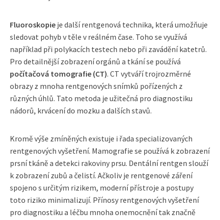
Fluoroskopie
je další rentgenová technika, která umožňuje
sledovat pohyb v těle v reálném čase. Toho se využívá
například při polykacích testech nebo při zavádění katetrů.
Pro detailnější zobrazení orgánů a tkání se používá
počítačová tomografie (CT)
. CT vytváří trojrozměrné
obrazy z mnoha rentgenových snímků pořízených z
různých úhlů. Tato metoda je užitečná pro diagnostiku
nádorů, krvácení do mozku a dalších stavů.
Kromě výše zmíněných existuje i řada specializovaných
rentgenových vyšetření. Mamografie se používá k zobrazení
prsní tkáně a detekci rakoviny prsu. Dentální rentgen slouží
k zobrazení zubů a čelistí. Ačkoliv je rentgenové záření
spojeno s určitým rizikem, moderní přístroje a postupy
toto riziko minimalizují. Přínosy rentgenových vyšetření
pro diagnostiku a léčbu mnoha onemocnění tak značně