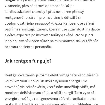
zlomenin, přes nádorová onemocnění až po
kardiovaskulární choroby. I přes nesporné přínosy
rentgenového záření pro medicínu je důležité si
uvědomovat i jeho
potenciální rizika
. Rentgenové záření
patří mezi ionizující záření, které může v závislosti na dávce
a délce expozice poškozovat buňky a tkáně. Proto je při
jeho používání kladen důraz na minimalizaci dávky záření a
ochranu pacienta i personálu.
Jak rentgen funguje?
Rentgenové záření je forma elektromagnetického záření s
velmi krátkou vlnovou délkou a vysokou energií. Pro
srovnání, viditelné světlo, které nám umožňuje vidět, má
mnohem delší vlnovou délku a nižší energii. Tato
vysoká
energie
umožňuje rentgenovému záření pronikat mnoha
materiály, které jsou pro viditelné světlo neprůhledné, jako