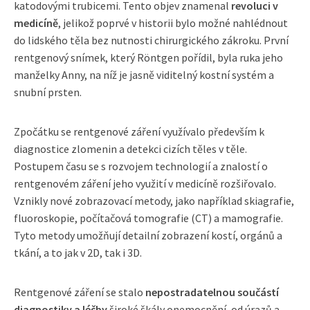
katodovými trubicemi. Tento objev znamenal
revoluci v
medicíně
, jelikož poprvé v historii bylo možné nahlédnout
do lidského těla bez nutnosti chirurgického zákroku. První
rentgenový snímek, který Röntgen pořídil, byla ruka jeho
manželky Anny, na níž je jasně viditelný kostní systém a
snubní prsten.
Zpočátku se rentgenové záření využívalo především k
diagnostice zlomenin a detekci cizích těles v těle.
Postupem času se s rozvojem technologií a znalostí o
rentgenovém záření jeho využití v medicíně rozšiřovalo.
Vznikly nové zobrazovací metody, jako například skiagrafie,
fluoroskopie, počítačová tomografie (CT) a mamografie.
Tyto metody umožňují detailní zobrazení kostí, orgánů a
tkání, a to jak v 2D, tak i 3D.
Rentgenové záření se stalo
nepostradatelnou součástí
diagnostiky a léčby
široké škály onemocnění, od úrazů a