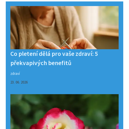
Co pletení dělá pro vaše zdraví: 5
překvapivých benefitů
zdraví
23. 06. 2026