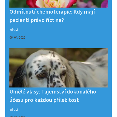
Odmítnutí chemoterapie: Kdy mají
pacienti právo říct ne?
zdraví
06. 04. 2026
Umělé vlasy: Tajemství dokonalého
účesu pro každou příležitost
zdraví