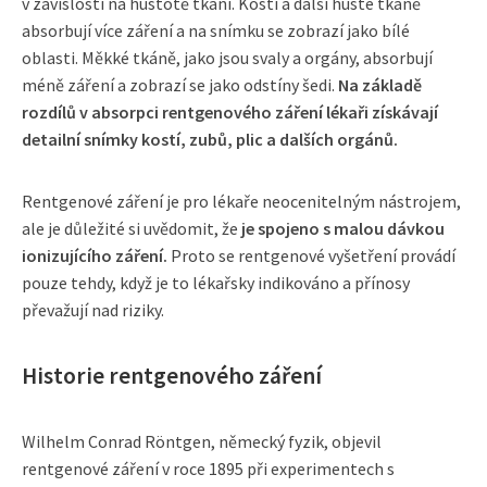
v závislosti na hustotě tkání. Kosti a další husté tkáně
absorbují více záření a na snímku se zobrazí jako bílé
oblasti. Měkké tkáně, jako jsou svaly a orgány, absorbují
méně záření a zobrazí se jako odstíny šedi.
Na základě
rozdílů v absorpci rentgenového záření lékaři získávají
detailní snímky kostí, zubů, plic a dalších orgánů.
Rentgenové záření je pro lékaře neocenitelným nástrojem,
ale je důležité si uvědomit, že
je spojeno s malou dávkou
ionizujícího záření.
Proto se rentgenové vyšetření provádí
pouze tehdy, když je to lékařsky indikováno a přínosy
převažují nad riziky.
Historie rentgenového záření
Wilhelm Conrad Röntgen, německý fyzik, objevil
rentgenové záření v roce 1895 při experimentech s