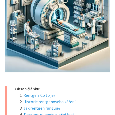
Obsah článku:
Rentgen: Co to je?
Historie rentgenového záření
Jak rentgen funguje?
Typy rentgenových vyšetření