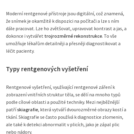
Moderní rentgenové přístroje jsou digitální, což znamená,
že snímek je okamžitě k dispozici na počítači a lze s ním
dále pracovat. Lze ho zvětšovat, upravovat kontrast a jas, a
dokonce i vytvářet
trojrozměrné rekonstrukce
. To vše
umožňuje lékařům detailněji a přesněji diagnostikovat a
léčit pacienty.
Typy rentgenových vyšetření
Rentgenové vyšetření, využívající rentgenové záření k
zobrazení vnitřních struktur těla, se dělí na mnoho typů
podle cílové oblasti a použité techniky. Mezi nejběžnější
patří
skiagrafie
, která vytváří dvourozměrné obrazy kostí a
tkání. Skiagrafie se často používá k diagnostice zlomenin,
ale také k detekci abnormalit v plicích, jako je zápal plic
nebo nádory.