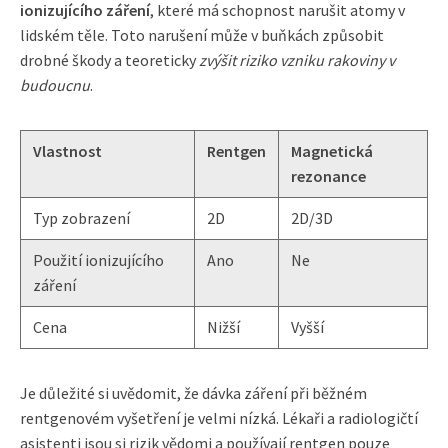
ionizujícího záření
, které má schopnost narušit atomy v
lidském těle. Toto narušení může v buňkách způsobit
drobné škody a teoreticky
zvýšit riziko vzniku rakoviny v
budoucnu
.
Vlastnost
Rentgen
Magnetická
rezonance
Typ zobrazení
2D
2D/3D
Použití ionizujícího
Ano
Ne
záření
Cena
Nižší
Vyšší
Je důležité si uvědomit, že dávka záření při běžném
rentgenovém vyšetření je velmi nízká. Lékaři a radiologičtí
asistenti jsou si rizik vědomi a používají rentgen pouze