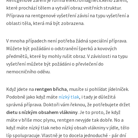
Rentgenové záření je forma elektromagnetického záření,
které prochází tělem a vytváří obraz vnitřních struktur.
Příprava na rentgenové vyšetření závisí na typu vyšetření a
oblasti těla, která má být zobrazena.
V mnoha případech není potřeba žádná speciální příprava.
Můžete být požádáni o odstranění šperků a kovových
předmětů, které by mohly rušit obraz. V závislosti na typu
vyšetření můžete být požádáni o převlečení do
nemocničního oděvu.
Když jdete na
rentgen břicha
, musíte si pohlídat jídelníček.
Podobně jako když máte
nízký tlak
, i tady je důležitá
správná příprava. Doktoři vám řeknou, že potřebujete držet
dietu s nízkým obsahem vlákniny
. Je to proto, že když
máte v břiše moc plynu, rentgen nevyjde tak dobře. No a
když máte nízký tlak nebo nízký obsah vlákniny v jídle, tělo
líp spolupracuje. Vlastně je to docela jednoduché - pár dní