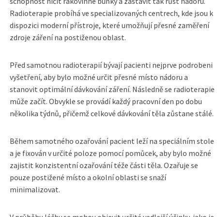
schopnost ničit rakovinné buňky a zastavit tak růst nádoru.
Radioterapie probíhá ve specializovaných centrech, kde jsou k
dispozici moderní přístroje, které umožňují přesné zaměření
zdroje záření na postiženou oblast.
Před samotnou radioterapií bývají pacienti nejprve podrobeni
vyšetření, aby bylo možné určit přesné místo nádoru a
stanovit optimální dávkování záření. Následně se radioterapie
může začít. Obvykle se provádí každý pracovní den po dobu
několika týdnů, přičemž celkové dávkování těla zůstane stálé.
Během samotného ozařování pacient leží na speciálním stole
a je fixován v určité poloze pomocí pomůcek, aby bylo možné
zajistit konzistentní ozařování téže části těla. Ozařuje se
pouze postižené místo a okolní oblasti se snaží
minimalizovat.