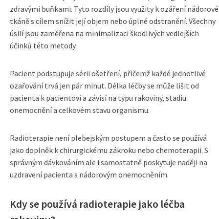
zdravými buňkami. Tyto rozdíly jsou využity k ozáření nádorové
tkáně s cílem snížit její objem nebo úplné odstranění. Všechny
úsilí jsou zaměřena na minimalizaci škodlivých vedlejších
účinků této metody.
Pacient podstupuje sérii ošetření, přičemž každé jednotlivé
ozařování trvá jen pár minut. Délka léčby se může lišit od
pacienta k pacientovi a závisí na typu rakoviny, stadiu
onemocnění a celkovém stavu organismu.
Radioterapie není plebejským postupem a často se používá
jako doplněk k chirurgickému zákroku nebo chemoterapii. S
správným dávkováním ale i samostatně poskytuje naději na
uzdravení pacienta s nádorovým onemocněním.
Kdy se používá radioterapie jako léčba