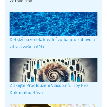
Zdravé tipy
Detský bazének: Ideální volba pro zábavu a
zdraví vašich dětí
Získejte Prodloužení Vlasů Snů: Tipy Pro
Dokonalou Hřívu