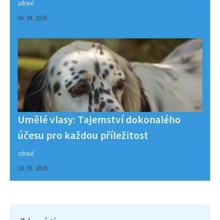
zdraví
06. 04. 2026
Umělé vlasy: Tajemství dokonalého
účesu pro každou příležitost
zdraví
18. 03. 2026