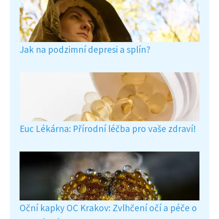
Jak na podzimní depresi a splín?
Euc Lékárna: Přírodní léčba pro vaše zdraví!
Oční kapky OC Krakov: Zvlhčení očí a péče o