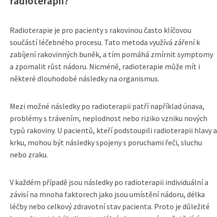
radioterapii?
Radioterapie je pro pacienty s rakovinou často klíčovou
součástí léčebného procesu. Tato metoda využívá záření k
zabíjení rakovinných buněk, a tím pomáhá zmírnit symptomy
a zpomalit růst nádoru. Nicméně, radioterapie může mít i
některé dlouhodobé následky na organismus.
Mezi možné následky po radioterapii patří například únava,
problémy s trávením, neplodnost nebo riziko vzniku nových
typů rakoviny. U pacientů, kteří podstoupili radioterapii hlavy a
krku, mohou být následky spojeny s poruchami řeči, sluchu
nebo zraku.
V každém případě jsou následky po radioterapii individuální a
závisí na mnoha faktorech jako jsou umístění nádoru, délka
léčby nebo celkový zdravotní stav pacienta. Proto je důležité