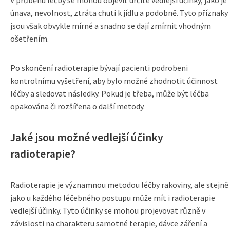
V průběhu léčby se mohou objevit určité vedlejší účinky, jako je
únava, nevolnost, ztráta chuti k jídlu a podobně. Tyto příznaky
jsou však obvykle mírné a snadno se dají zmírnit vhodným
ošetřením.
Po skončení radioterapie bývají pacienti podrobeni
kontrolnímu vyšetření, aby bylo možné zhodnotit účinnost
léčby a sledovat následky. Pokud je třeba, může být léčba
opakována či rozšířena o další metody.
Jaké jsou možné vedlejší účinky
radioterapie?
Radioterapie je významnou metodou léčby rakoviny, ale stejně
jako u každého léčebného postupu může mít i radioterapie
vedlejší účinky. Tyto účinky se mohou projevovat různě v
závislosti na charakteru samotné terapie, dávce záření a