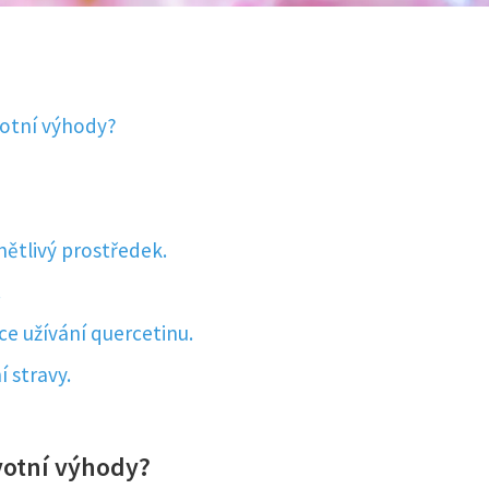
avotní výhody?
nětlivý prostředek.
.
ce užívání quercetinu.
 stravy.
avotní výhody?