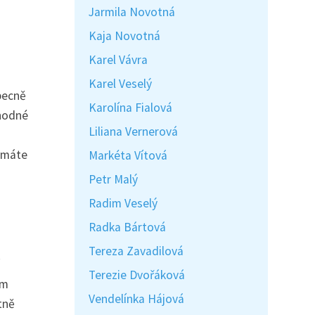
Jarmila Novotná
Kaja Novotná
Karel Vávra
Karel Veselý
becně
Karolína Fialová
vhodné
Liliana Vernerová
d máte
Markéta Vítová
Petr Malý
Radim Veselý
Radka Bártová
Tereza Zavadilová
Terezie Dvořáková
ím
Vendelínka Hájová
tně