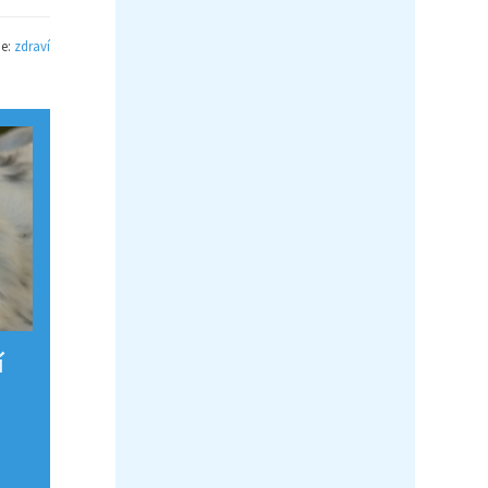
ie:
zdraví
í