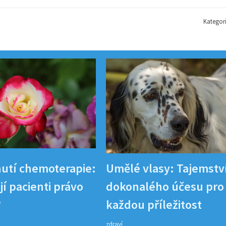
Kategor
utí chemoterapie:
Umělé vlasy: Tajemstv
í pacienti právo
dokonalého účesu pro
?
každou příležitost
zdraví