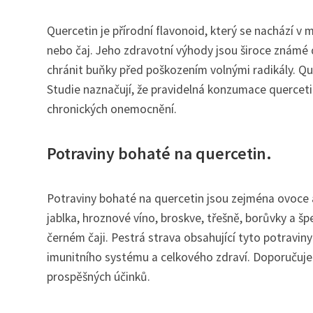
Quercetin je přírodní flavonoid, který se nachází v m
nebo čaj. Jeho zdravotní výhody jsou široce známé
chránit buňky před poškozením volnými radikály. Qu
Studie naznačují, že pravidelná konzumace querceti
chronických onemocnění.
Potraviny bohaté na quercetin.
Potraviny bohaté na quercetin jsou zejména ovoce a 
jablka, hroznové víno, broskve, třešně, borůvky a špe
černém čaji. Pestrá strava obsahující tyto potravi
imunitního systému a celkového zdraví. Doporučuje 
prospěšných účinků.