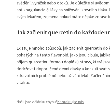
svědění, vyrážek nebo otoků. Je důležité si uvědomi
antikoagulancia či léky na snižování krevního tlaku
svým lékařem, zejména pokud máte nějaké zdravotní
Jak začlenit quercetin do každodenn
Existuje mnoho způsobů, jak začlenit quercetin do
bohatých na tento flavonoid, jako jsou cibule, jabl
příjem quercetinu formou doplňků stravy, které jsou
dodržovat doporučené denní dávky a konzultovat s 
zdravotních problémů nebo užívání léků. Začlenění
vitalitu.
Našli jste v článku chybu?
Kontaktujte nás