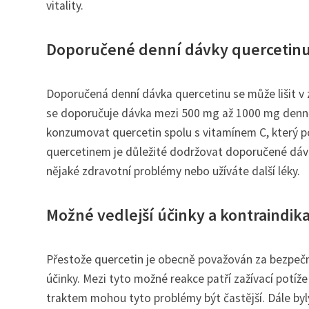
vitality.
Doporučené denní dávky quercetinu
Doporučená denní dávka quercetinu se může lišit v 
se doporučuje dávka mezi 500 mg až 1000 mg denně
konzumovat quercetin spolu s vitamínem C, který pom
quercetinem je důležité dodržovat doporučené dávk
nějaké zdravotní problémy nebo užíváte další léky.
Možné vedlejší účinky a kontraindik
Přestože quercetin je obecně považován za bezpečný
účinky. Mezi tyto možné reakce patří zažívací potíže 
traktem mohou tyto problémy být častější. Dále byly