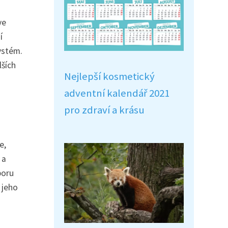
ve
í
ystém.
lších
Nejlepší kosmetický
adventní kalendář 2021
pro zdraví a krásu
e,
 a
poru
 jeho