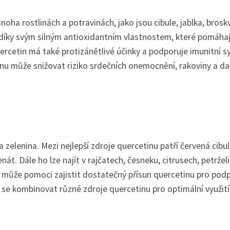
noha rostlinách a potravinách, jako jsou cibule, jablka, brosk
 díky svým silným antioxidantním vlastnostem, které pomáhaj
ercetin má také protizánětlivé účinky a podporuje imunitní s
nu může snižovat riziko srdečních onemocnění, rakoviny a da
zelenina. Mezi nejlepší zdroje quercetinu patří červená cibul
nát. Dále ho lze najít v rajčatech, česneku, citrusech, petrželi
ny může pomoci zajistit dostatečný přísun quercetinu pro pod
se kombinovat různé zdroje quercetinu pro optimální využití