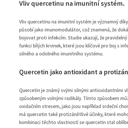
Vliv quercetinu na imunitní systém.
Vliv quercetinu na imunitní systém je významný dí
působí jako imunomodulátor, což znamená, že dokáž
bojovat proti infekcím. Studie ukazují, že pravideln
funkci bílých krvinek, které jsou klíčové pro boj s
silného a odolného imunitního systému.
Quercetin jako antioxidant a protizá
Quercetin je známý svými silnými antioxidantními 
způsobeným volnými radikály. Tímto způsobem může
oxidačním stresem, jako jsou například srdeční ch
má quercetin také protizánětlivé účinky, které moh
kombinaci těchto vlastností se quercetin stal obl