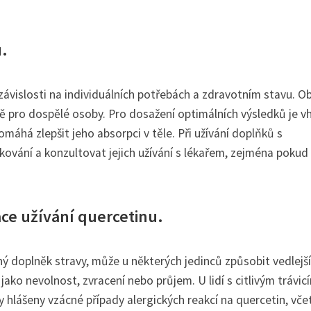
.
závislosti na individuálních potřebách a zdravotním stavu. O
 pro dospělé osoby. Pro dosažení optimálních výsledků je 
áhá zlepšit jeho absorpci v těle. Při užívání doplňků s
ování a konzultovat jejich užívání s lékařem, zejména poku
ace užívání quercetinu.
 doplněk stravy, může u některých jedinců způsobit vedlejší
jako nevolnost, zvracení nebo průjem. U lidí s citlivým trávic
 hlášeny vzácné případy alergických reakcí na quercetin, vče