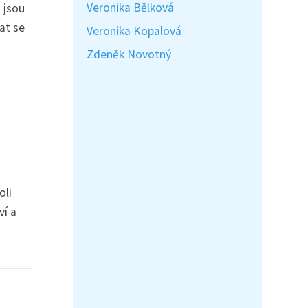
Veronika Bělková
 jsou
at se
Veronika Kopalová
Zdeněk Novotný
oli
ví a