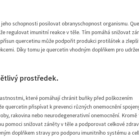
ky jeho schopnosti posilovat obranyschopnost organismu. Que
e regulovat imunitní reakce v těle. Tím pomáhá snižovat zá
ý přísun quercetinu může podpořit produkci protilátek a zlepši
 infekcemi. Díky tomu je quercetin vhodným doplňkem pro udrže
nětlivý prostředek.
vlastnostmi, které pomáhají chránit buňky před poškozením
 quercetin přispívat k prevenci různých onemocnění spojen
oroby, rakovina nebo neurodegenerativní onemocnění. Kromě
ou pomoci snižovat záněty v těle a podporovat celkové zdraví
íbeným doplňkem stravy pro podporu imunitního systému a ce