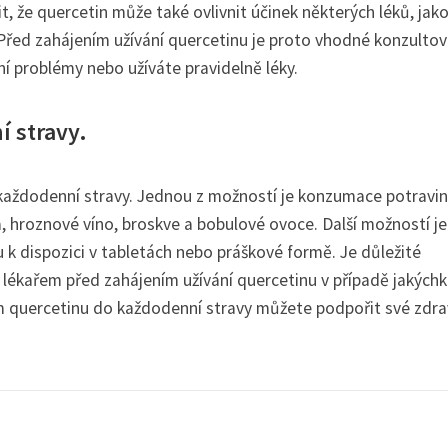
t, že quercetin může také ovlivnit účinek některých léků, jako
. Před zahájením užívání quercetinu je proto vhodné konzultov
 problémy nebo užíváte pravidelně léky.
í stravy.
 každodenní stravy. Jednou z možností je konzumace potravin
ka, hroznové víno, broskve a bobulové ovoce. Další možností je
 k dispozici v tabletách nebo práškové formě. Je důležité
lékařem před zahájením užívání quercetinu v případě jakýchk
m quercetinu do každodenní stravy můžete podpořit své zdra