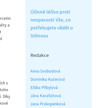
Účinné léčivo proti
rcetin
nespavosti: Vše, co
něty a
potřebujete vědět o
t
Stilnoxu
ní
Redakce
Anna Svobodová
Dominika Kučerová
ých s
Eliška Přibylová
 toho
Jána Karafiátová
. Díky
lkové
Jana Prokopenková