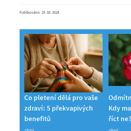
Publikováno: 23. 03. 2024
Co pletení dělá pro vaše
Odmítn
zdraví: 5 překvapivých
Kdy maj
benefitů
říct ne
zdraví
zdraví