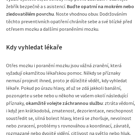
žebřík bezpečně a s asistencí.
Buďte opatrní na mokrém nebo
zledovatělém povrchu
. Noste vhodnou obuv. Dodržováním
těchto preventivních opatření chráníte sebe a své blízké před
otřesem mozku a dalšími poraněními mozku.
Kdy vyhledat lékaře
Otřes mozku i poranění mozku jsou vážná zranění, která
vyžadují okamžitou lékařskou pomoc. Někdy se příznaky
nemusí projevit ihned, proto je důležité vědět, kdy vyhledat
lékaře. Pokud po úrazu hlavy, ať už se zdá jakkoli banální,
pozorujete u sebe nebo u někoho ve vašem okolí následující
příznaky,
okamžitě volejte záchrannou službu
: ztráta vědomí,
i když jen krátkodobá, zmatenost, dezorientace, neschopnost
soustředit se, silná bolest hlavy, která se zhoršuje, nevolnost
nebo zvracení, problémy s rovnováhou a koordinací, závratě,
rozmazané nebo dvojité vidění, citlivost na světlo nebo hluk,