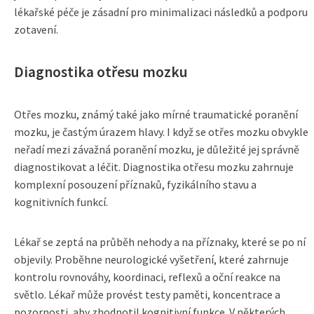
lékařské péče je zásadní pro minimalizaci následků a podporu
zotavení.
Diagnostika otřesu mozku
Otřes mozku, známý také jako mírné traumatické poranění
mozku, je častým úrazem hlavy. I když se otřes mozku obvykle
neřadí mezi závažná poranění mozku, je důležité jej správně
diagnostikovat a léčit. Diagnostika otřesu mozku zahrnuje
komplexní posouzení příznaků, fyzikálního stavu a
kognitivních funkcí.
Lékař se zeptá na průběh nehody a na příznaky, které se po ní
objevily. Proběhne neurologické vyšetření, které zahrnuje
kontrolu rovnováhy, koordinaci, reflexů a oční reakce na
světlo. Lékař může provést testy paměti, koncentrace a
pozornosti, aby zhodnotil kognitivní funkce. V některých