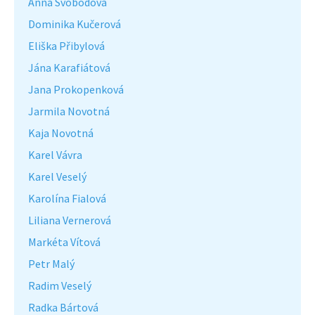
Anna Svobodová
Dominika Kučerová
Eliška Přibylová
Jána Karafiátová
Jana Prokopenková
Jarmila Novotná
Kaja Novotná
Karel Vávra
Karel Veselý
Karolína Fialová
Liliana Vernerová
Markéta Vítová
Petr Malý
Radim Veselý
Radka Bártová