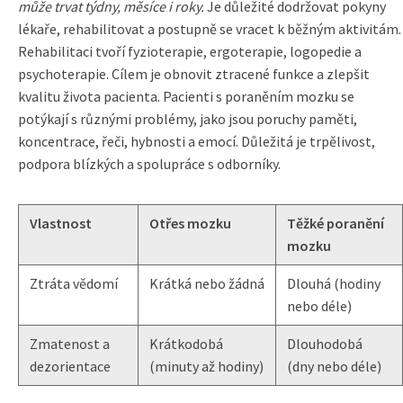
může trvat týdny, měsíce i roky.
Je důležité dodržovat pokyny
lékaře, rehabilitovat a postupně se vracet k běžným aktivitám.
Rehabilitaci tvoří fyzioterapie, ergoterapie, logopedie a
psychoterapie. Cílem je obnovit ztracené funkce a zlepšit
kvalitu života pacienta. Pacienti s poraněním mozku se
potýkají s různými problémy, jako jsou poruchy paměti,
koncentrace, řeči, hybnosti a emocí. Důležitá je trpělivost,
podpora blízkých a spolupráce s odborníky.
Vlastnost
Otřes mozku
Těžké poranění
mozku
Ztráta vědomí
Krátká nebo žádná
Dlouhá (hodiny
nebo déle)
Zmatenost a
Krátkodobá
Dlouhodobá
dezorientace
(minuty až hodiny)
(dny nebo déle)