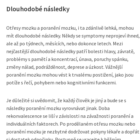
Dlouhodobé následky
Otřesy mozku a poranění mozku, i ta zdánlivě lehká, mohou
mít dlouhodobé následky. Někdy se symptomy neprojeví ihned,
ale až po týdnech, měsících, nebo dokonce letech. Mezi
nejčastější dlouhodobé následky patří bolesti hlavy, závratě,
problémy s pamětí a koncentrací, únava, poruchy spánku,
změny nálad, podrážděnost, deprese a úzkost. Vážnější
poranění mozku mohou vést k trvalému postižení, jako jsou
potíže s řečí, pohybem nebo kognitivními funkcemi.
Je důležité si uvědomit, že každý člověk je jiný a bude se s
následky poranění mozku vyrovnávat jinak. Doba
rekonvalescence se liší v závislosti na závažnosti poranění a
individuálních faktorech. Po prodělaném otřesu mozku nebo
poranění mozku je nezbytné dodržovat pokyny lékaře a dopřát
si dostatek odpočinku. Postupně se vracejte k běžným