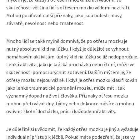
skutečnosti většina lidí s otřesem mozku vědomí neztratí.
Mohou pociťovat další příznaky, jako jsou bolesti hlavy,
závratě, nevolnost nebo zmatenost.
Mnoho lidí se také mylně domnívá, že po otřesu mozku je
nutný absolutní klid na lůžku. I když je důležité se vyhnout
namáhavým aktivitám, úplný klid na lůžku se již nedoporučuje.
Lehká aktivita, jako je krátká procházka nebo čtení, může ve
skutečnosti pomoci urychlit zotavení. Dalším mýtem je, že
otřesy mozku nejsou vážné. I když je otřes mozku klasifikován
jako lehké traumatické poranění mozku, může mít i tak
významný dopad na život člověka. Příznaky otřesu mozku
mohou přetrvávat dny, týdny nebo dokonce měsíce a mohou
ovlivnit školní docházku, práci i každodenní aktivity.
Je důležité si uvědomit, že každý otřes mozku je jiný a vyžaduje
individuální přístup k léčbě. Pokud máte podezření, že jste vy