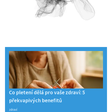
Co pletení dělá pro vaše zdraví: 5
překvapivých benefitů
zdraví