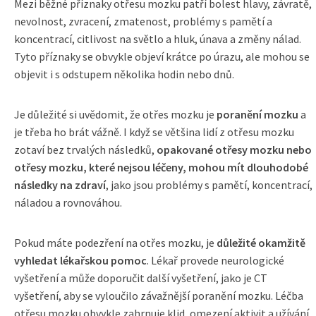
Mezi běžné příznaky otřesu mozku patří bolest hlavy, závratě,
nevolnost, zvracení, zmatenost, problémy s pamětí a
koncentrací, citlivost na světlo a hluk, únava a změny nálad.
Tyto příznaky se obvykle objeví krátce po úrazu, ale mohou se
objevit i s odstupem několika hodin nebo dnů.
Je důležité si uvědomit, že otřes mozku je
poranění mozku
a
je třeba ho brát vážně. I když se většina lidí z otřesu mozku
zotaví bez trvalých následků,
opakované otřesy mozku nebo
otřesy mozku, které nejsou léčeny, mohou mít dlouhodobé
následky na zdraví
, jako jsou problémy s pamětí, koncentrací,
náladou a rovnováhou.
Pokud máte podezření na otřes mozku, je
důležité okamžitě
vyhledat lékařskou pomoc
. Lékař provede neurologické
vyšetření a může doporučit další vyšetření, jako je CT
vyšetření, aby se vyloučilo závažnější poranění mozku. Léčba
otřesu mozku obvykle zahrnuje klid, omezení aktivit a užívání