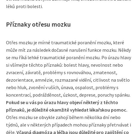
léků proti bolesti.
Příznaky otřesu mozku
Otřes mozku je mírné traumatické poranění mozku, které
může mít za následek dočasné narušení funkce mozku. Někdy
se mu říká lehké traumatické poranění mozku. Po úrazu hlavy
si všímejte těchto příznaků: bolest hlavy, nevolnost nebo
zvracení, závratě, problémy s rovnováhou, zmatenost,
dezorientace, amnézie, rozmazané vidění, citlivost na světlo
nebo hluk, zvonění v uších, únava, ospalost, problémy s
koncentrací, podrážděnost, úzkost, deprese, poruchy spánku.
Pokud se u vás po úrazu hlavy objeví některý z těchto
příznaků, je důležité okamžitě vyhledat lékařskou pomoc.
Otřes mozku se obvykle zahojí během několika dní nebo
týdnů, ale v některých případech mohou příznaky přetrvávat i
déle.
Včasná diagnóza a léčba jsou důležité pro zajištění co