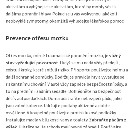
aktivitám a vyhýbejte se aktivitám, které by mohly vést k
dalšímu poranění hlavy. Pokud se u vás vyskytnou jakékoli
neobvyklé symptomy, okamžitě vyhledejte lékařskou pomoc.
Prevence otřesu mozku
Otřes mozku, mírné traumatické poranění mozku, je
vážný
stav vyžadující pozornost
. I když se mu nedá vždy předejít,
existují kroky, které snižují riziko. Při sportu používejte helmu a
další ochranné pomůcky. Dodržujte pravidla hry a vyvarujte se
riskantnímu chování. V autě vždy zapněte bezpečnostní pásy, a
to na předním i zadním sedadle. Dohlédněte na bezpečnost
dětí v autosedačkách. Doma odstraňte nebezpečí pádu, jako
jsou volné koberce. Udržujte podlahy uklizené a dobře
osvětlené. V koupelně používejte protiskluzové podložky.
Instalujte madla v blízkosti vany a toalety.
Zabraňte pádům z
výšek
. Ujistěte se, že schody mají pevné zábradlí. Používejte