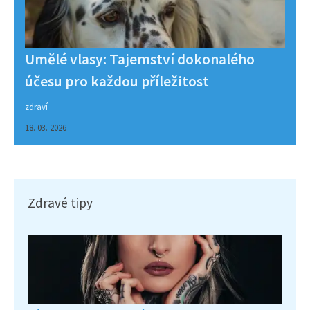
Umělé vlasy: Tajemství dokonalého
účesu pro každou příležitost
zdraví
18. 03. 2026
Zdravé tipy