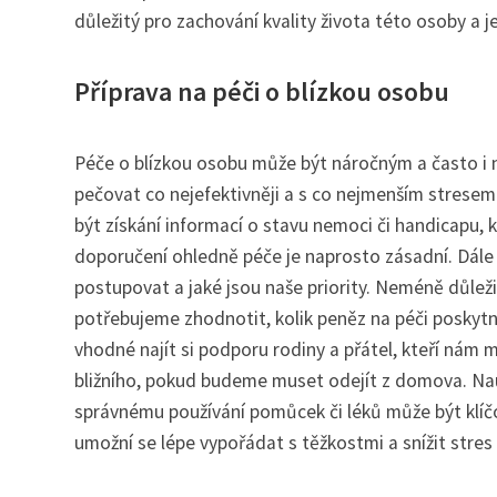
důležitý pro zachování kvality života této osoby a je
Příprava na péči o blízkou osobu
Péče o blízkou osobu může být náročným a často i
pečovat co nejefektivněji a s co nejmenším stresem 
být získání informací o stavu nemoci či handicapu, k
doporučení ohledně péče je naprosto zásadní. Dále
postupovat a jaké jsou naše priority. Neméně důleži
potřebujeme zhodnotit, kolik peněz na péči poskytn
vhodné najít si podporu rodiny a přátel, kteří nám
bližního, pokud budeme muset odejít z domova. N
správnému používání pomůcek či léků může být klíč
umožní se lépe vypořádat s těžkostmi a snížit stres 