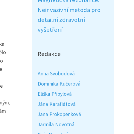
Magnetická rezonance:
Neinvazivní metoda pro
detailní zdravotní
vyšetření
ka
ělo
Redakce
ho
e
Anna Svobodová
Dominika Kučerová
je
Eliška Přibylová
cným,
Jána Karafiátová
nám
Jana Prokopenková
Jarmila Novotná