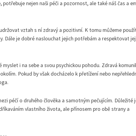
, potřebuje nejen naši péči a pozornost, ale také náš čas a e
 udržovat vztah s ní zdravý a pozitivní. K tomu můžeme použí
y. Dále je dobré naslouchat jejich potřebám a respektovat jej
né myslet i na sebe a svou psychickou pohodu. Zdravá komuni
 s okolím. Pokud by však docházelo k přetížení nebo nepřehled
oga.
i péčí o druhého člověka a samotným pečujícím. Důležité je
dříkaváním vlastního života, ale přínosem pro obě strany a