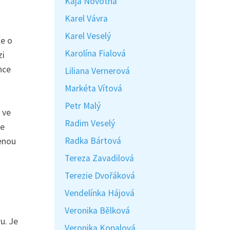
Kaja Novotná
Karel Vávra
Karel Veselý
če o
Karolína Fialová
zi
nce
Liliana Vernerová
Markéta Vítová
Petr Malý
 ve
Radim Veselý
te
Radka Bártová
zenou
Tereza Zavadilová
Terezie Dvořáková
Vendelínka Hájová
Veronika Bělková
u. Je
Veronika Kopalová