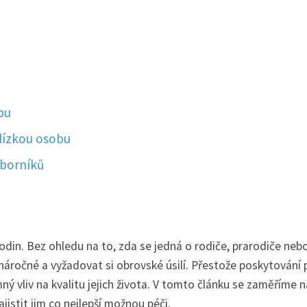
bu
lízkou osobu
dborníků
odin. Bez ohledu na to, zda se jedná o rodiče, prarodiče neb
náročné a vyžadovat si obrovské úsilí. Přestože poskytování 
ý vliv na kvalitu jejich života. V tomto článku se zaměříme n
jistit jim co nejlepší možnou péči.