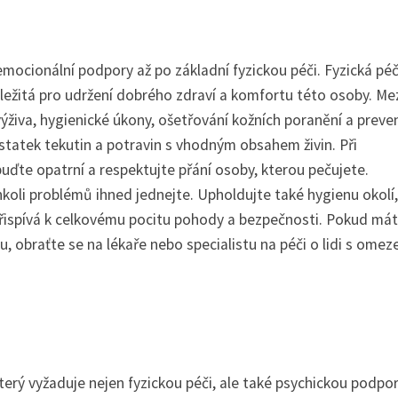
ocionální podpory až po základní fyzickou péči. Fyzická pé
ležitá pro udržení dobrého zdraví a komfortu této osoby. Me
 výživa, hygienické úkony, ošetřování kožních poranění a preve
ostatek tekutin a potravin s vhodným obsahem živin. Při
buďte opatrní a respektujte přání osoby, kterou pečujete.
chkoli problémů ihned jednejte. Upholdujte také hygienu okolí,
přispívá k celkovému pocitu pohody a bezpečnosti. Pokud má
u, obraťte se na lékaře nebo specialistu na péči o lidi s ome
rý vyžaduje nejen fyzickou péči, ale také psychickou podpor