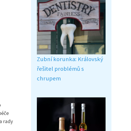
Zubní korunka: Královský
řešitel problémů s
chrupem
o
péče
a rady