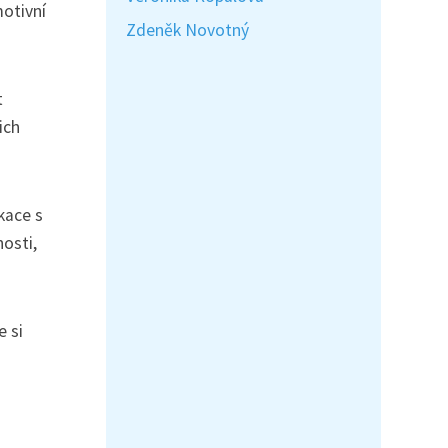
motivní
Zdeněk Novotný
t
ich
kace s
nosti,
 si