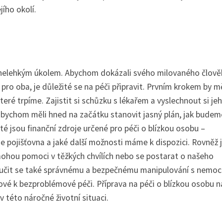
jího okolí.
 nelehkým úkolem. Abychom dokázali svého milovaného člově
pro oba, je důležité se na péči připravit. Prvním krokem by m
teré trpíme. Zajistit si schůzku s lékařem a vyslechnout si je
 bychom měli hned na začátku stanovit jasný plán, jak budem
té jsou finanční zdroje určené pro péči o blízkou osobu –
e pojišťovna a jaké další možnosti máme k dispozici. Rovněž 
 mohou pomoci v těžkých chvílích nebo se postarat o našeho
aučit se také správnému a bezpečnému manipulování s nemo
ové k bezproblémové péči. Příprava na péči o blízkou osobu 
v této náročné životní situaci.