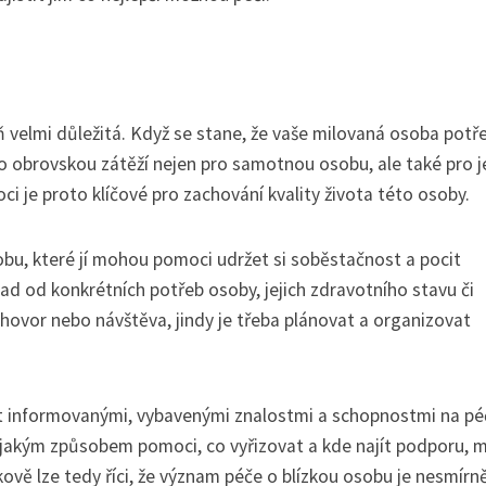
 velmi důležitá. Když se stane, že vaše milovaná osoba potř
o obrovskou zátěží nejen pro samotnou osobu, ale také pro je
ci je proto klíčové pro zachování kvality života této osoby.
bu, které jí mohou pomoci udržet si soběstačnost a pocit
ad od konkrétních potřeb osoby, jejich zdravotního stavu či
ý hovor nebo návštěva, jindy je třeba plánovat a organizovat
 být informovanými, vybavenými znalostmi a schopnostmi na pé
jakým způsobem pomoci, co vyřizovat a kde najít podporu, 
lkově lze tedy říci, že význam péče o blízkou osobu je nesmírn