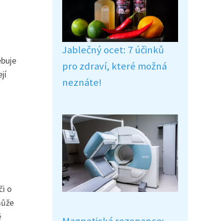
Jablečný ocet: 7 účinků
ebuje
pro zdraví, které možná
jí
neznáte!
či o
může
ě