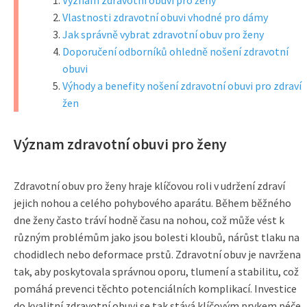
Význam zdravotní obuvi pro ženy
Vlastnosti zdravotní obuvi vhodné pro dámy
Jak správně vybrat zdravotní obuv pro ženy
Doporučení odborníků ohledně nošení zdravotní
obuvi
Výhody a benefity nošení zdravotní obuvi pro zdraví
žen
Význam zdravotní obuvi pro ženy
Zdravotní obuv pro ženy hraje klíčovou roli v udržení zdraví
jejich nohou a celého pohybového aparátu. Během běžného
dne ženy často tráví hodně času na nohou, což může vést k
různým problémům jako jsou bolesti kloubů, nárůst tlaku na
chodidlech nebo deformace prstů. Zdravotní obuv je navržena
tak, aby poskytovala správnou oporu, tlumení a stabilitu, což
pomáhá prevenci těchto potenciálních komplikací. Investice
do kvalitní zdravotní obuvi se tak stává klíčovým prvkem péče