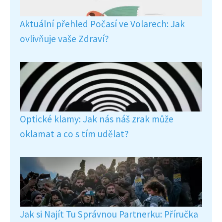
Aktuální přehled Počasí ve Volarech: Jak
ovlivňuje vaše Zdraví?
Optické klamy: Jak nás náš zrak může
oklamat a co s tím udělat?
Jak si Najít Tu Správnou Partnerku: Příručka