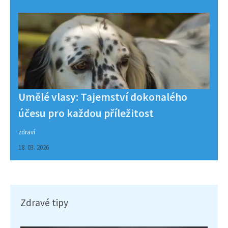
Umělé vlasy: Tajemství dokonalého
účesu pro každou příležitost
zdraví
18. 03. 2026
Zdravé tipy