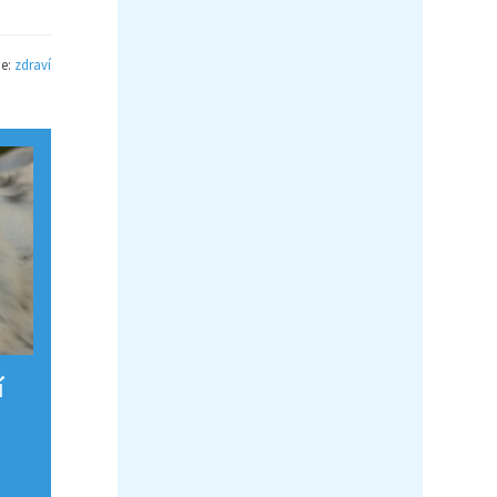
ie:
zdraví
í