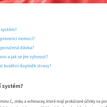
í systém?
 prevenci nemocí?
doporučená dávka?
oru a jak se jim vyhnout?
at kvalitní doplněk stravy?
ní systém?
inu C, zinku a echinacey, které mají prokázané účinky na pos