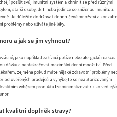
htějí posílit svůj imunitní systém a chránit se před různými
tylem, starší osoby, děti nebo jedince se sníženou imunitou.
enně. Je důležité dodržovat doporučené množství a konzult
 problémy nebo užíváte jiné léky.
noru a jak se jim vyhnout?
vzácné, jako například zažívací potíže nebo alergické reakce.
enou dávku a nepřekračovat maximální denní množství. Před
s lékařem, zejména pokud máte nějaké zdravotní problémy ne
munor od ověřených prodejců a vyhýbejte se neautorizovaným
valitním výběrem produktu lze minimalizovat riziko vedlejší
unor.
at kvalitní doplněk stravy?