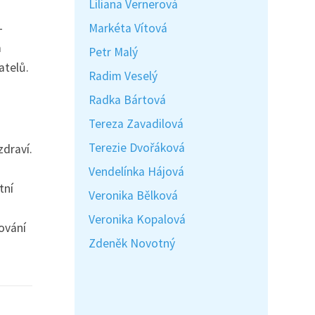
Liliana Vernerová
Markéta Vítová
-
a
Petr Malý
atelů.
Radim Veselý
Radka Bártová
Tereza Zavadilová
Terezie Dvořáková
zdraví.
Vendelínka Hájová
tní
Veronika Bělková
Veronika Kopalová
ování
Zdeněk Novotný