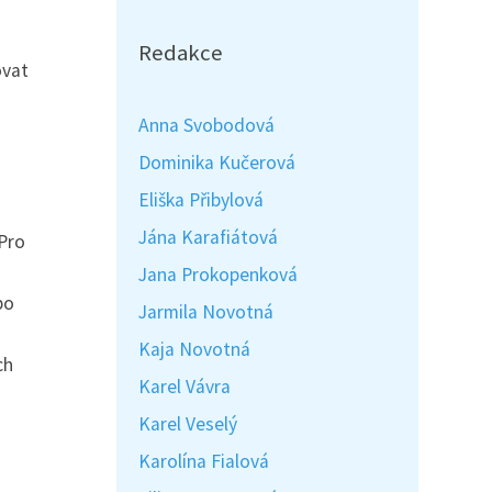
Redakce
ovat
Anna Svobodová
Dominika Kučerová
Eliška Přibylová
Jána Karafiátová
 Pro
Jana Prokopenková
bo
Jarmila Novotná
Kaja Novotná
ch
Karel Vávra
Karel Veselý
Karolína Fialová