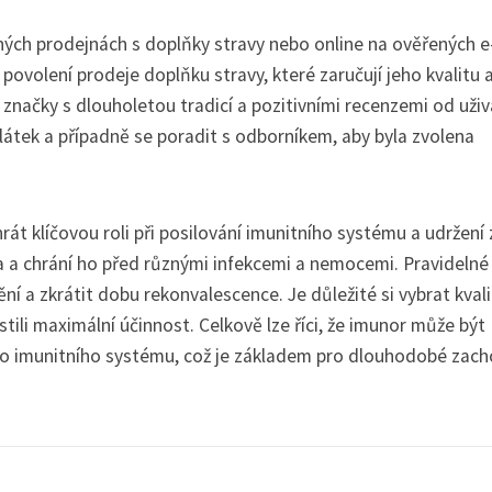
ných prodejnách s doplňky stravy nebo online na ověřených e
 povolení prodeje doplňku stravy, které zaručují jeho kvalitu 
načky s dlouholetou tradicí a pozitivními recenzemi od uživ
látek a případně se poradit s odborníkem, aby byla zvolena
át klíčovou roli při posilování imunitního systému a udržení 
a a chrání ho před různými infekcemi a nemocemi. Pravidelné
í a zkrátit dobu rekonvalescence. Je důležité si vybrat kvali
ili maximální účinnost. Celkově lze říci, že imunor může být
o imunitního systému, což je základem pro dlouhodobé zach