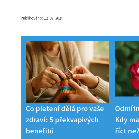
Publikováno: 12. 03. 2024
Co pletení dělá pro vaše
Odmítn
zdraví: 5 překvapivých
Kdy maj
benefitů
říct ne