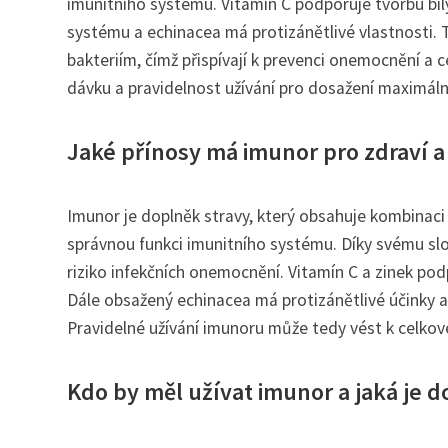
imunitního systému. Vitamin C podporuje tvorbu bíl
systému a echinacea má protizánětlivé vlastnosti. T
bakteriím, čímž přispívají k prevenci onemocnění a
dávku a pravidelnost užívání pro dosažení maximáln
Jaké přínosy má imunor pro zdraví 
Imunor je doplněk stravy, který obsahuje kombinaci 
správnou funkci imunitního systému. Díky svému sl
riziko infekčních onemocnění. Vitamín C a zinek pod
Dále obsažený echinacea má protizánětlivé účinky a 
Pravidelné užívání imunoru může tedy vést k celkov
Kdo by měl užívat imunor a jaká je 