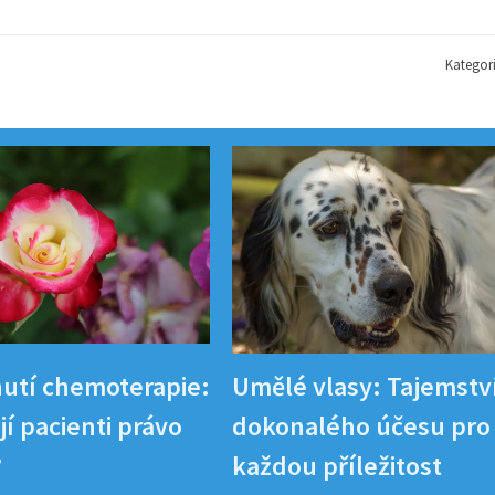
Kategor
utí chemoterapie:
Umělé vlasy: Tajemstv
í pacienti právo
dokonalého účesu pro
?
každou příležitost