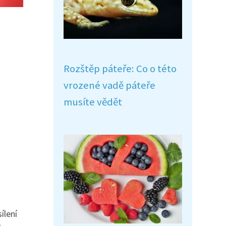
Rozštěp páteře: Co o této
vrozené vadě páteře
musíte vědět
ílení