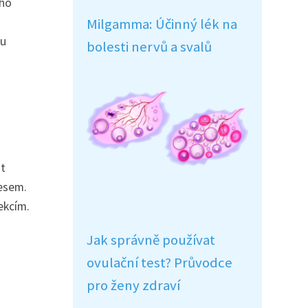
ího
Milgamma: Účinný lék na
ou
bolesti nervů a svalů
it
resem.
ekcím.
Jak správně používat
ovulační test? Průvodce
pro ženy zdraví