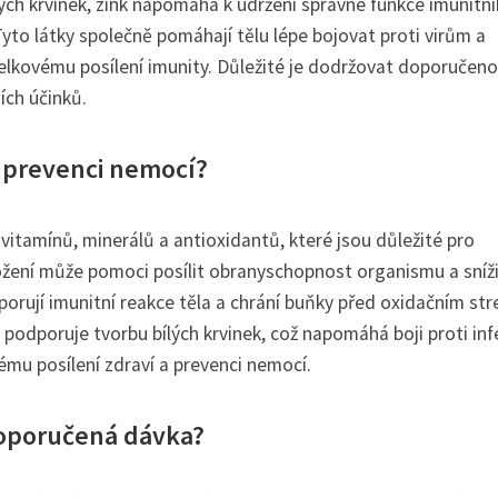
ých krvinek, zink napomáhá k udržení správné funkce imunitn
yto látky společně pomáhají tělu lépe bojovat proti virům a
 celkovému posílení imunity. Důležité je dodržovat doporučen
ích účinků.
a prevenci nemocí?
vitamínů, minerálů a antioxidantů, které jsou důležité pro
ožení může pomoci posílit obranyschopnost organismu a sníž
porují imunitní reakce těla a chrání buňky před oxidačním st
podporuje tvorbu bílých krvinek, což napomáhá boji proti inf
ému posílení zdraví a prevenci nemocí.
doporučená dávka?