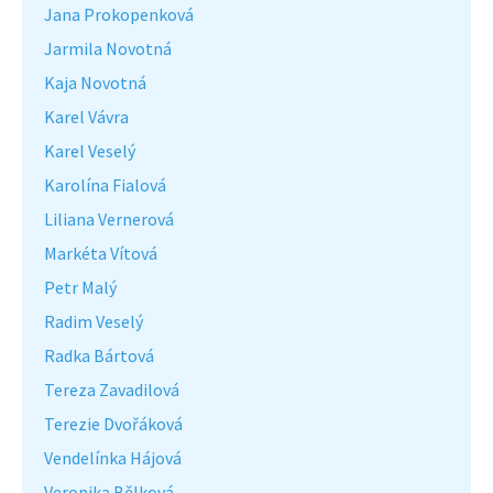
Jana Prokopenková
Jarmila Novotná
Kaja Novotná
Karel Vávra
Karel Veselý
Karolína Fialová
Liliana Vernerová
Markéta Vítová
Petr Malý
Radim Veselý
Radka Bártová
Tereza Zavadilová
Terezie Dvořáková
Vendelínka Hájová
Veronika Bělková