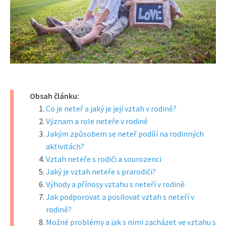
Obsah článku:
Co je neteř a jaký je její vztah v rodině?
Význam a role neteře v rodině
Jakým způsobem se neteř podílí na rodinných
aktivitách?
Vztah neteře s rodiči a sourozenci
Jaký je vztah neteře s prarodiči?
Výhody a přínosy vztahu s neteří v rodině
Jak podporovat a posilovat vztah s neteří v
rodině?
Možné problémy a jak s nimi zacházet ve vztahu s