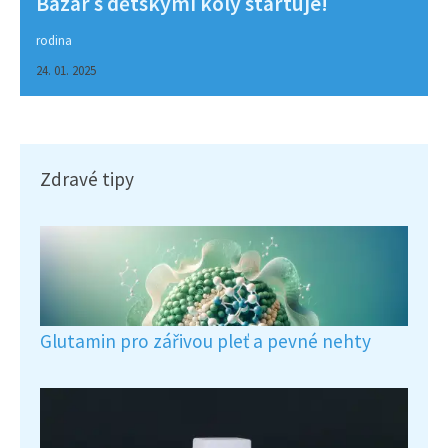
Bazar s dětskými koly startuje!
rodina
24. 01. 2025
Zdravé tipy
Glutamin pro zářivou pleť a pevné nehty