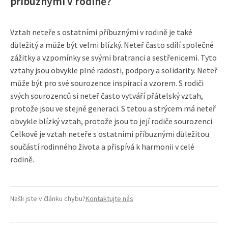
příbuznými v rodině?
Vztah neteře s ostatními příbuznými v rodině je také
důležitý a může být velmi blízký. Neteř často sdílí společné
zážitky a vzpomínky se svými bratranci a sestřenicemi. Tyto
vztahy jsou obvykle plné radosti, podpory a solidarity. Neteř
může být pro své sourozence inspirací a vzorem. S rodiči
svých sourozenců si neteř často vytváří přátelský vztah,
protože jsou ve stejné generaci. S tetou a strýcem má neteř
obvykle blízký vztah, protože jsou to její rodiče sourozenci.
Celkově je vztah neteře s ostatními příbuznými důležitou
součástí rodinného života a přispívá k harmonii v celé
rodině.
Našli jste v článku chybu?
Kontaktujte nás