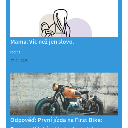
Mama: Víc než jen slovo.
rodina
27. 01. 2025
Odpověď: První jízda na First Bike: