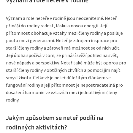
Význam a role neteře v rodině
Význam a role neteře v rodině jsou neocenitelné. Neteř
přináší do rodiny radost, lásku a novou energii. Její
přítomnost obohacuje vztahy mezi členy rodiny a posiluje
pouta mezi generacemi. Neteř je zdrojem inspirace pro
starší členy rodiny a zároveň má možnost se od nich učit.
Její úloha spočívá v tom, že přináší svěží pohled na svět,
nové nápady a perspektivy. Neteř také může být oporou pro
starší členy rodiny v obtížných chvílích a pomoci jim najít
smysl života. Celkově je neteř důležitým článkem ve
fungování rodiny a její přítomnost je nepostradatelná pro
dosažení harmonie ve vztazích mezi jednotlivými členy
rodiny.
Jakým způsobem se neteř podílí na
rodinných aktivitách?