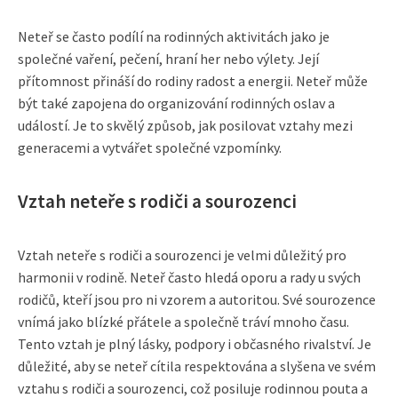
Neteř se často podílí na rodinných aktivitách jako je
společné vaření, pečení, hraní her nebo výlety. Její
přítomnost přináší do rodiny radost a energii. Neteř může
být také zapojena do organizování rodinných oslav a
událostí. Je to skvělý způsob, jak posilovat vztahy mezi
generacemi a vytvářet společné vzpomínky.
Vztah neteře s rodiči a sourozenci
Vztah neteře s rodiči a sourozenci je velmi důležitý pro
harmonii v rodině. Neteř často hledá oporu a rady u svých
rodičů, kteří jsou pro ni vzorem a autoritou. Své sourozence
vnímá jako blízké přátele a společně tráví mnoho času.
Tento vztah je plný lásky, podpory i občasného rivalství. Je
důležité, aby se neteř cítila respektována a slyšena ve svém
vztahu s rodiči a sourozenci, což posiluje rodinnou pouta a