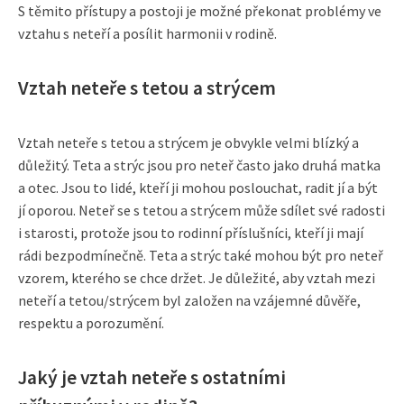
S těmito přístupy a postoji je možné překonat problémy ve
vztahu s neteří a posílit harmonii v rodině.
Vztah neteře s tetou a strýcem
Vztah neteře s tetou a strýcem je obvykle velmi blízký a
důležitý. Teta a strýc jsou pro neteř často jako druhá matka
a otec. Jsou to lidé, kteří ji mohou poslouchat, radit jí a být
jí oporou. Neteř se s tetou a strýcem může sdílet své radosti
i starosti, protože jsou to rodinní příslušníci, kteří ji mají
rádi bezpodmínečně. Teta a strýc také mohou být pro neteř
vzorem, kterého se chce držet. Je důležité, aby vztah mezi
neteří a tetou/strýcem byl založen na vzájemné důvěře,
respektu a porozumění.
Jaký je vztah neteře s ostatními