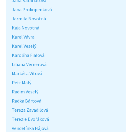
Jána Karafiátová
Jana Prokopenková
Jarmila Novotná
Kaja Novotná
Karel Vávra
Karel Veselý
Karolína Fialová
Liliana Vernerová
Markéta Vítová
Petr Malý
Radim Veselý
Radka Bártová
Tereza Zavadilová
Terezie Dvořáková
Vendelínka Hájová