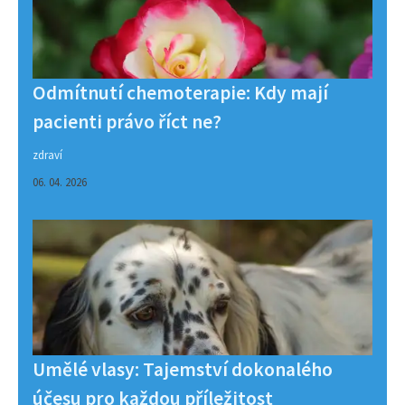
Odmítnutí chemoterapie: Kdy mají
pacienti právo říct ne?
zdraví
06. 04. 2026
Umělé vlasy: Tajemství dokonalého
účesu pro každou příležitost