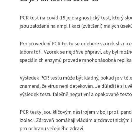
PCR test na covid-19 je diagnostický test, který slo
jsou založené na amplifikaci (zvětšení) malých úseků
Pro provedení PCR testu se odebere vzorek sliznice 
laboratoři. Vzorek se nejdříve připraví, aby byl mož
speciálních enzymů provede mnohonásobná replikace
Výsledek PCR testu může být kladný, pokud je v těl
znamená, že virus není detekován. Je důležité si uv
výsledek testu falešně negativní a opakované testo
PCR testy jsou klíčovým nástrojem v boji proti pand
izolaci. Zároveň pomáhají vládám a zdravotnickým 
pro ochranu veřejného zdraví.