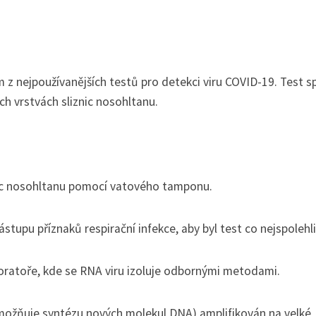
 z nejpoužívanějších testů pro detekci viru COVID-19. Test s
ých vrstvách sliznic nosohltanu.
iznic nosohltanu pomocí vatového tamponu.
tupu příznaků respirační infekce, aby byl test co nejspolehliv
boratoře, kde se RNA viru izoluje odbornými metodami.
možňuje syntézu nových molekul DNA) amplifikován na velké