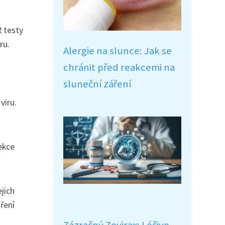
R testy
ru.
Alergie na slunce: Jak se
chránit před reakcemi na
sluneční záření
viru.
ekce
jich
ření