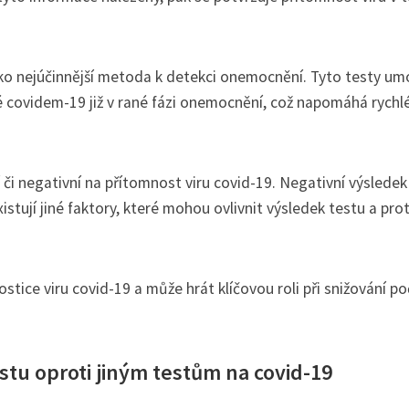
ako nejúčinnější metoda k detekci onemocnění. Tyto testy um
covidem-19 již v rané fázi onemocnění, což napomáhá rych
 či negativní na přítomnost viru covid-19. Negativní výsledek
stují jiné faktory, které mohou ovlivnit výsledek testu a pro
tice viru covid-19 a může hrát klíčovou roli při snižování po
tu oproti jiným testům na covid-19