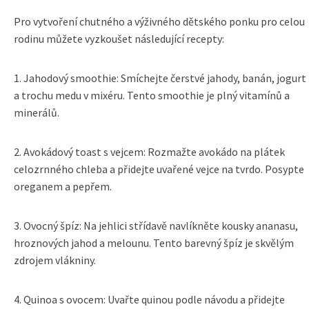
Pro vytvoření chutného a výživného dětského ponku pro celou
rodinu můžete vyzkoušet následující recepty:
1. Jahodový smoothie: Smíchejte čerstvé jahody, banán, jogurt
a trochu medu v mixéru. Tento smoothie je plný vitamínů a
minerálů.
2. Avokádový toast s vejcem: Rozmažte avokádo na plátek
celozrnného chleba a přidejte uvařené vejce na tvrdo. Posypte
oreganem a pepřem.
3. Ovocný špíz: Na jehlici střídavě navlíkněte kousky ananasu,
hroznových jahod a melounu. Tento barevný špíz je skvělým
zdrojem vlákniny.
4. Quinoa s ovocem: Uvařte quinou podle návodu a přidejte