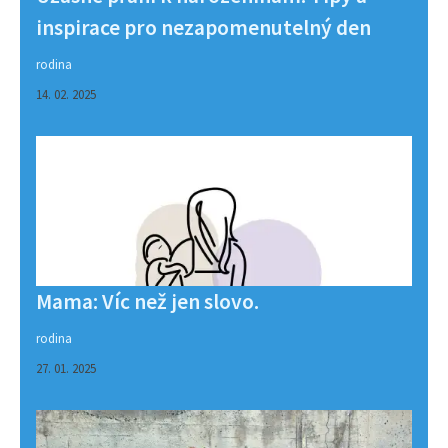
inspirace pro nezapomenutelný den
rodina
14. 02. 2025
Mama: Víc než jen slovo.
rodina
27. 01. 2025