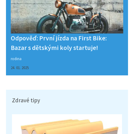
Odpověď: První jízda na First Bike:
Bazar s dětskými koly startuje!
rodina
24. 01. 2025
Zdravé tipy