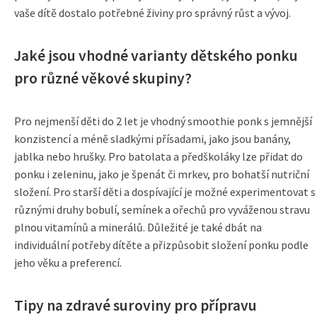
vaše dítě dostalo potřebné živiny pro správný růst a vývoj.
Jaké jsou vhodné varianty dětského ponku
pro různé věkové skupiny?
Pro nejmenší děti do 2 let je vhodný smoothie ponk s jemnější
konzistencí a méně sladkými přísadami, jako jsou banány,
jablka nebo hrušky. Pro batolata a předškoláky lze přidat do
ponku i zeleninu, jako je špenát či mrkev, pro bohatší nutriční
složení. Pro starší děti a dospívající je možné experimentovat s
různými druhy bobulí, semínek a ořechů pro vyváženou stravu
plnou vitamínů a minerálů. Důležité je také dbát na
individuální potřeby dítěte a přizpůsobit složení ponku podle
jeho věku a preferencí.
Tipy na zdravé suroviny pro přípravu