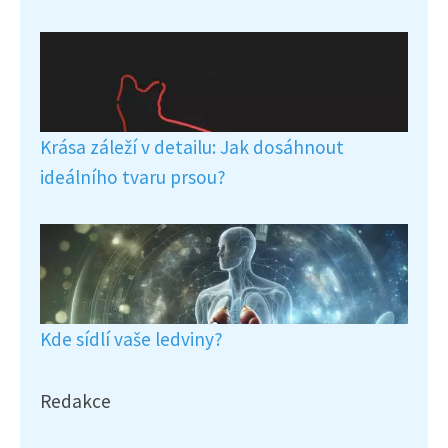
Krása záleží v detailu: Jak dosáhnout
ideálního tvaru prsou?
Kde sídlí vaše ledviny?
Redakce