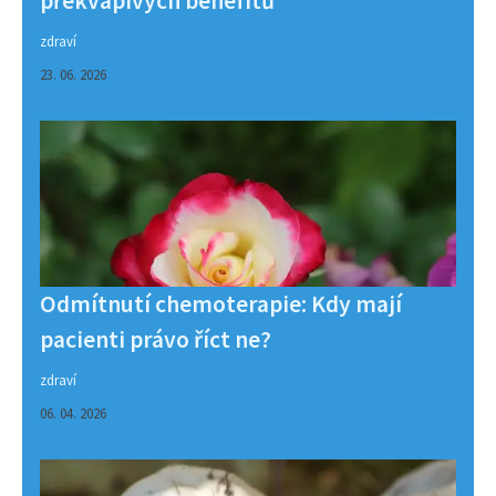
překvapivých benefitů
zdraví
23. 06. 2026
Odmítnutí chemoterapie: Kdy mají
pacienti právo říct ne?
zdraví
06. 04. 2026