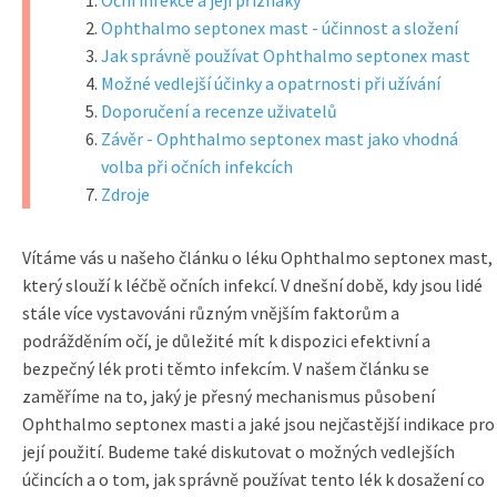
Oční infekce a její příznaky
Ophthalmo septonex mast - účinnost a složení
Jak správně používat Ophthalmo septonex mast
Možné vedlejší účinky a opatrnosti při užívání
Doporučení a recenze uživatelů
Závěr - Ophthalmo septonex mast jako vhodná
volba při očních infekcích
Zdroje
Vítáme vás u našeho článku o léku Ophthalmo septonex mast,
který slouží k léčbě očních infekcí. V dnešní době, kdy jsou lidé
stále více vystavováni různým vnějším faktorům a
podrážděním očí, je důležité mít k dispozici efektivní a
bezpečný lék proti těmto infekcím. V našem článku se
zaměříme na to, jaký je přesný mechanismus působení
Ophthalmo septonex masti a jaké jsou nejčastější indikace pro
její použití. Budeme také diskutovat o možných vedlejších
účincích a o tom, jak správně používat tento lék k dosažení co