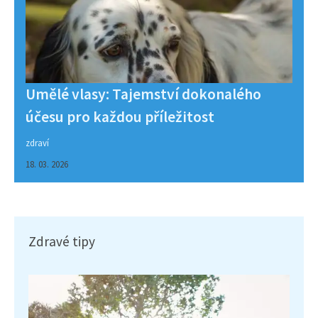
Umělé vlasy: Tajemství dokonalého
účesu pro každou příležitost
zdraví
18. 03. 2026
Zdravé tipy