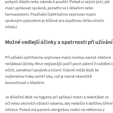
pokynů lékaře nebo návodu k použití. Pokud si nejste jisti, jak
mast aplikovat správně, poraďte se s lékařem nebo
farmaceutem. Používání Ophthalmo septonex masti
správným způsobem je klíčové pro úspěšnou léčbu očních
infekcí.
Možné vedlejší účinky a opatrnosti při užívání
Při užívání ophthalmo septonex masti mohou nastat některé
nežádoucí účinky. Mezi nejčastější patří pocit pálení či svědění v
očích, zarudnutí spojivek a slzení. Vzácně může dojít ke
zvýšenému tlaku uvnitř oka, což je nutné okamžitě
konzultovat s lékařem.
Je důležité dbát na hygienu při aplikaci masti a nedotýkat se
očí nebo okolních oblastí rukama, aby nedošlo k dalšímu šíření
infekce. Pokud má pacient alergickou reakci na některou z