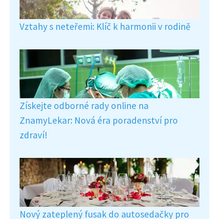
Vztahy s neteřemi: Klíč k harmonii v rodině
Získejte odborné rady online na
ZnamyLekar: Nová éra poradenství pro
zdraví!
Nový zateplený fusak do autosedačky pro