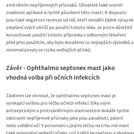
zmírněním nepříjemných příznaků. Uživatelé také ocenili
snadnost aplikace a rychlé působení této masti. K dispozici
jsou také negativní recenze od lidí, kteří neviděli žádné výrazné
zlepšení svých obtíží po použití tohoto léku. Je proto důležité
konzultovat použití tohoto přípravku s odborným lékařem
před jeho použitím, aby bylo dosaženo co nejlepších výsledků a
minimalizovaly se rizika vedlejších účinků.
Závěr - Ophthalmo septonex mast jako
vhodná volba při očních infekcích
Závěrem lze shrnout, že ophthalmo septonex mast je
vynikající volbou pro léčbu očních infekcí. Díky svým
antiseptickým a protizánětlivým vlastnostem dokáže rychle
odstranit nepříjemné příznaky jako jsou zarudnutí, pálení
nebo svědění očí. V porovnání s jinými léčivy na trhu má mast
také minimální vedlejší účinky, což ji dělá bezpečnou a vhodnou