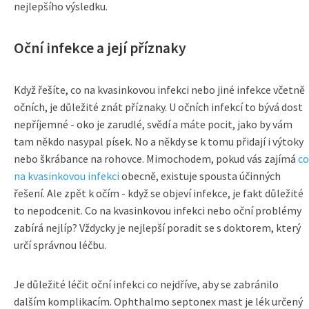
nejlepšího výsledku.
Oční infekce a její příznaky
Když řešíte, co na kvasinkovou infekci nebo jiné infekce včetně
očních, je důležité znát příznaky. U očních infekcí to bývá dost
nepříjemné - oko je zarudlé, svědí a máte pocit, jako by vám
tam někdo nasypal písek. No a někdy se k tomu přidají i výtoky
nebo škrábance na rohovce. Mimochodem, pokud vás zajímá
co
na kvasinkovou infekci
obecně, existuje spousta účinných
řešení. Ale zpět k očím - když se objeví infekce, je fakt důležité
to nepodcenit. Co na kvasinkovou infekci nebo oční problémy
zabírá nejlíp? Vždycky je nejlepší poradit se s doktorem, který
určí správnou léčbu.
Je důležité léčit oční infekci co nejdříve, aby se zabránilo
dalším komplikacím. Ophthalmo septonex mast je lék určený