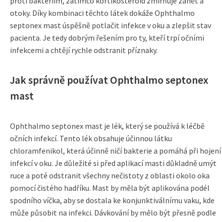
proti bakteriím, zatímco kortikosteroid zmírňuje zánět a
otoky. Díky kombinaci těchto látek dokáže Ophthalmo
septonex mast úspěšně potlačit infekce v oku a zlepšit stav
pacienta. Je tedy dobrým řešením pro ty, kteří trpí očními
infekcemi a chtějí rychle odstranit příznaky.
Jak správně používat Ophthalmo septonex
mast
Ophthalmo septonex mast je lék, který se používá k léčbě
očních infekcí. Tento lék obsahuje účinnou látku
chloramfenikol, která účinně ničí bakterie a pomáhá při hojení
infekcí v oku. Je důležité si před aplikací masti důkladně umýt
ruce a poté odstranit všechny nečistoty z oblasti okolo oka
pomocí čistého hadříku. Mast by měla být aplikována podél
spodního víčka, aby se dostala ke konjunktiválnímu vaku, kde
může působit na infekci. Dávkování by mělo být přesně podle