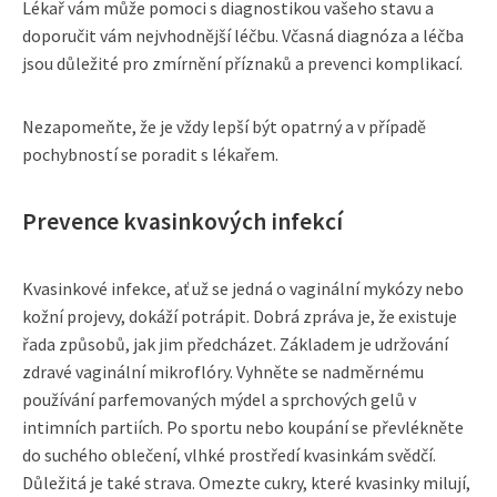
Lékař vám může pomoci s diagnostikou vašeho stavu a
doporučit vám nejvhodnější léčbu. Včasná diagnóza a léčba
jsou důležité pro zmírnění příznaků a prevenci komplikací.
Nezapomeňte, že je vždy lepší být opatrný a v případě
pochybností se poradit s lékařem.
Prevence kvasinkových infekcí
Kvasinkové infekce, ať už se jedná o vaginální mykózy nebo
kožní projevy, dokáží potrápit. Dobrá zpráva je, že existuje
řada způsobů, jak jim předcházet. Základem je udržování
zdravé vaginální mikroflóry. Vyhněte se nadměrnému
používání parfemovaných mýdel a sprchových gelů v
intimních partiích. Po sportu nebo koupání se převlékněte
do suchého oblečení, vlhké prostředí kvasinkám svědčí.
Důležitá je také strava. Omezte cukry, které kvasinky milují,