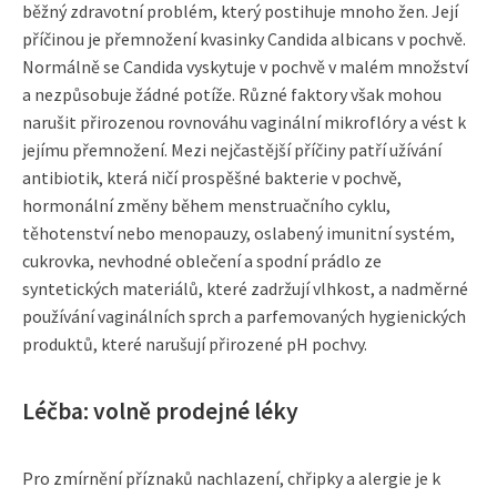
běžný zdravotní problém, který postihuje mnoho žen. Její
příčinou je přemnožení kvasinky Candida albicans v pochvě.
Normálně se Candida vyskytuje v pochvě v malém množství
a nezpůsobuje žádné potíže. Různé faktory však mohou
narušit přirozenou rovnováhu vaginální mikroflóry a vést k
jejímu přemnožení. Mezi nejčastější příčiny patří užívání
antibiotik, která ničí prospěšné bakterie v pochvě,
hormonální změny během menstruačního cyklu,
těhotenství nebo menopauzy, oslabený imunitní systém,
cukrovka, nevhodné oblečení a spodní prádlo ze
syntetických materiálů, které zadržují vlhkost, a nadměrné
používání vaginálních sprch a parfemovaných hygienických
produktů, které narušují přirozené pH pochvy.
Léčba: volně prodejné léky
Pro zmírnění příznaků nachlazení, chřipky a alergie je k