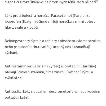
dispozici široká škála volně prodejných léků. Mezi ně patří:
Léky proti bolesti a horečce: Paracetamol (Paralen) a
ibuprofen (Ibalgin) účinně snižují horečku a mírní bolest
hlavy, svalů a kloubů.
Dekongestanty: Spreje a tablety s obsahem xylometazolinu
nebo pseudoefedrinu uvolňují ucpaný nos a usnadňují
dýchání.
Antihistaminika: Cetirizin (Zyrtec) a loratadin (Claritine)
blokují účinky histaminu, čímž zmírňují kýchání, rýmu a
svědění očí.
Antitusika: Léky s obsahem dextrometorfanu nebo kodeinu
potlačují kašel.