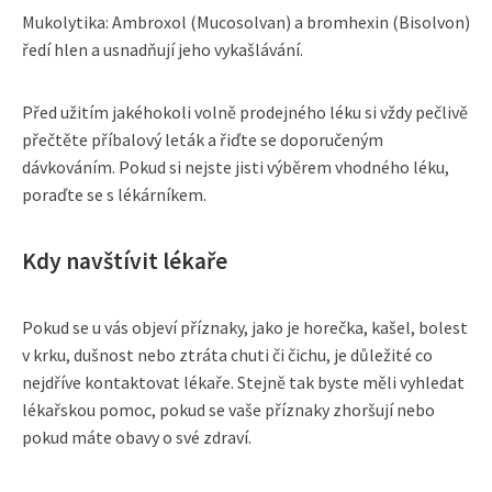
Mukolytika: Ambroxol (Mucosolvan) a bromhexin (Bisolvon)
ředí hlen a usnadňují jeho vykašlávání.
Před užitím jakéhokoli volně prodejného léku si vždy pečlivě
přečtěte příbalový leták a řiďte se doporučeným
dávkováním. Pokud si nejste jisti výběrem vhodného léku,
poraďte se s lékárníkem.
Kdy navštívit lékaře
Pokud se u vás objeví příznaky, jako je horečka, kašel, bolest
v krku, dušnost nebo ztráta chuti či čichu, je důležité co
nejdříve kontaktovat lékaře. Stejně tak byste měli vyhledat
lékařskou pomoc, pokud se vaše příznaky zhoršují nebo
pokud máte obavy o své zdraví.