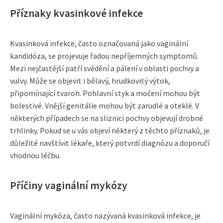
Příznaky kvasinkové infekce
Kvasinková infekce, často označovaná jako vaginální
kandidóza, se projevuje řadou nepříjemných symptomů.
Mezi nejčastější patří svědění a pálení v oblasti pochvy a
vulvy. Může se objevit i bělavý, hrudkovitý výtok,
připomínající tvaroh. Pohlavní styk a močení mohou být
bolestivé. Vnější genitálie mohou být zarudlé a oteklé. V
některých případech se na sliznici pochvy objevují drobné
trhlinky. Pokud se u vás objeví některý z těchto příznaků, je
důležité navštívit lékaře, který potvrdí diagnózu a doporučí
vhodnou léčbu.
Příčiny vaginální mykózy
Vaginální mykóza, často nazývaná kvasinková infekce, je