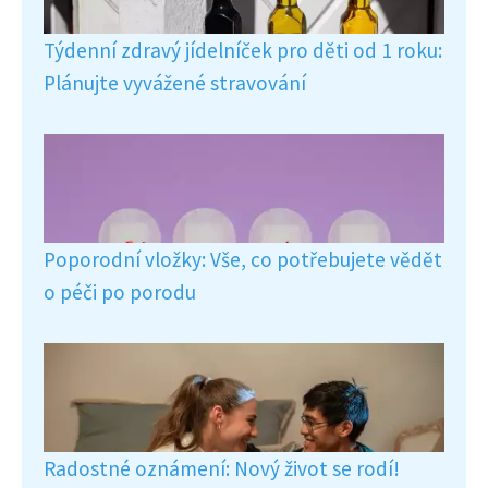
Týdenní zdravý jídelníček pro děti od 1 roku:
Plánujte vyvážené stravování
Poporodní vložky: Vše, co potřebujete vědět
o péči po porodu
Radostné oznámení: Nový život se rodí!