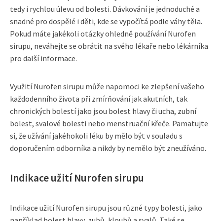
tedy i rychlou úlevu od bolesti. Dávkování je jednoduché a
snadné pro dospělé i děti, kde se vypočítá podle váhy těla.
Pokud máte jakékoli otázky ohledně používání Nurofen
sirupu, neváhejte se obrátit na svého lékaře nebo lékárníka
pro další informace.
Využití Nurofen sirupu může napomoci ke zlepšení vašeho
každodenního života při zmírňování jak akutních, tak
chronických bolestí jako jsou bolest hlavy či ucha, zubní
bolest, svalové bolesti nebo menstruační křeče. Pamatujte
si, že užívání jakéhokoli léku by mělo být v souladu s
doporučením odborníka a nikdy by nemělo být zneužíváno.
Indikace užití Nurofen sirupu
Indikace užití Nurofen sirupu jsou různé typy bolesti, jako
například bolest hlavy, zubů, kloubů a svalů. Také se