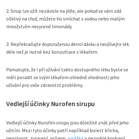
2. Sirup lze užít nezávisle na jídle, ale pokud se vám zdá
ošklivý na chuť, můžete ho smíchat s vodou nebo malým
množstvím nesycené limonády.
3. Nepřekračujte doporučenou denní dávku a neužívejte lék
déle než je nutné bez konzultace s lékařem.
Pamatujte, že i při užívání takto dostupného léku byste se
měli poradit se svým lékařem ohledně vhodnosti jeho
užívání pro vaše zdravotní problémy.
Vedlejší účinky Nurofen sirupu
Vedlejší účinky Nurofen sirupu jsou důležité znát před jeho
užitím. Mezi tyto účinky patří například bolest břicha,
nevolnost, zvracení, průjem,
vyrážka
a nezvyklé krvácení.