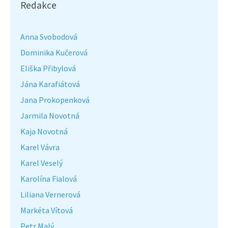
Redakce
Anna Svobodová
Dominika Kučerová
Eliška Přibylová
Jána Karafiátová
Jana Prokopenková
Jarmila Novotná
Kaja Novotná
Karel Vávra
Karel Veselý
Karolína Fialová
Liliana Vernerová
Markéta Vítová
Petr Malý