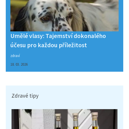
Umělé vlasy: Tajemství dokonalého
účesu pro každou příležitost
zdraví
18. 03. 2026
Zdravé tipy