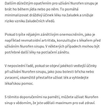
Dalším důležitým opatřením pro užívání Nurofen sirupu je
brát ho během jídla nebo po něm. To pomáhá
minimalizovat dráždivý účinek léku na žaludek a snižuje
riziko vzniku žaludečních vředů.
Pokud trpíte nějakým zánětlivým onemocněním, jako je
například revmatoidní artritida, konzultujte s lékařem před
užíváním Nurofen sirupu. V některých případech mohou být
potřebné další léky na potlačení zánětu.
V neposlední řadě, pokud se objeví jakékoli vedlejší účinky
při užívání Nurofen sirupu, jako jsou bolesti břicha nebo
zvracení, okamžitě přestaňte užívat lék a vyhledejte
lékařskou pomoc.
S těmito doporučeními na paměti, můžete užívat Nurofen
sirup s vědomím, že jste udělali maximum pro své zdraví.