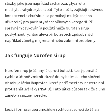
složky, jako jsou například sacharóza, glycerol a
methylparahydroxybenzoát. Tyto složky zajišťují správnou
konzistenci a chuť sirupu a pomáhají mu být snadno
uživatelný pro pacienty všech věkových kategorií. Při
správném dávkování a použití může Nurofen sirup
poskytnout rychlou úlevu při bolestech způsobených
například záněty, migrénami nebo zubními problémy.
Jak funguje Nurofen sirup
Nurofen sirup je účinný lék proti bolesti, který pomáhá
rychle a účinně zmírnit různé druhy bolestí. Jeho složení
obsahuje látku ibuprofen, která patří mezi tzv. nesteroidní
protizánětlivé léky (NSAID). Tato látka působí tak, že tlumí
záněty a snižuje horečku.
Léčivá forma sirupu umožňuje rychlou absorpci do těla a