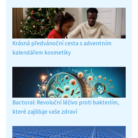
Krásná předvánoční cesta s adventním
kalendářem kosmetiky
Bactoral: Revoluční léčivo proti bakteriím,
které zajišťuje vaše zdraví