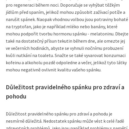
pro regeneraci během noci. Doporučuje se vyhýbat těžkým
jídlům před spaním, jelikož mohou způsobit zažívací potíže a
narušit spánek. Naopak vhodnou volbou jsou potraviny bohaté
na tryptofan, jako je například mléko nebo banány, které
mohou podpořit tvorbu hormonu spánku - melatoninu. Dbejte
také na dostatečný přísun tekutin během dne, ale omezte jej
ve večerních hodinách, abyste se vyhnuli nočnímu probuzení
kvůli nutkání na toaletu. Snažte se také vyvarovat konzumaci
kofeinu a alkoholu pozdě odpoledne a večer, jelikož tyto látky
mohou negativně ovlivnit kvalitu vašeho spánku.
Důležitost pravidelného spánku pro zdraví a
pohodu
Důležitost pravidelného spánku pro zdraví a pohodu je
nesmírně důležitá. Nedostatek spánku může vést k celé řadě
zdravotních problémů, jako jsou například problémy s pamětí,