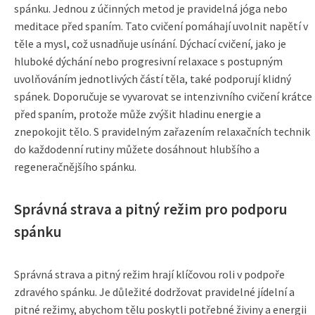
spánku. Jednou z účinných metod je pravidelná jóga nebo
meditace před spaním. Tato cvičení pomáhají uvolnit napětí v
těle a mysl, což usnadňuje usínání. Dýchací cvičení, jako je
hluboké dýchání nebo progresivní relaxace s postupným
uvolňováním jednotlivých částí těla, také podporují klidný
spánek. Doporučuje se vyvarovat se intenzivního cvičení krátce
před spaním, protože může zvýšit hladinu energie a
znepokojit tělo. S pravidelným zařazením relaxačních technik
do každodenní rutiny můžete dosáhnout hlubšího a
regeneračnějšího spánku.
Správná strava a pitný režim pro podporu
spánku
Správná strava a pitný režim hrají klíčovou roli v podpoře
zdravého spánku. Je důležité dodržovat pravidelné jídelní a
pitné režimy, abychom tělu poskytli potřebné živiny a energii