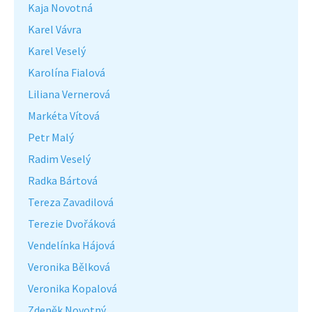
Kaja Novotná
Karel Vávra
Karel Veselý
Karolína Fialová
Liliana Vernerová
Markéta Vítová
Petr Malý
Radim Veselý
Radka Bártová
Tereza Zavadilová
Terezie Dvořáková
Vendelínka Hájová
Veronika Bělková
Veronika Kopalová
Zdeněk Novotný