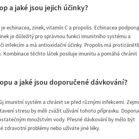
p a jaké jsou jejich účinky?
 je echinacea, zinek, vitamín C a propolis. Echinacea podporu
inek je důležitý pro správnou funkci imunitního systému a
či infekcím a má antioxidační účinky. Propolis má protizánětl
 Kombinace těchto látek posiluje imunitu a pomáhá chránit 
topu a jaké jsou doporučené dávkování?
svůj imunitní systém a chránit se před různými infekcemi. Zej
tavení stresu by měli zvážit užívání tohoto přípravku. Dopor
 dostatečným množstvím vody. Přesné dávkování by mělo být
 zdravotní problémy nebo užíváte jiné léky.