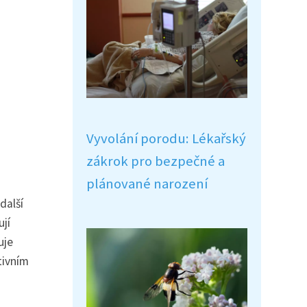
Vyvolání porodu: Lékařský
zákrok pro bezpečné a
plánované narození
další
ují
uje
tivním