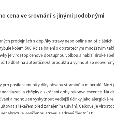
jeho cena ve srovnání s jinými podobnými
aných prodejnách s doplňky stravy nebo online na oficiálních
hybuje kolem 500 Kč za balení s dostatečným množstvím tabl
ravky je virostop cenově dostupnou volbou a nabízí široké sp
 důležité dbát na autentičnost produktu a vyhnout se neověře
ný pro posílení imunity díky obsahu vitamínů a minerálů. Mezi 
 nachlazení a chřipky a zkrácení doby rekonvalescence. Na d
žívání a mohou se vyskytnout vedlejší účinky jako alergické re
ltovat s lékařem před zahájením užívání. Celkově je virosto
enahrazuje vyváženou stravu a zdravý životní styl.