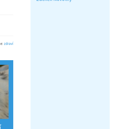
ie:
zdraví
í