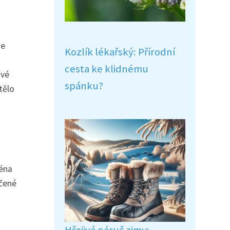
je
Kozlík lékařský: Přírodní
cesta ke klidnému
ivé
spánku?
tělo
ména
učené