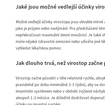
Jaké jsou možné vedlejší účinky viro
Možné vedlejší účinky virostopu jsou obvykle mírné 
jako je průjem nebo nadýmání. Pro předcházení tě
nepřekračovat maximální denní množství. Je také v
máte nějaká zdravotní omezení nebo užíváte jiné lé
vyhledat lékařskou pomoc.
Jak dlouho trvá, než virostop začne 
Virostop začne působit v těle relativně rychle, obvy
pravidelně po dobu minimálně 2-3 týdnů, aby se dosá
imunitním systémem nebo v období zvýšené náchylnos
alespoň 1-2 měsíce. Je důležité dodržovat doporuč
účinku na imunitní systém.