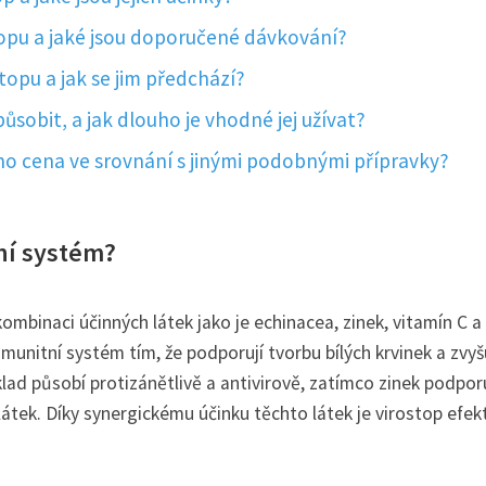
topu a jaké jsou doporučené dávkování?
topu a jak se jim předchází?
ůsobit, a jak dlouho je vhodné jej užívat?
jeho cena ve srovnání s jinými podobnými přípravky?
tní systém?
kombinaci účinných látek jako je echinacea, zinek, vitamín C a 
munitní systém tím, že podporují tvorbu bílých krvinek a zvyš
lad působí protizánětlivě a antivirově, zatímco zinek podpor
látek. Díky synergickému účinku těchto látek je virostop efek