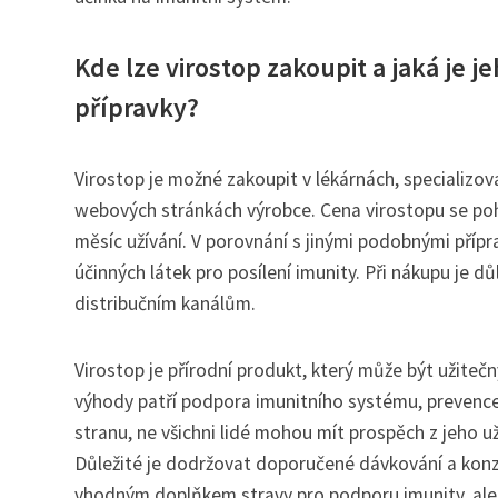
Kde lze virostop zakoupit a jaká je 
přípravky?
Virostop je možné zakoupit v lékárnách, specializov
webových stránkách výrobce. Cena virostopu se po
měsíc užívání. V porovnání s jinými podobnými příp
účinných látek pro posílení imunity. Při nákupu je
distribučním kanálům.
Virostop je přírodní produkt, který může být užiteč
výhody patří podpora imunitního systému, prevence
stranu, ne všichni lidé mohou mít prospěch z jeho u
Důležité je dodržovat doporučené dávkování a konzu
vhodným doplňkem stravy pro podporu imunity, ale n