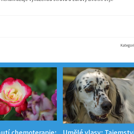
Kategor
utí chemoterapie:
Umělé vlasy: Tajemstv