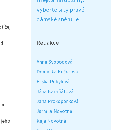
Hřejivá náruč zimy:
Vyberte si ty pravé
dámské sněhule!
tíže,
Redakce
ud
Anna Svobodová
Dominika Kučerová
Eliška Přibylová
Jána Karafiátová
Jana Prokopenková
ným
Jarmila Novotná
 jeho
Kaja Novotná