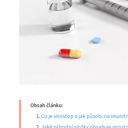
Obsah článku:
Co je virostop a jak působí na imunit
Jaké přírodní složky obsahuje virostop