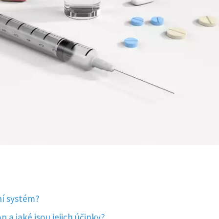
ní systém?
 a jaké jsou jejich účinky?