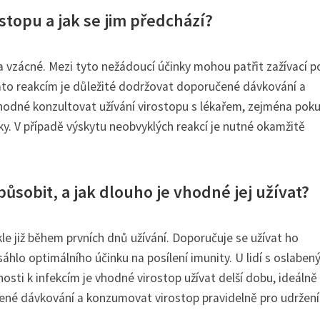
stopu a jak se jim předchází?
a vzácné. Mezi tyto nežádoucí účinky mohou patřit zažívací po
mto reakcím je důležité dodržovat doporučené dávkování a
hodné konzultovat užívání virostopu s lékařem, zejména pok
ky. V případě výskytu neobvyklých reakcí je nutné okamžitě
působit, a jak dlouho je vhodné jej užívat?
kle již během prvních dnů užívání. Doporučuje se užívat ho
hlo optimálního účinku na posílení imunity. U lidí s oslabe
ti k infekcím je vhodné virostop užívat delší dobu, ideálně
ené dávkování a konzumovat virostop pravidelně pro udržení