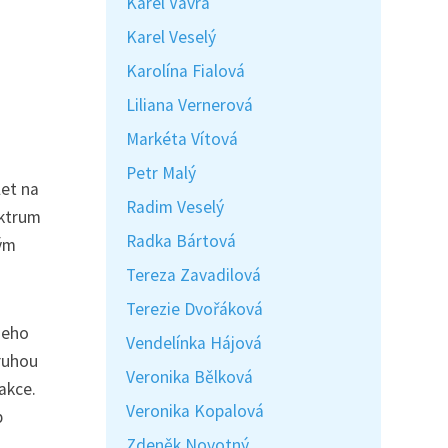
Karel Vávra
Karel Veselý
Karolína Fialová
Liliana Vernerová
Markéta Vítová
Petr Malý
et na
Radim Veselý
ektrum
Radka Bártová
ným
Tereza Zavadilová
Terezie Dvořáková
jeho
Vendelínka Hájová
ruhou
Veronika Bělková
akce.
Veronika Kopalová
p
Zdeněk Novotný