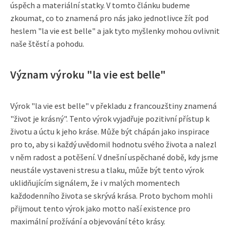
úspěch a materiální statky. V tomto článku budeme
zkoumat, co to znamená pro nás jako jednotlivce žít pod
heslem "la vie est belle" a jak tyto myšlenky mohou ovlivnit
naše štěstí a pohodu.
Význam výroku "la vie est belle"
Výrok "la vie est belle" v překladu z francouzštiny znamená
"život je krásný". Tento výrok vyjadřuje pozitivní přístup k
životu a úctu k jeho kráse. Může být chápán jako inspirace
pro to, aby si každý uvědomil hodnotu svého života a nalezl
v něm radost a potěšení. V dnešní uspěchané době, kdy jsme
neustále vystaveni stresu a tlaku, může být tento výrok
uklidňujícím signálem, že i v malých momentech
každodenního života se skrývá krása. Proto bychom mohli
přijmout tento výrok jako motto naší existence pro
maximální prožívání a objevování této krásy.