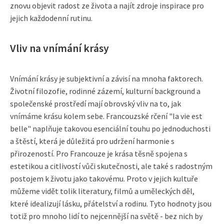
znovu objevit radost ze života a najít zdroje inspirace pro
jejich každodenní rutinu.
Vliv na vnímání krásy
Vnímání krásy je subjektivní a závisí na mnoha faktorech.
Životní filozofie, rodinné zázemí, kulturní background a
společenské prostředí mají obrovský vliv na to, jak
vnímáme krásu kolem sebe. Francouzské rčení "la vie est
belle" naplňuje takovou esenciální touhu po jednoduchosti
a štěstí, která je důležitá pro udržení harmonie s
přirozeností. Pro Francouze je krása těsně spojena s
estetikou a citlivostí vůči skutečnosti, ale také s radostným
postojem k životu jako takovému. Proto v jejich kultuře
můžeme vidět tolik literatury, filmů a uměleckých děl,
které idealizují lásku, přátelství a rodinu. Tyto hodnoty jsou
totiž pro mnoho lidí to nejcennější na světě - bez nich by