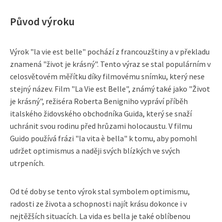
Původ výroku
Výrok "la vie est belle" pochází z francouzštiny a v překladu
znamená "život je krásný". Tento výraz se stal populárním v
celosvětovém měřítku díky filmovému snímku, který nese
stejný název. Film "La Vie est Belle", známý také jako "Život
je krásný", režiséra Roberta Benigniho vypráví příběh
italského židovského obchodníka Guida, který se snaží
uchránit svou rodinu před hrůzami holocaustu. V filmu
Guido používá frázi "la vita è bella" k tomu, aby pomohl
udržet optimismus a naději svých blízkých ve svých
utrpeních.
Od té doby se tento výrok stal symbolem optimismu,
radosti ze života a schopnosti najít krásu dokonce i v
nejtěžších situacích. La vida es bella je také oblíbenou