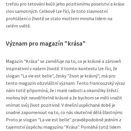
trefou pro tetování kvůli jeho pozitivnímu poselství a kráse
slov samotných. Celkově lze říci, že toto slavnostní
prohlášení o životě se stalo mottem mnoha lidem na
celém světě.
Význam pro magazín "krása"
Magazín "Krása" se zaměřuje na to, co je krásné a zároveň
inspirativní v našem životě. V tomto kontextu lze říci, že
slogan "La vie est belle", česky "život je krásný", má pro
tento magazín obzvláštní význam. Tento francouzský výraz
nám totiž připomíná, že i malé radosti a okamžiky štěstí
mohou být neuvěřitelně krásné a že bychom se měli snažit
vnímat svůj život pozitivně. V dnešní uspěchané době je
snadné zapomenout na to, co nás skutečně dělá šťastnými.
Proto je slogan "La vie est belle" pravděpodobně jedním z
tajemství úspěchu magazínu "Krása". Pomáhá totiž lidem