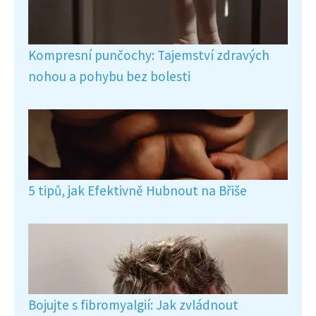
Kompresní punčochy: Tajemství zdravých
nohou a pohybu bez bolesti
5 tipů, jak Efektivně Hubnout na Břiše
Bojujte s fibromyalgií: Jak zvládnout