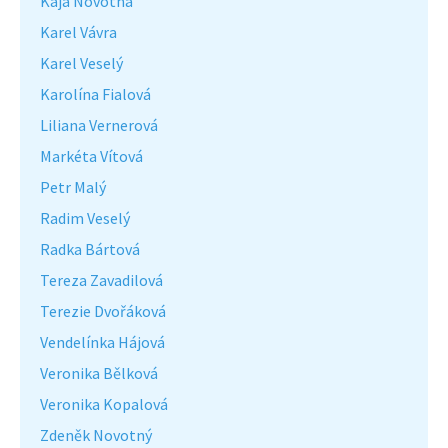
Kaja Novotná
Karel Vávra
Karel Veselý
Karolína Fialová
Liliana Vernerová
Markéta Vítová
Petr Malý
Radim Veselý
Radka Bártová
Tereza Zavadilová
Terezie Dvořáková
Vendelínka Hájová
Veronika Bělková
Veronika Kopalová
Zdeněk Novotný