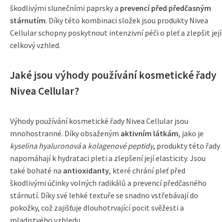
škodlivými slunečními paprsky a
prevencí před předčasným
stárnutím
. Díky této kombinaci složek jsou produkty Nivea
Cellular schopny poskytnout intenzivní péči o pleť a zlepšit její
celkový vzhled.
Jaké jsou výhody používání kosmetické řady
Nivea Cellular?
Výhody používání kosmetické řady Nivea Cellular jsou
mnohostranné. Díky obsaženým
aktivním látkám
, jako je
kyselina hyaluronová
a
kolagenové peptidy
, produkty této řady
napomáhají k hydrataci pleti a zlepšení její elasticity. Jsou
také bohaté na
antioxidanty
, které chrání pleť před
škodlivými účinky volných radikálů a prevencí předčasného
stárnutí. Díky své lehké textuře se snadno vstřebávají do
pokožky, což zajišťuje dlouhotrvající pocit svěžesti a
mladistvého vzhledu.