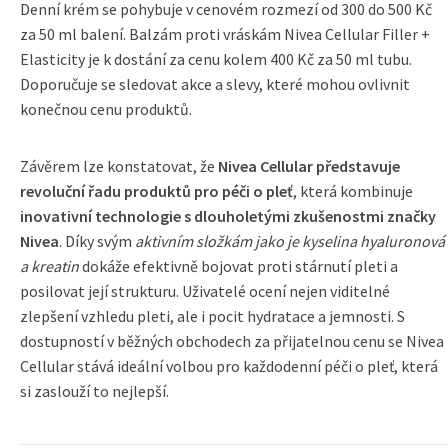
Denní krém se pohybuje v cenovém rozmezí od 300 do 500 Kč
za 50 ml balení. Balzám proti vráskám Nivea Cellular Filler +
Elasticity je k dostání za cenu kolem 400 Kč za 50 ml tubu.
Doporučuje se sledovat akce a slevy, které mohou ovlivnit
konečnou cenu produktů.
Závěrem lze konstatovat, že
Nivea Cellular představuje
revoluční řadu produktů pro péči o pleť
, která kombinuje
inovativní technologie s dlouholetými zkušenostmi značky
Nivea
. Díky svým
aktivním složkám jako je kyselina hyaluronová
a kreatin
dokáže efektivně bojovat proti stárnutí pleti a
posilovat její strukturu. Uživatelé ocení nejen viditelné
zlepšení vzhledu pleti, ale i pocit hydratace a jemnosti. S
dostupností v běžných obchodech za přijatelnou cenu se Nivea
Cellular stává ideální volbou pro každodenní péči o pleť, která
si zaslouží to nejlepší.