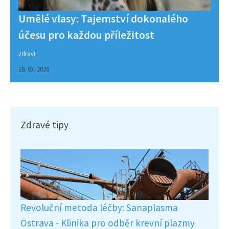
Umělé vlasy: Tajemství dokonalého
účesu pro každou příležitost
zdraví
18. 03. 2026
Zdravé tipy
Revoluční metoda léčby: Sanaplasma
Ostrava - Klinika pro odběr krevní plazmy