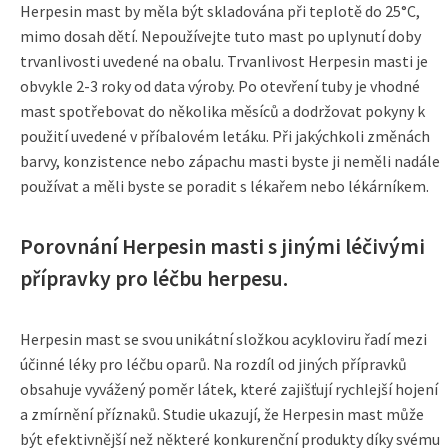
Herpesin mast by měla být skladována při teplotě do 25°C,
mimo dosah dětí. Nepoužívejte tuto mast po uplynutí doby
trvanlivosti uvedené na obalu. Trvanlivost Herpesin masti je
obvykle 2-3 roky od data výroby. Po otevření tuby je vhodné
mast spotřebovat do několika měsíců a dodržovat pokyny k
použití uvedené v příbalovém letáku. Při jakýchkoli změnách
barvy, konzistence nebo zápachu masti byste ji neměli nadále
používat a měli byste se poradit s lékařem nebo lékárníkem.
Porovnání Herpesin masti s jinými léčivými
přípravky pro léčbu herpesu.
Herpesin mast se svou unikátní složkou acykloviru řadí mezi
účinné léky pro léčbu oparů. Na rozdíl od jiných přípravků
obsahuje vyvážený poměr látek, které zajišťují rychlejší hojení
a zmírnění příznaků. Studie ukazují, že Herpesin mast může
být efektivnější než některé konkurenční produkty díky svému