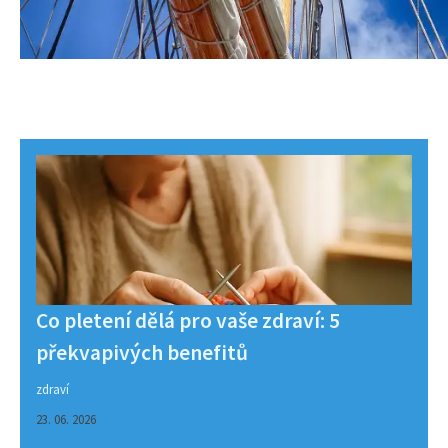
Co pletení dělá pro vaše zdraví: 5
překvapivých benefitů
zdraví
23. 06. 2026