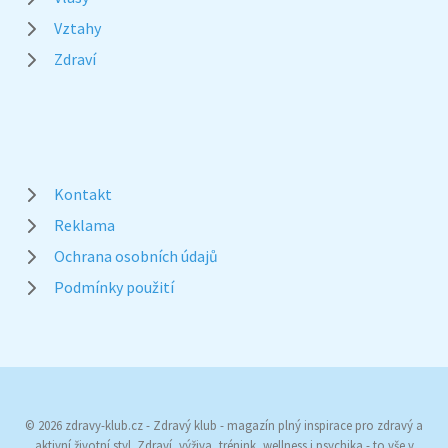
Vztahy
Zdraví
Kontakt
Reklama
Ochrana osobních údajů
Podmínky použití
© 2026 zdravy-klub.cz - Zdravý klub - magazín plný inspirace pro zdravý a
aktivní životní styl. Zdraví, výživa, trénink, wellness i psychika - to vše v