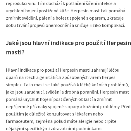
reprodukci viru. Tím dochází k potlačení šíření infekce a
urychlení hojení postižené kůže. Herpesin mast tak pomáhá
zmírnit svědění, pálení a bolest spojené s oparem, zkracuje
dobu trvání projevů onemocnění a snižuje riziko komplikací.
Jaké jsou hlavní indikace pro použití Herpesin
masti?
Hlavní indikace pro použití Herpesin masti zahrnují léčbu
oparů na rtech a genitáliích způsobených virem herpes
simplex. Tato mast se také používá k léčbě kožních problémů,
jako jsou zarudnutí, svědění a drobná poranění. Herpesin mast
pomáhá urychlit hojení postižených oblastí a zmírnit
nepříjemné příznaky spojené s opary a kožními problémy. Před
použitím je důležité konzultovat s lékařem nebo
farmaceutem, zejména pokud máte alergie nebo trpíte
nějakými specifickými zdravotními podmínkami.