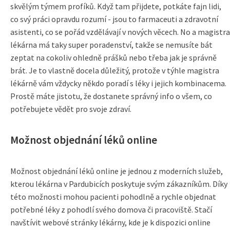
skvělým týmem profíků. Když tam přijdete, potkáte fajn lidi,
co svý práci opravdu rozumí - jsou to farmaceuti a zdravotní
asistenti, co se pořád vzdělávají v nových věcech. No a magistra
lékárna má taky super poradenství, takže se nemusíte bát
zeptat na cokoliv ohledně prášků nebo třeba jak je správně
brát. Je to vlastně docela důležitý, protože v týhle magistra
lékárně vám vždycky někdo poradí s léky i jejich kombinacema.
Prostě máte jistotu, že dostanete správný info o všem, co
potřebujete vědět pro svoje zdraví.
Možnost objednání léků online
Možnost objednání léků online je jednou z moderních služeb,
kterou lékárna v Pardubicích poskytuje svým zákazníkům. Díky
této možnosti mohou pacienti pohodlně a rychle objednat
potřebné léky z pohodlí svého domova či pracoviště. Stačí
navštívit webové stránky lékárny, kde je k dispozici online