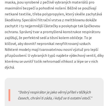
maska, jsou vyrobené z pečlivě vybraných materiálů pro
maximální bezpečí a pohodlné nošení. Běžně se používají
netkané textilie, třeba polypropylen, který skvěle zachytává
škodliviny. Speciální filtrační vrstva z meltblownu dokáže
zachytit i ty nejjemnější částečky a poskytuje tak špičkovou
ochranu. Správný tvar a promyšlená konstrukce respirátoru
zajišťují, že perfektně sedí a těsní kolem obličeje. To je
klíčové, aby dovnitř nepronikal nevyfiltrovaný vzduch.
Některé modely mají tvarovatelnou nosní výztuž pro lepší
přizpůsobení. U vybraných typů najdete výdechový ventil, díky
kterému se uvnitř tolik nehromadí vlhkost a lépe se v nich
dýchá.
Dobrý respirátor je jako věrný přítel v těžkých
časech, chrání ti záda, i když se ti ostatní otočí.