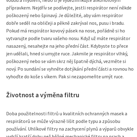
vodou a mýdlem, nebo si je vydezinfikujte alkoholovým
přípravkem. Nejdřív se podívejte, jestli respirátor není někde
poškozený nebo špinavý. Je důležité, aby vám respirátor
dobře seděl na obličeji a pěkně zakrýval nos, pusu i bradu.
Pokud má respirátor kovový pásek na nose, pořádně si ho
vytvarujte podle tvaru vašeho nosu. Když už máte respirátor
nasazený, nesahejte na jeho přední část. Kdybyste to přece
jen udělali, hned si umyjte ruce. Jakmile je respirátor vlhký,
poškozený nebo se vám skrz něj špatně dýchá, vezměte si
nový. Po sundání se vyhněte dotýkání přední části a rovnou ho
vyhoďte do koše s víkem. Pak si nezapomeňte umýt ruce.
Životnost a výměna filtru
Doba použitelnosti filtrů u kvalitních ochranných masek a
respirátorů se může výrazně lišit podle typu a způsobu
používání. Uhlíkové filtry na zachycení plynů a výparů obvykle
vydrží kratší dobu než běžné mechanické filtry na prach a