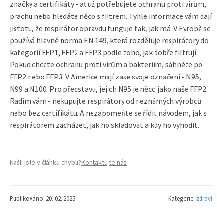
značky a certifikáty - ať už potřebujete ochranu proti virům,
prachu nebo hledáte něco s filtrem. Tyhle informace vám dají
jistotu, že respirátor opravdu funguje tak, jak má. V Evropě se
používá hlavně norma EN 149, která rozděluje respirátory do
kategorií FFP1, FFP2 a FFP3 podle toho, jak dobře filtrují.
Pokud chcete ochranu proti virům a bakteriím, sáhněte po
FFP2 nebo FFP3. V Americe mají zase svoje označení - N95,
N99 a N100. Pro představu, jejich N95 je něco jako naše FFP2.
Radím vám - nekupujte respirátory od neznámých výrobců
nebo bez certifikátu. A nezapomeňte se řídit návodem, jak s
respirátorem zacházet, jak ho skladovat a kdy ho vyhodit.
Našli jste v článku chybu?
Kontaktujte nás
Publikováno: 20. 02. 2025
Kategorie:
zdraví