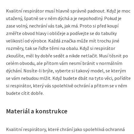
Kvalitní respirátor musí hlavně správně padnout. Když je moc
utažený, špatně se v něm dýchá a je nepohodlný. Pokud je
zase volný, nechrání vás tak, jak má. Proto si před koupí
změřte obvod hlavy i obličeje a podívejte se do tabulky
velikostí od výrobce. Každá značka může mít trochu jiné
rozměry, tak se řiďte těmi na obalu. Když si respirátor
zkoušíte, měl by dobře sedět a nikde netlačit. Musí těsnit po
celém obvodu, ale přitom vám nesmí bránit v normálním
dýchání. Nosíte-li brýle, vyberte si takový model, se kterým
se vám nebudou mlžit. Když budete dbát na tyto věci, pořídíte
si respirátor, který vás spolehlivě ochrání a přitom se v něm
budete cítit dobře.
Materiál a konstrukce
Kvalitní respirátory, které chrání jako spolehlivá ochranná