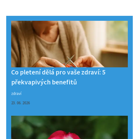
Co pletení dělá pro vaše zdraví: 5
překvapivých benefitů
zdraví
23. 06. 2026