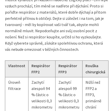
vzduch prochází, tím méně se nadřete při dýchání. Proto si
pořiďte respirátor z materiálů, které dobře dýchají a přitom
perfektně přilnou k obličeji. Dejte si záležet i na tom, jak je
tvarovaný - měl by kopírovat vaši tvář tak, abyste mohli
normálně mluvit. Nepodceňujte ani svůj osobní pocit z
nošení. Než si respirátor koupíte, určitě si ho vyzkoušejte.
Když vyberete správně, získáte spolehlivou ochranu, která
vás nebude omezovat v běžných činnostech.
Vlastnost
Respirátor
Respirátor
Rouška
FFP2
FFP3
chirurgická
Úroveň
Zachytí
Zachytí
Nižší než
filtrace
alespoň 94
alespoň 99
FFP2 a
% částic o
% částic o
FFP3,
velikosti 0,3
velikosti 0,3
primárně
mikrometru
mikrometru
chrání