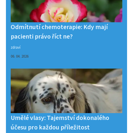
Odmítnutí chemoterapie: Kdy mají
pacienti právo říct ne?
zdraví
06. 04. 2026
Umělé vlasy: Tajemství dokonalého
účesu pro každou příležitost