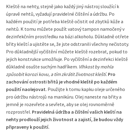
Kleště na nehty, stejně jako každý jiný nástroj sloužící k
úpravě nehtů, vyžadují pravidelné čištění a údržbu. Po
každém použití je potřeba kleště očistit od zbytků kůže a
nehtů. K tomu můžete použít vatový tampon namočený v
dezinfekčním prostředku na bázi alkoholu. Důkladně otřete
břity kleští a ujistěte se, že jste odstranili všechny nečistoty.
Pro důkladnější vyčištění můžete kleště rozebrat, pokud to
jejich konstrukce umožňuje. Po vyčištění a dezinfekci kleště
důkladně osušte suchým hadříkem.
Vlhkost by mohla
způsobit korozi kovu, a tím zkrátit životnost kleští.
Pro
zachování ostrosti břitů je vhodné kleště po každém
použití naolejovat.
Použijte k tomu kapku oleje určeného
pro údržbu nástrojů na manikúru. Olej naneste na břity a
jemně je rozevřete a sevřete, aby se olej rovnoměrně
rozprostřel.
Pravidelná údržba a čištění vašich kleští na
nehty prodlouží jejich životnost a zajistí, že budou vždy
připraveny k použití.