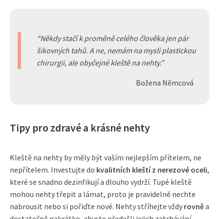
Někdy stačí k proměně celého člověka jen pár
šikovných tahů. A ne, nemám na mysli plastickou
chirurgii, ale obyčejné kleště na nehty.
Božena Němcová
Tipy pro zdravé a krásné nehty
Kleště na nehty by měly být vaším nejlepším přítelem, ne
nepřítelem. Investujte do
kvalitních kleští z nerezové oceli
,
které se snadno dezinfikují a dlouho vydrží. Tupé kleště
mohou nehty třepit a lámat, proto je pravidelně nechte
nabrousit nebo si pořiďte nové. Nehty stříhejte vždy
rovně
a
dostatečně nakrátko, abyste předešli jejich zatrhávání.