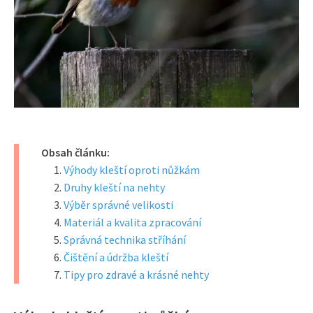
Obsah článku:
Výhody kleští oproti nůžkám
Druhy kleští na nehty
Výběr správné velikosti
Materiál a kvalita zpracování
Správná technika stříhání
Čištění a údržba kleští
Tipy pro zdravé a krásné nehty