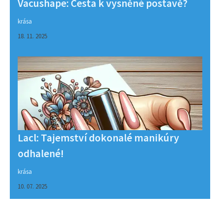
Vacushape: Cesta k vysněné postavě?
krása
18. 11. 2025
Lacl: Tajemství dokonalé manikúry
odhalené!
krása
10. 07. 2025