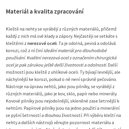
Materiál a kvalita zpracování
Kleště na nehty se vyrábějí z různých materiálů, přičemž
každý z nich má své klady a zápory. Nejčastěji se setkáte s
kleštěmi z
nerezové oceli
. Ta je odolná, pevná a odolává
korozi, což z ní činí
ideální materiál pro dlouhodobé
používání
.
Kvalitní nerezová ocel s označením chirurgická
ocel je pak zárukou ještě delší životnosti a odolnosti
. Další
možností jsou kleště z uhlíkové oceli. Ty bývají levnější, ale
náchylnější ke korozi, pokud o ně není správně pečováno.
Nástroje na úpravu nehtů, jako jsou pilníky, se vyrábějí z
různých materiálů, jako je kov, sklo, papír nebo minerály.
Kovové pilníky jsou nejodolnější, skleněné zase šetrnější k
nehtům. Papírové pilníky jsou na jedno použití a minerální
se pyšní šetrností a dlouhou životností. Při výběru kleští na
nehty a dalších nástrojů věnujte pozornost materiálu a