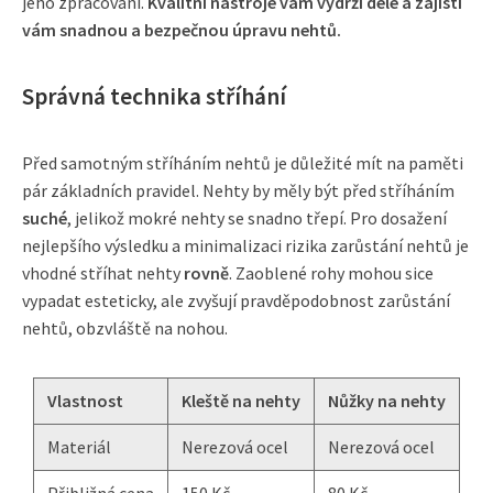
jeho zpracování.
Kvalitní nástroje vám vydrží déle a zajistí
vám snadnou a bezpečnou úpravu nehtů.
Správná technika stříhání
Před samotným stříháním nehtů je důležité mít na paměti
pár základních pravidel. Nehty by měly být před stříháním
suché
, jelikož mokré nehty se snadno třepí. Pro dosažení
nejlepšího výsledku a minimalizaci rizika zarůstání nehtů je
vhodné stříhat nehty
rovně
. Zaoblené rohy mohou sice
vypadat esteticky, ale zvyšují pravděpodobnost zarůstání
nehtů, obzvláště na nohou.
Vlastnost
Kleště na nehty
Nůžky na nehty
Materiál
Nerezová ocel
Nerezová ocel
Přibližná cena
150 Kč
80 Kč