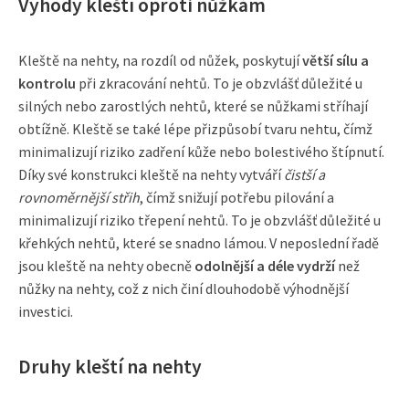
Výhody kleští oproti nůžkám
Kleště na nehty, na rozdíl od nůžek, poskytují
větší sílu a
kontrolu
při zkracování nehtů. To je obzvlášť důležité u
silných nebo zarostlých nehtů, které se nůžkami stříhají
obtížně. Kleště se také lépe přizpůsobí tvaru nehtu, čímž
minimalizují riziko zadření kůže nebo bolestivého štípnutí.
Díky své konstrukci kleště na nehty vytváří
čistší a
rovnoměrnější střih
, čímž snižují potřebu pilování a
minimalizují riziko třepení nehtů. To je obzvlášť důležité u
křehkých nehtů, které se snadno lámou. V neposlední řadě
jsou kleště na nehty obecně
odolnější a déle vydrží
než
nůžky na nehty, což z nich činí dlouhodobě výhodnější
investici.
Druhy kleští na nehty