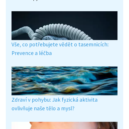
Vše, co potřebujete vědět o tasemnicích:
Prevence a léčba
Zdraví v pohybu: Jak fyzická aktivita
ovlivňuje naše tělo a mysl?