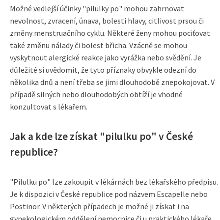
Možné vedlejší účinky "pilulky po" mohou zahrnovat
nevolnost, zvracení, únava, bolesti hlavy, citlivost prsou či
změny menstruačního cyklu. Některé ženy mohou pociťovat
také změnu nálady či bolest břicha. Vzácně se mohou
vyskytnout alergické reakce jako vyrážka nebo svědění. Je
důležité si uvědomit, že tyto příznaky obvykle odezní do
několika dnů a není třeba se jimi dlouhodobě znepokojovat. V
případě silných nebo dlouhodobých obtíží je vhodné
konzultovat s lékařem.
Jak a kde lze získat "pilulku po" v České
republice?
"Pilulku po" lze zakoupit v lékárnách bez lékařského předpisu.
Je k dispozici v České republice pod názvem Escapelle nebo
Postinor. V některých případech je možné ji získat i na
gynekologickém oddělení nemocnice či u praktického lékaře.