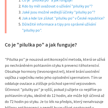
Co je "pilulka po" a jak funguje?
Kdo by měl uvažovat o užívání "pilulky po"?
Jaké jsou možné vedlejší účinky "pilulky po"?
Jak a kde lze získat "pilulku po" v České republice?
Důležité informace a tipy pro správné užívání
"pilulky po".
Co je "pilulka po" a jak funguje?
"Pilulka po" je nouzová antikoncepční metoda, která se užívá
po nechráněném pohlavním styku k prevenci těhotenství.
Obsahuje hormony (levonorgestrel), které brání uvolnění
vajíčka z vaječníku nebo jeho oplodnění spermatem. Tím se
oddaluje ovulace a ztěžuje průchod spermií vejcovodem.
Účinnost "pilulky po" je vyšší, pokud ji užijete co nejdříve po
pohlavním styku, ideálně do 12 hodin, ale může být účinná až
do 72 hodin po styku. Je to lék na předpis, který nenahrazuje
běžnou antikoncepci a neměl by se užívat opakovaně v