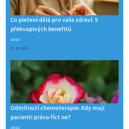
Co pletení dělá pro vaše zdraví: 5
překvapivých benefitů
zdraví
23. 06. 2026
Odmítnutí chemoterapie: Kdy mají
pacienti právo říct ne?
zdraví