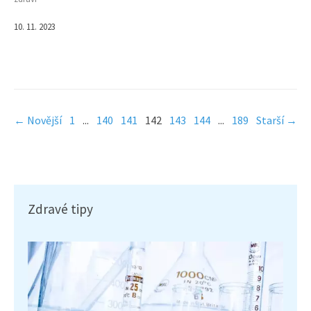
10. 11. 2023
← Novější
1
...
140
141
142
143
144
...
189
Starší →
Zdravé tipy