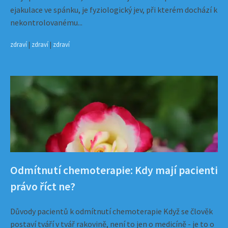
ejakulace ve spánku, je fyziologický jev, při kterém dochází k
nekontrolovanému...
zdraví
|
zdraví
|
zdraví
Odmítnutí chemoterapie: Kdy mají pacienti
právo říct ne?
Důvody pacientů k odmítnutí chemoterapie Když se člověk
postaví tváří v tvář rakovině, není to jen o medicíně - je to o