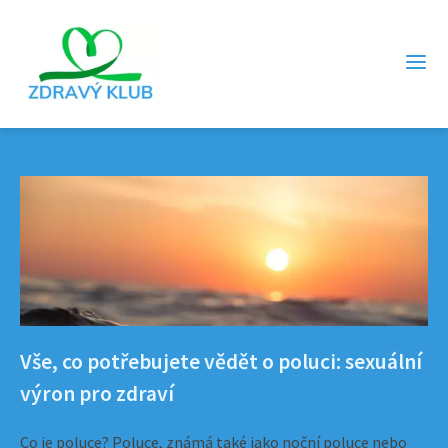
Vše, co potřebujete vědět o poluci: sexuální
výron pro zdraví
Co je poluce? Poluce, známá také jako noční poluce nebo