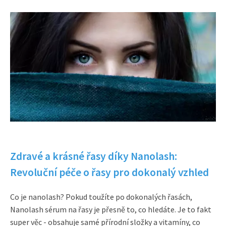
Zdravé a krásné řasy díky Nanolash:
Revoluční péče o řasy pro dokonalý vzhled
Co je nanolash? Pokud toužíte po dokonalých řasách,
Nanolash sérum na řasy je přesně to, co hledáte. Je to fakt
super věc - obsahuje samé přírodní složky a vitamíny, co