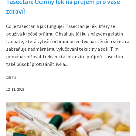
Tasectan: Účinný lék na průjem pro vaše
zdraví!
Co je tasectan a jak funguje? Tasectan je lék, který se
používá k léčbě průjmu. Obsahuje látku s názvem gelatin
tannate, která vytváří ochrannou vrstvu na stěnách střeva a
zabraňuje nadměrnému vylučování tekutiny a solí. Tím
pomáhá snižovat frekvenci a intenzitu průjmů. Tasectan
také působí protizánětlivě a...
zdraví
12. 11. 2023