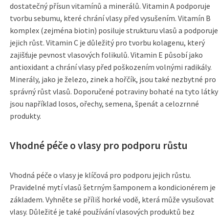
dostatečný přísun vitamínů a minerálů. Vitamin A podporuje
tvorbu sebumu, které chrání vlasy před vysušením. Vitamín B
komplex (zejména biotin) posiluje strukturu vlasů a podporuje
jejich růst. Vitamin C je důležitý pro tvorbu kolagenu, který
zajišťuje pevnost vlasových folikulů. Vitamin E působí jako
antioxidant a chrání vlasy před poškozením volnými radikály.
Minerály, jako je železo, zinek a hořčík, jsou také nezbytné pro
správný růst vlasů. Doporučené potraviny bohaté na tyto látky
jsou například losos, ořechy, semena, špenát a celozrnné
produkty.
Vhodné péče o vlasy pro podporu růstu
Vhodná péče o vlasy je klíčová pro podporu jejich růstu.
Pravidelné mytí vlasů šetrným šamponem a kondicionérem je
základem. Vyhněte se příliš horké vodě, která může vysušovat
vlasy. Důležité je také používání vlasových produktů bez