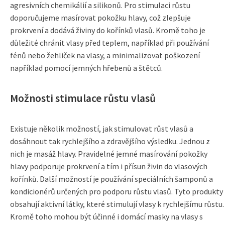
agresivních chemikálií a silikonů. Pro stimulaci růstu
doporučujeme masírovat pokožku hlavy, což zlepšuje
prokrvení a dodává živiny do kořínků vlasů. Kromě toho je
důležité chránit vlasy před teplem, například při používání
fénů nebo žehliček na vlasy, a minimalizovat poškození
například pomocí jemných hřebenů a štětců.
Možnosti stimulace růstu vlasů
Existuje několik možností, jak stimulovat růst vlasů a
dosáhnout tak rychlejšího a zdravějšího výsledku. Jednou z
nich je masáž hlavy. Pravidelné jemné masírování pokožky
hlavy podporuje prokrvení a tím i přísun živin do vlasových
kořínků. Další možností je používání speciálních šamponů a
kondicionérů určených pro podporu růstu vlasů. Tyto produkty
obsahují aktivní látky, které stimulují vlasy k rychlejšímu růstu.
Kromě toho mohou být účinné i domácí masky na vlasy s