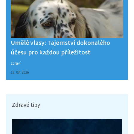
Umělé vlasy: Tajemství dokonalého
účesu pro každou příležitost
zdraví
18. 03. 2026
Zdravé tipy