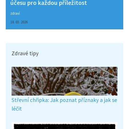
účesu pro každou příležitost
zdraví
18. 03. 2026
Zdravé tipy
Střevní chřipka: Jak poznat příznaky a jak se
léčit