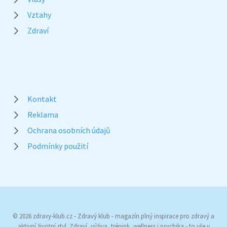
Vztahy
Zdraví
Kontakt
Reklama
Ochrana osobních údajů
Podmínky použití
© 2026 zdravy-klub.cz - Zdravý klub - magazín plný inspirace pro zdravý a
aktivní životní styl. Zdraví, výživa, trénink, wellness i psychika - to vše v