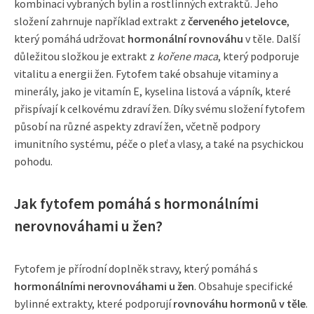
kombinaci vybraných bylin a rostlinných extraktů. Jeho
složení zahrnuje například extrakt z
červeného jetelovce
,
který pomáhá udržovat
hormonální rovnováhu
v těle. Další
důležitou složkou je extrakt z
kořene maca
, který podporuje
vitalitu a energii žen. Fytofem také obsahuje vitaminy a
minerály, jako je vitamín E, kyselina listová a vápník, které
přispívají k celkovému zdraví žen. Díky svému složení fytofem
působí na různé aspekty zdraví žen, včetně podpory
imunitního systému, péče o pleť a vlasy, a také na psychickou
pohodu.
Jak fytofem pomáhá s hormonálními
nerovnováhami u žen?
Fytofem je přírodní doplněk stravy, který pomáhá s
hormonálními nerovnováhami u žen
. Obsahuje specifické
bylinné extrakty, které podporují
rovnováhu hormonů v těle
.