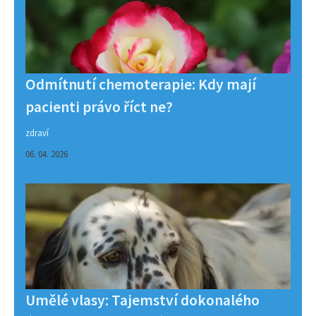
Odmítnutí chemoterapie: Kdy mají
pacienti právo říct ne?
zdraví
06. 04. 2026
Umělé vlasy: Tajemství dokonalého