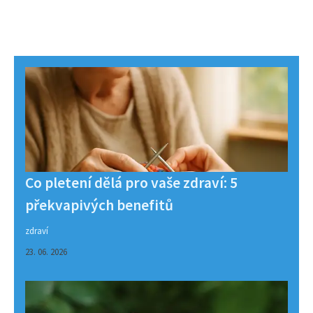
Co pletení dělá pro vaše zdraví: 5
překvapivých benefitů
zdraví
23. 06. 2026