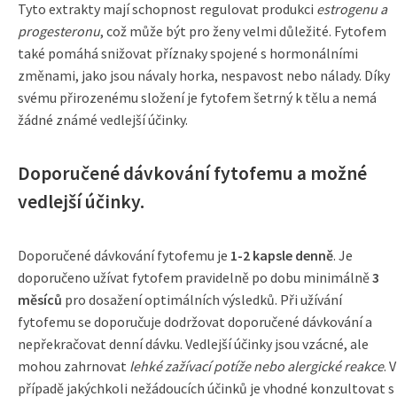
Tyto extrakty mají schopnost regulovat produkci
estrogenu a
progesteronu
, což může být pro ženy velmi důležité. Fytofem
také pomáhá snižovat příznaky spojené s hormonálními
změnami, jako jsou návaly horka, nespavost nebo nálady. Díky
svému přirozenému složení je fytofem šetrný k tělu a nemá
žádné známé vedlejší účinky.
Doporučené dávkování fytofemu a možné
vedlejší účinky.
Doporučené dávkování fytofemu je
1-2 kapsle denně
. Je
doporučeno užívat fytofem pravidelně po dobu minimálně
3
měsíců
pro dosažení optimálních výsledků. Při užívání
fytofemu se doporučuje dodržovat doporučené dávkování a
nepřekračovat denní dávku. Vedlejší účinky jsou vzácné, ale
mohou zahrnovat
lehké zažívací potíže nebo alergické reakce
. V
případě jakýchkoli nežádoucích účinků je vhodné konzultovat s