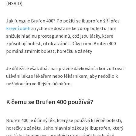
(NSAID).
Jak funguje Brufen 400? Po požití se ibuprofen šíří přes
krevní oběh
a rychle se dostane ke zdroji bolesti. Tam
snižuje hladinu prostaglandinů, což jsou látky, které
způsobují bolest, otok a zánět. Díky tomu Brufen 400
pomáhá zmírnit bolest, horečku a záněty.
Je důležité však dbát na správné dávkování a konzultovat
užívání léku s lékařem nebo lékárníkem, aby nedošlo k
nežádoucím vedlejším účinkům.
K čemu se Brufen 400 používá?
Brufen 400 je účinný lék, který se používá k léčbě bolesti,
horečky a zánětu. Jeho hlavní složkou je ibuprofen, který
patří do skupiny nesteroidních protizánětlivých léků.