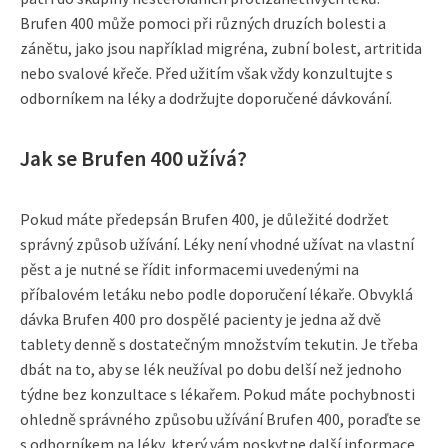
Brufen 400 může pomoci při různých druzích bolesti a
zánětu, jako jsou například migréna, zubní bolest, artritida
nebo svalové křeče. Před užitím však vždy konzultujte s
odborníkem na léky a dodržujte doporučené dávkování.
Jak se Brufen 400 užívá?
Pokud máte předepsán Brufen 400, je důležité dodržet
správný způsob užívání. Léky není vhodné užívat na vlastní
pěst a je nutné se řídit informacemi uvedenými na
příbalovém letáku nebo podle doporučení lékaře. Obvyklá
dávka Brufen 400 pro dospělé pacienty je jedna až dvě
tablety denně s dostatečným množstvím tekutin. Je třeba
dbát na to, aby se lék neužíval po dobu delší než jednoho
týdne bez konzultace s lékařem. Pokud máte pochybnosti
ohledně správného způsobu užívání Brufen 400, poraďte se
s odborníkem na léky, který vám poskytne další informace.