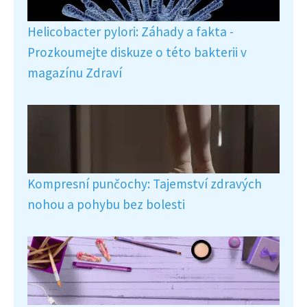
Helicobacter pylori: Záhady a fakta -
Prozkoumejte diskuze o této bakterii v
magazínu Zdraví
Kompresní punčochy: Tajemství zdravých
nohou a pohybu bez bolesti