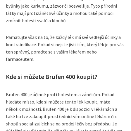
bylinky jako kurkumu, zázvor či boswellije. Tyto přírodní
látky mají protizánětlivé účinky a mohou také pomoci
zmírnit bolesti svalů a kloubů.
Pamatujte však na to, že každý lék má své vedlejší účinky a
kontraindikace. Pokud si nejste jisti tím, který lék je pro vás
ten správný, poraďte se s vaším lékařem nebo
farmaceutem.
Kde si můžete Brufen 400 koupit?
Brufen 400 je účinné proti bolestem a zánětům. Pokud
hledáte místo, kde si můžete tento lék koupit, máte
několik možností. Brufen 400 je k dispozici v lékárnách a
také ho lze zakoupit prostřednictvím online lékáren či e-
shopů specializujících se na prodej léčiv bez předpisu. Je
důležité si uvědomit, že při nákupu léku je nutné dodržovat