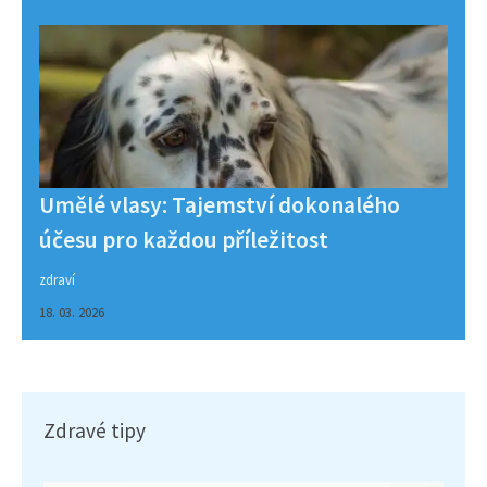
Umělé vlasy: Tajemství dokonalého
účesu pro každou příležitost
zdraví
18. 03. 2026
Zdravé tipy