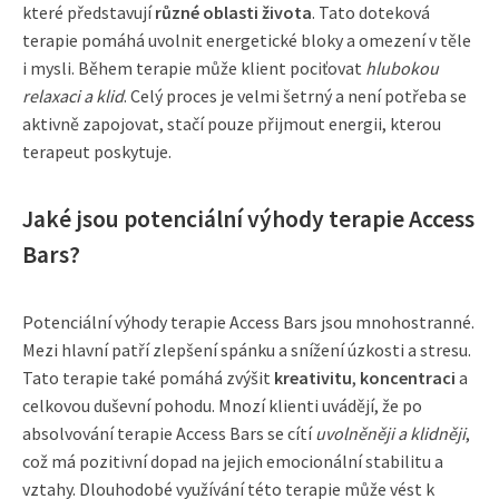
které představují
různé oblasti života
. Tato doteková
terapie pomáhá uvolnit energetické bloky a omezení v těle
i mysli. Během terapie může klient pociťovat
hlubokou
relaxaci a klid
. Celý proces je velmi šetrný a není potřeba se
aktivně zapojovat, stačí pouze přijmout energii, kterou
terapeut poskytuje.
Jaké jsou potenciální výhody terapie Access
Bars?
Potenciální výhody terapie Access Bars jsou mnohostranné.
Mezi hlavní patří zlepšení spánku a snížení úzkosti a stresu.
Tato terapie také pomáhá zvýšit
kreativitu
,
koncentraci
a
celkovou duševní pohodu. Mnozí klienti uvádějí, že po
absolvování terapie Access Bars se cítí
uvolněněji a klidněji
,
což má pozitivní dopad na jejich emocionální stabilitu a
vztahy. Dlouhodobé využívání této terapie může vést k