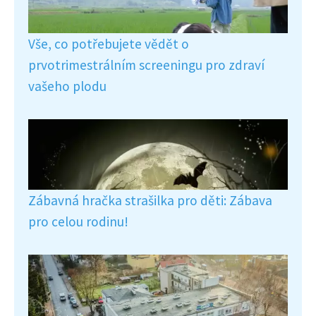
Vše, co potřebujete vědět o
prvotrimestrálním screeningu pro zdraví
vašeho plodu
Zábavná hračka strašilka pro děti: Zábava
pro celou rodinu!