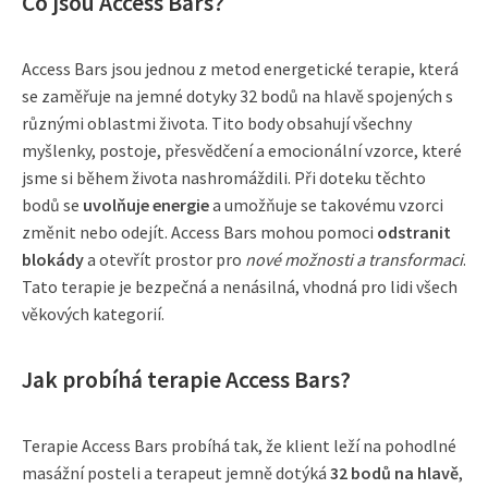
Co jsou Access Bars?
Access Bars jsou jednou z metod energetické terapie, která
se zaměřuje na jemné dotyky 32 bodů na hlavě spojených s
různými oblastmi života. Tito body obsahují všechny
myšlenky, postoje, přesvědčení a emocionální vzorce, které
jsme si během života nashromáždili. Při doteku těchto
bodů se
uvolňuje energie
a umožňuje se takovému vzorci
změnit nebo odejít. Access Bars mohou pomoci
odstranit
blokády
a otevřít prostor pro
nové možnosti a transformaci
.
Tato terapie je bezpečná a nenásilná, vhodná pro lidi všech
věkových kategorií.
Jak probíhá terapie Access Bars?
Terapie Access Bars probíhá tak, že klient leží na pohodlné
masážní posteli a terapeut jemně dotýká
32 bodů na hlavě
,