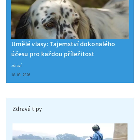
Umělé vlasy: Tajemství dokonalého
účesu pro každou příležitost
zdraví
18. 03. 2026
Zdravé tipy