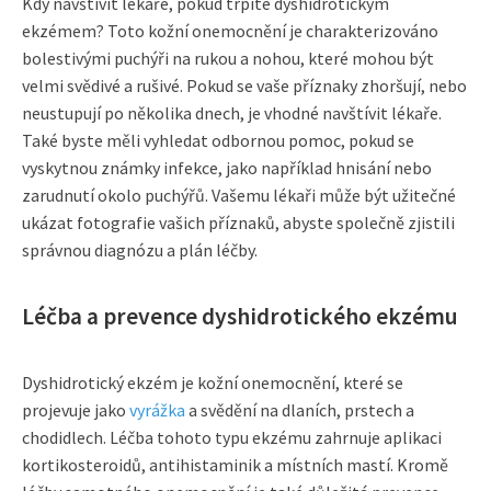
Kdy navštívit lékaře, pokud trpíte dyshidrotickým
ekzémem? Toto kožní onemocnění je charakterizováno
bolestivými puchýři na rukou a nohou, které mohou být
velmi svědivé a rušivé. Pokud se vaše příznaky zhoršují, nebo
neustupují po několika dnech, je vhodné navštívit lékaře.
Také byste měli vyhledat odbornou pomoc, pokud se
vyskytnou známky infekce, jako například hnisání nebo
zarudnutí okolo puchýřů. Vašemu lékaři může být užitečné
ukázat fotografie vašich příznaků, abyste společně zjistili
správnou diagnózu a plán léčby.
Léčba a prevence dyshidrotického ekzému
Dyshidrotický ekzém je kožní onemocnění, které se
projevuje jako
vyrážka
a svědění na dlaních, prstech a
chodidlech. Léčba tohoto typu ekzému zahrnuje aplikaci
kortikosteroidů, antihistaminik a místních mastí. Kromě