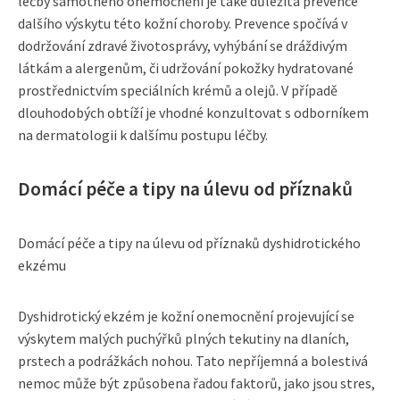
léčby samotného onemocnění je také důležitá prevence
dalšího výskytu této kožní choroby. Prevence spočívá v
dodržování zdravé životosprávy, vyhýbání se dráždivým
látkám a alergenům, či udržování pokožky hydratované
prostřednictvím speciálních krémů a olejů. V případě
dlouhodobých obtíží je vhodné konzultovat s odborníkem
na dermatologii k dalšímu postupu léčby.
Domácí péče a tipy na úlevu od příznaků
Domácí péče a tipy na úlevu od příznaků dyshidrotického
ekzému
Dyshidrotický ekzém je kožní onemocnění projevující se
výskytem malých puchýřků plných tekutiny na dlaních,
prstech a podrážkách nohou. Tato nepříjemná a bolestivá
nemoc může být způsobena řadou faktorů, jako jsou stres,