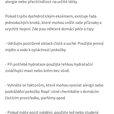
alergie nebo přecitlivělost na určité látky.
Pokud trpíte dyshidrotickým ekzémem, existuje řada
jednoduchých kroků, které mohou snížit vaše příznaky a
urychlit hojení. Zde jsou některé domácí péče a tipy:
- Udržujte postižené oblasti čisté a suché. Použijte jemný
mýdlo a vodu k opláchnutí pokožky.
- Při potřebě hydratace použijte lehkou hydratační
zvláčňující mast nebo krém bez vůně.
- Vyhněte se faktorům, které mohou vyvolat alergii nebo
podráždění pokožky. Např. silné chemikálie v domácím
čistícím prostředku, parfémy apod.
- Pokud máte pocit svědění, použijte led nebo studený