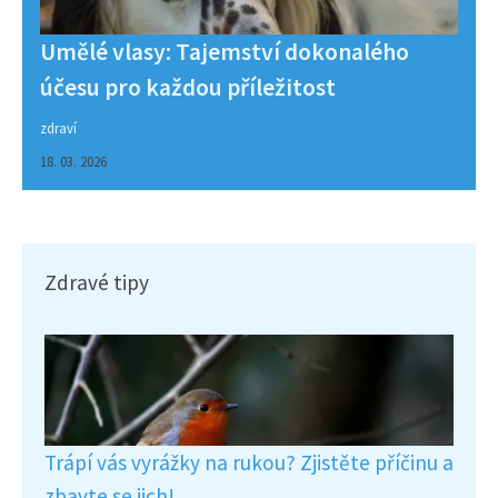
Umělé vlasy: Tajemství dokonalého
účesu pro každou příležitost
zdraví
18. 03. 2026
Zdravé tipy
Trápí vás vyrážky na rukou? Zjistěte příčinu a
zbavte se jich!