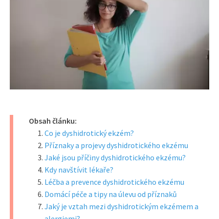
Obsah článku:
Co je dyshidrotický ekzém?
Příznaky a projevy dyshidrotického ekzému
Jaké jsou příčiny dyshidrotického ekzému?
Kdy navštívit lékaře?
Léčba a prevence dyshidrotického ekzému
Domácí péče a tipy na úlevu od příznaků
Jaký je vztah mezi dyshidrotickým ekzémem a
alergiemi?