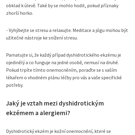
obklad k úlevě. Také by se mohlo hodit, pokud příznaky
zhorší horko.
- Vyhýbejte se stresu a relaxujte. Meditace a jógu mohou být
užitečné nástroje ke snížení stresu.
Pamatujte si, že každý případ dyshidrotického ekzému je
ojedinělý a co funguje na jedné osobě, nemusí na druhé.
Pokud trpíte tímto onemocněním, poraďte se s vaším
lékařem o vhodném plánu léčby pro vás a vaše specifické
potřeby.
Jaký je vztah mezi dyshidrotickým
ekzémem a alergiemi?
Dyshidrotický ekzém je kožní onemocnění, které se