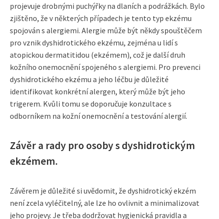
projevuje drobnými puchýřky na dlaních a podrážkách. Bylo
zjištěno, že v některých případech je tento typ ekzému
spojován s alergiemi. Alergie může být někdy spouštěčem
pro vznik dyshidrotického ekzému, zejména u lidí s
atopickou dermatitidou (ekzémem), což je další druh
kožního onemocnění spojeného s alergiemi. Pro prevenci
dyshidrotického ekzému a jeho léčbu je důležité
identifikovat konkrétní alergen, který může být jeho
trigerem. Kvůli tomu se doporučuje konzultace s
odborníkem na kožní onemocnění a testování alergií.
Závěr a rady pro osoby s dyshidrotickým
ekzémem.
Závěrem je důležité si uvědomit, že dyshidrotický ekzém
není zcela vyléčitelný, ale lze ho ovlivnit a minimalizovat
jeho projevy. Je třeba dodržovat hygienická pravidla a