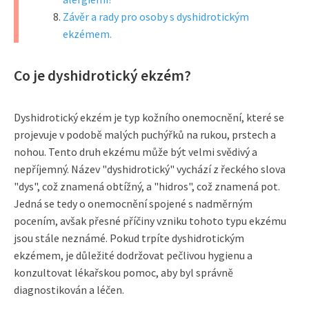
Závěr a rady pro osoby s dyshidrotickým
ekzémem.
Co je dyshidrotický ekzém?
Dyshidrotický ekzém je typ kožního onemocnění, které se
projevuje v podobě malých puchýřků na rukou, prstech a
nohou. Tento druh ekzému může být velmi svědivý a
nepříjemný. Název "dyshidrotický" vychází z řeckého slova
"dys", což znamená obtížný, a "hidros", což znamená pot.
Jedná se tedy o onemocnění spojené s nadměrným
pocením, avšak přesné příčiny vzniku tohoto typu ekzému
jsou stále neznámé. Pokud trpíte dyshidrotickým
ekzémem, je důležité dodržovat pečlivou hygienu a
konzultovat lékařskou pomoc, aby byl správně
diagnostikován a léčen.