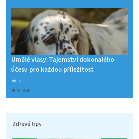
Umělé vlasy: Tajemství dokonalého
účesu pro každou příležitost
zdraví
18. 03. 2026
Zdravé tipy