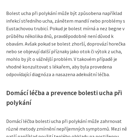
Bolest ucha při polykání může být způsobena například
infekcí středního ucha, zánětem mandlí nebo problémy s
Eustachovou trubicí. Pokud je bolest mírná a nez begne v
průběhu několika dnů, pravděpodobně není důvod k
obavám. Avšak pokud se bolest zhorší, doprovází horečka
nebo se objevují další příznaky jako otok či výtok z ucha,
mohlo by jít o vážnější problém. V takovém případě je
vhodné konzultovat s lékařem, aby byla provedena
odpovídající diagnóza a nasazena adekvátní léčba.
Domácí léčba a prevence bolesti ucha při
polykání
Domácí léčba bolesti ucha při polykání může zahrnovat
různé metody zmírnění nepříjemných symptomů. Mezi ně
patří například použití teplého obkladu na postiženou