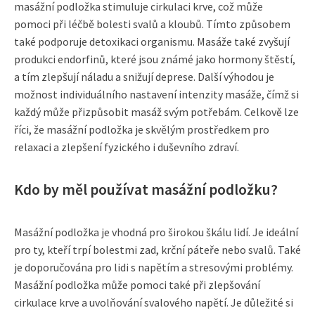
masážní podložka stimuluje cirkulaci krve, což může
pomoci při léčbě bolesti svalů a kloubů. Tímto způsobem
také podporuje detoxikaci organismu. Masáže také zvyšují
produkci endorfinů, které jsou známé jako hormony štěstí,
a tím zlepšují náladu a snižují deprese. Další výhodou je
možnost individuálního nastavení intenzity masáže, čímž si
každý může přizpůsobit masáž svým potřebám. Celkově lze
říci, že masážní podložka je skvělým prostředkem pro
relaxaci a zlepšení fyzického i duševního zdraví.
Kdo by měl používat masážní podložku?
Masážní podložka je vhodná pro širokou škálu lidí. Je ideální
pro ty, kteří trpí bolestmi zad, krční páteře nebo svalů. Také
je doporučována pro lidi s napětím a stresovými problémy.
Masážní podložka může pomoci také při zlepšování
cirkulace krve a uvolňování svalového napětí. Je důležité si