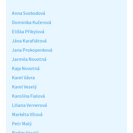
Anna Svobodová
Dominika Kučerová
Eliška Přibylová
Jána Karafiátová
Jana Prokopenková
Jarmila Novotná
Kaja Novotná
Karel Vávra
Karel Veselý
Karolína Fialová
Liliana Vernerová
Markéta Vítová
Petr Malý
Radim Veselý