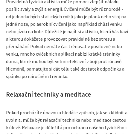
Pravidelná fyzická aktivita může pomoci zlepšit náladu,
posílit svaly a zvýšit energii. Cvičení může být různorodé -
od jednoduchých statických cviků jako je plank nebo stoj na
jedné noze, po aerobní cvičení jako například chůzi venku
nebo jízdu na kole. Důležité je najít si aktivitu, která Vás baví
a kterou dokážete provozovat pravidelně bez stresu a
přemáhání. Pokud nemáte čas trénovat v posilovně nebo
venku, mnoho cvičebních aplikací nabízí krátké tréninky
doma, které mohou být velmi efektivní v boji proti únavě.
Nicméně, pamatujte si dát tělu také dostatek odpočinku a
spánku po náročném tréninku.
Relaxační techniky a meditace
Pokud procházíte únavou a hledáte způsob, jak se zklidnit a
uvolnit, může být relaxační technika nebo meditace cestou
k úlevě. Relaxace je důležitá pro ochranu našeho fyzického i