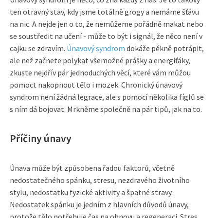
ten otravný stav, kdy jsme totálně grogy a nemáme šťávu
na nic. A nejde jen o to, že nemůžeme pořádně makat nebo
se soustředit na učení - může to být i signál, že něco není v
cajku se zdravím.
Únavový syndrom
dokáže pěkně potrápit,
ale než začnete polykat všemožné prášky a energiťáky,
zkuste nejdřív pár jednoduchých věcí, které vám můžou
pomoct nakopnout tělo i mozek. Chronický únavový
syndrom není žádná legrace, ale s pomocí několika fíglů se
s ním dá bojovat. Mrkněme společně na pár tipů, jak na to.
Příčiny únavy
Únava může být způsobena řadou faktorů, včetně
nedostatečného spánku, stresu, nezdravého životního
stylu, nedostatku fyzické aktivity a špatné stravy.
Nedostatek spánku je jedním z hlavních důvodů únavy,
protože tělo potřebuje čas na obnovu a regeneraci. Stres