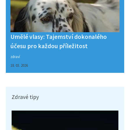
Umělé vlasy: Tajemství dokonalého
účesu pro každou příležitost
zdraví
18. 03. 2026
Zdravé tipy