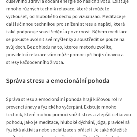
duševního zdraví a dodání energie do našich životů. Existuje
mnoho různých technik relaxace, které si můžete
vyzkoušet, od hlubokého dechu po vizualizaci. Meditace je
další účinnou technikou pro snížení stresu a napětí, která
také podporuje soustředění a pozornost. Během meditace
se pokuste uvolnit své myšlenky a soustředit se pouze na
svůj dech. Bez ohledu na to, kterou metodu zvolíte,
pravidelná relaxace vám může pomoci při boji s únavou a
stresy každodenního života.
Správa stresu a emocionální pohoda
Správa stresu a emocionální pohoda hrají klíčovou roli v
prevenci únavy a fyzického vyčerpání. Existuje mnoho
technik, které mohou pomoci snížit stres a zlepšit celkovou
pohodu, jako je meditace, hluboké dýchání, jóga, pravidelná
fyzická aktivita nebo socializace s přáteli. Je také důležité