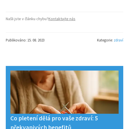
Našli jste v článku chybu?
Kontaktujte nás
Publikováno: 15. 08. 2023
Kategorie:
zdraví
Co pletení dělá pro vaše zdraví: 5
překvapivých benefitů