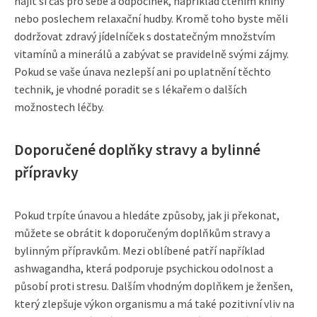
najít si čas pro sebe a odpočinek, například čtením knihy
nebo poslechem relaxační hudby. Kromě toho byste měli
dodržovat zdravý jídelníček s dostatečným množstvím
vitamínů a minerálů a zabývat se pravidelně svými zájmy.
Pokud se vaše únava nezlepší ani po uplatnění těchto
technik, je vhodné poradit se s lékařem o dalších
možnostech léčby.
Doporučené doplňky stravy a bylinné
přípravky
Pokud trpíte únavou a hledáte způsoby, jak ji překonat,
můžete se obrátit k doporučeným doplňkům stravy a
bylinným přípravkům. Mezi oblíbené patří například
ashwagandha, která podporuje psychickou odolnost a
působí proti stresu. Dalším vhodným doplňkem je ženšen,
který zlepšuje výkon organismu a má také pozitivní vliv na