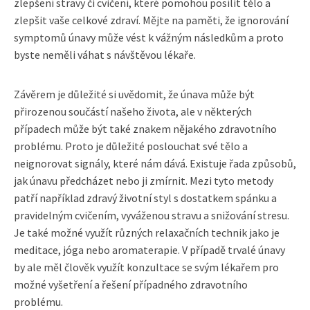
zlepšení stravy či cvičení, které pomohou posílit tělo a
zlepšit vaše celkové zdraví. Mějte na paměti, že ignorování
symptomů únavy může vést k vážným následkům a proto
byste neměli váhat s návštěvou lékaře.
Závěrem je důležité si uvědomit, že únava může být
přirozenou součástí našeho života, ale v některých
případech může být také znakem nějakého zdravotního
problému. Proto je důležité poslouchat své tělo a
neignorovat signály, které nám dává. Existuje řada způsobů,
jak únavu předcházet nebo ji zmírnit. Mezi tyto metody
patří například zdravý životní styl s dostatkem spánku a
pravidelným cvičením, vyváženou stravu a snižování stresu.
Je také možné využít různých relaxačních technik jako je
meditace, jóga nebo aromaterapie. V případě trvalé únavy
by ale měl člověk využít konzultace se svým lékařem pro
možné vyšetření a řešení případného zdravotního
problému.