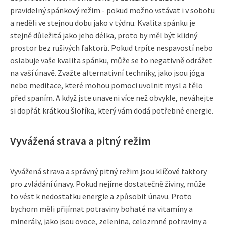
pravidelný spánkový režim - pokud možno vstávat i v sobotu
a neděli ve stejnou dobu jako v týdnu. Kvalita spánku je
stejně důležitá jako jeho délka, proto by měl být klidný
prostor bez rušivých faktorů. Pokud trpíte nespavostí nebo
oslabuje vaše kvalita spánku, může se to negativně odrážet
na vaší únavě. Zvažte alternativní techniky, jako jsou jóga
nebo meditace, které mohou pomoci uvolnit mysl a tělo
před spaním. A když jste unaveni více než obvykle, neváhejte
si dopřát krátkou šlofíka, který vám dodá potřebné energie.
Vyvážená strava a pitný režim
Vyvážená strava a správný pitný režim jsou klíčové faktory
pro zvládání únavy. Pokud nejíme dostatečně živiny, může
to vést k nedostatku energie a způsobit únavu. Proto
bychom měli přijímat potraviny bohaté na vitamíny a
minerály, jako jsou ovoce, zelenina, celozrnné potraviny a