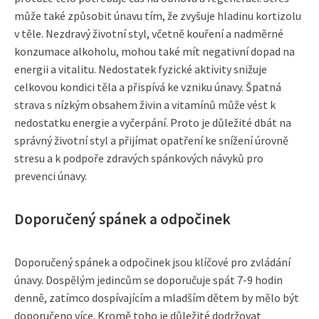
může také způsobit únavu tím, že zvyšuje hladinu kortizolu
v těle. Nezdravý životní styl, včetně kouření a nadměrné
konzumace alkoholu, mohou také mít negativní dopad na
energii a vitalitu. Nedostatek fyzické aktivity snižuje
celkovou kondici těla a přispívá ke vzniku únavy. Špatná
strava s nízkým obsahem živin a vitamínů může vést k
nedostatku energie a vyčerpání. Proto je důležité dbát na
správný životní styl a přijímat opatření ke snížení úrovně
stresu a k podpoře zdravých spánkových návyků pro
prevenci únavy.
Doporučený spánek a odpočinek
Doporučený spánek a odpočinek jsou klíčové pro zvládání
únavy. Dospělým jedincům se doporučuje spát 7-9 hodin
denně, zatímco dospívajícím a mladším dětem by mělo být
doporučeno více. Kromě toho je důležité dodržovat