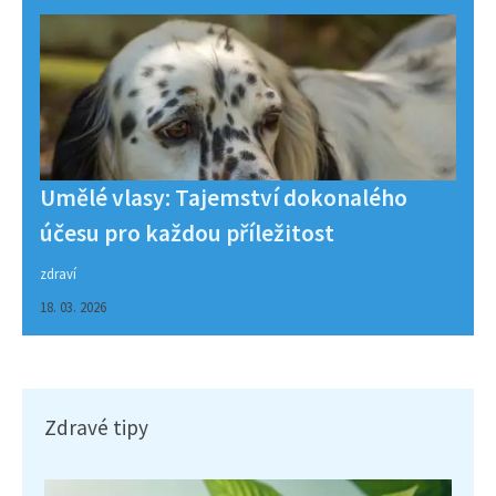
Umělé vlasy: Tajemství dokonalého
účesu pro každou příležitost
zdraví
18. 03. 2026
Zdravé tipy