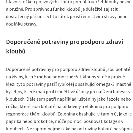
hlavní složkou pojivových tkání a pomáhá udržet klouby pevné
a pružné. Pro správnou funkci kloubů je důležité zajistit
dostatečný přísun těchto látek prostřednictvím stravy nebo
doplňků stravy.
Doporučené potraviny pro podporu zdraví
kloubů
Doporučené potraviny pro podporu zdraví kloubů jsou bohaté
na živiny, které mohou pomoci udržet klouby silné a pružné.
Mezi tyto potraviny patří rybí olej obsahující omega-3 mastné
kyseliny, které mají protizánětlivé účinky pro snížení bolesti v
kloubech. Dále sem patří například luštěniny jako fazole nebo
čočka, které jsou bohaté na bílkoviny a vlákninu pro podporu
regenerace tkání kloubů. Zelenina obsahující vitamín C, jako je
paprika nebo brokolice, může pomoci posilovat kolagen v
kloubech. Nezapomínejme také na potraviny bohaté na vápník