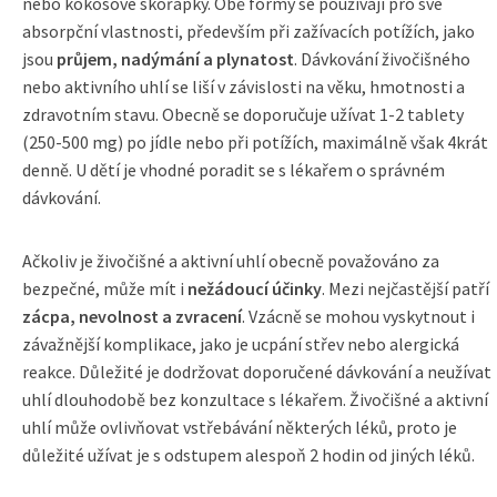
nebo kokosové skořápky. Obě formy se používají pro své
absorpční vlastnosti, především při zažívacích potížích, jako
jsou
průjem, nadýmání a plynatost
. Dávkování živočišného
nebo aktivního uhlí se liší v závislosti na věku, hmotnosti a
zdravotním stavu. Obecně se doporučuje užívat 1-2 tablety
(250-500 mg) po jídle nebo při potížích, maximálně však 4krát
denně. U dětí je vhodné poradit se s lékařem o správném
dávkování.
Ačkoliv je živočišné a aktivní uhlí obecně považováno za
bezpečné, může mít i
nežádoucí účinky
. Mezi nejčastější patří
zácpa, nevolnost a zvracení
. Vzácně se mohou vyskytnout i
závažnější komplikace, jako je ucpání střev nebo alergická
reakce. Důležité je dodržovat doporučené dávkování a neužívat
uhlí dlouhodobě bez konzultace s lékařem. Živočišné a aktivní
uhlí může ovlivňovat vstřebávání některých léků, proto je
důležité užívat je s odstupem alespoň 2 hodin od jiných léků.