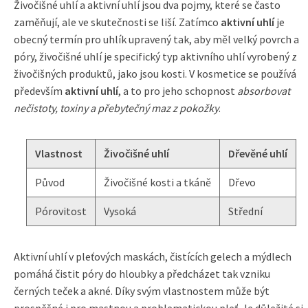
Živočišné uhlí a aktivní uhlí jsou dva pojmy, které se často
zaměňují, ale ve skutečnosti se liší. Zatímco
aktivní uhlí
je
obecný termín pro uhlík upravený tak, aby měl velký povrch a
póry, živočišné uhlí je specifický typ aktivního uhlí vyrobený z
živočišných produktů, jako jsou kosti. V kosmetice se používá
především
aktivní uhlí
, a to pro jeho schopnost
absorbovat
nečistoty, toxiny a přebytečný maz z pokožky
.
Vlastnost
Živočišné uhlí
Dřevěné uhlí
Původ
Živočišné kosti a tkáně
Dřevo
Pórovitost
Vysoká
Střední
Aktivní uhlí v pleťových maskách, čistících gelech a mýdlech
pomáhá čistit póry do hloubky a předcházet tak vzniku
černých teček a akné. Díky svým vlastnostem může být