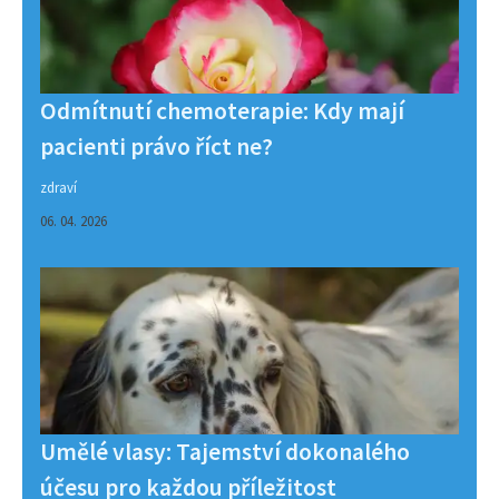
Odmítnutí chemoterapie: Kdy mají
pacienti právo říct ne?
zdraví
06. 04. 2026
Umělé vlasy: Tajemství dokonalého
účesu pro každou příležitost