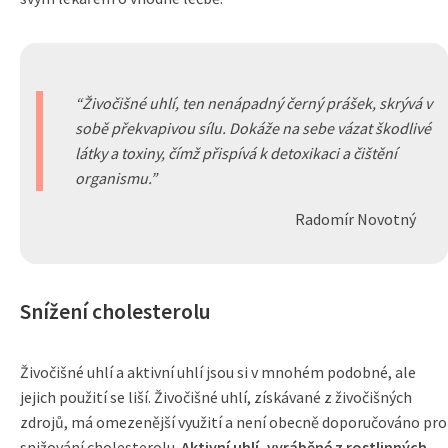
Živočišné uhlí, ten nenápadný černý prášek, skrývá v
sobě překvapivou sílu. Dokáže na sebe vázat škodlivé
látky a toxiny, čímž přispívá k detoxikaci a čištění
organismu.
Radomír Novotný
Snížení cholesterolu
Živočišné uhlí a aktivní uhlí jsou si v mnohém podobné, ale
jejich použití se liší. Živočišné uhlí, získávané z živočišných
zdrojů, má omezenější využití a není obecně doporučováno pro
snižování cholesterolu.
Aktivní uhlí, vyráběné z rostlinných