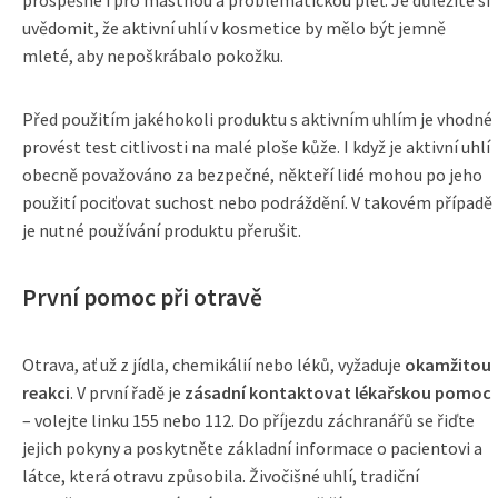
prospěšné i pro mastnou a problematickou pleť. Je důležité si
uvědomit, že aktivní uhlí v kosmetice by mělo být jemně
mleté, aby nepoškrábalo pokožku.
Před použitím jakéhokoli produktu s aktivním uhlím je vhodné
provést test citlivosti na malé ploše kůže. I když je aktivní uhlí
obecně považováno za bezpečné, někteří lidé mohou po jeho
použití pociťovat suchost nebo podráždění. V takovém případě
je nutné používání produktu přerušit.
První pomoc při otravě
Otrava, ať už z jídla, chemikálií nebo léků, vyžaduje
okamžitou
reakci
. V první řadě je
zásadní kontaktovat lékařskou pomoc
– volejte linku 155 nebo 112. Do příjezdu záchranářů se řiďte
jejich pokyny a poskytněte základní informace o pacientovi a
látce, která otravu způsobila. Živočišné uhlí, tradiční