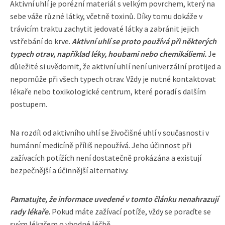
Aktivní uhlí je porézní materiál s velkým povrchem, který na
sebe váže různé látky, včetně toxinů. Díky tomu dokáže v
trávicím traktu zachytit jedovaté látky a zabránit jejich
vstřebání do krve.
Aktivní uhlí se proto používá při některých
typech otrav, například léky, houbami nebo chemikáliemi.
Je
důležité si uvědomit, že aktivní uhlí není univerzální protijed a
nepomůže při všech typech otrav. Vždy je nutné kontaktovat
lékaře nebo toxikologické centrum, které poradí s dalším
postupem.
Na rozdíl od aktivního uhlí se živočišné uhlí v současnosti v
humánní medicíně příliš nepoužívá. Jeho účinnost při
zažívacích potížích není dostatečně prokázána a existují
bezpečnější a účinnější alternativy.
Pamatujte, že informace uvedené v tomto článku nenahrazují
rady lékaře.
Pokud máte zažívací potíže, vždy se poraďte se
svým lékařem o vhodné léčbě.