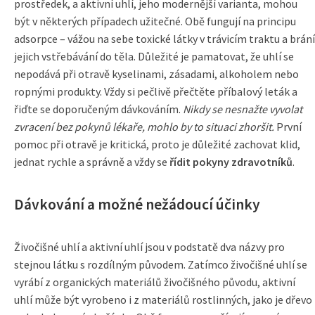
prostředek, a aktivní uhlí, jeho modernější varianta, mohou
být v některých případech užitečné. Obě fungují na principu
adsorpce – vážou na sebe toxické látky v trávicím traktu a brání
jejich vstřebávání do těla. Důležité je pamatovat, že uhlí se
nepodává při otravě kyselinami, zásadami, alkoholem nebo
ropnými produkty. Vždy si pečlivě přečtěte příbalový leták a
řiďte se doporučeným dávkováním.
Nikdy se nesnažte vyvolat
zvracení bez pokynů lékaře, mohlo by to situaci zhoršit.
První
pomoc při otravě je kritická, proto je důležité zachovat klid,
jednat rychle a správně a vždy se
řídit pokyny zdravotníků
.
Dávkování a možné nežádoucí účinky
Živočišné uhlí a aktivní uhlí jsou v podstatě dva názvy pro
stejnou látku s rozdílným původem. Zatímco živočišné uhlí se
vyrábí z organických materiálů živočišného původu, aktivní
uhlí může být vyrobeno i z materiálů rostlinných, jako je dřevo