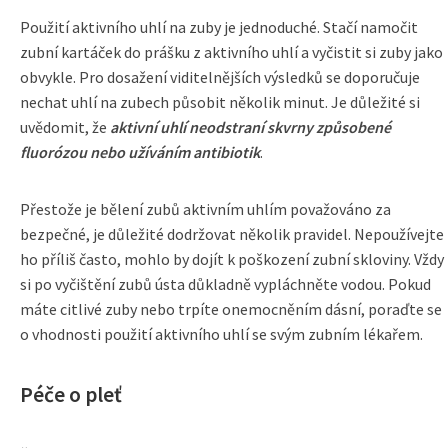
Použití aktivního uhlí na zuby je jednoduché. Stačí namočit
zubní kartáček do prášku z aktivního uhlí a vyčistit si zuby jako
obvykle. Pro dosažení viditelnějších výsledků se doporučuje
nechat uhlí na zubech působit několik minut. Je důležité si
uvědomit, že
aktivní uhlí neodstraní skvrny způsobené
fluorózou nebo užíváním antibiotik
.
Přestože je bělení zubů aktivním uhlím považováno za
bezpečné, je důležité dodržovat několik pravidel. Nepoužívejte
ho příliš často, mohlo by dojít k poškození zubní skloviny. Vždy
si po vyčištění zubů ústa důkladně vypláchněte vodou. Pokud
máte citlivé zuby nebo trpíte onemocněním dásní, poraďte se
o vhodnosti použití aktivního uhlí se svým zubním lékařem.
Péče o pleť