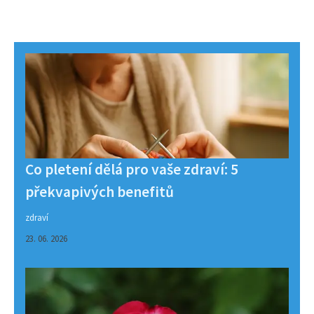
Co pletení dělá pro vaše zdraví: 5
překvapivých benefitů
zdraví
23. 06. 2026