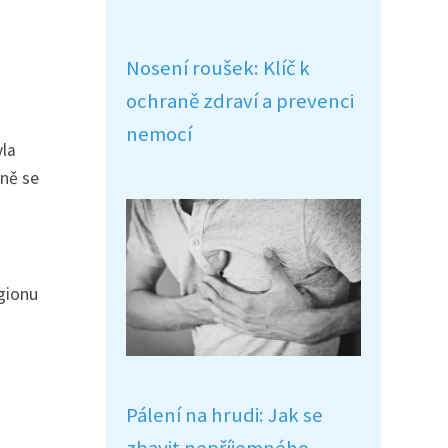
Nosení roušek: Klíč k
ochraně zdraví a prevenci
nemocí
yla
pně se
egionu
Pálení na hrudi: Jak se