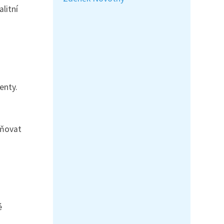
litní
enty.
tňovat
é