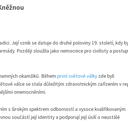
 Kněžnou
i. Její vznik se datuje do druhé poloviny 19. století, kdy b
rmády. Později sloužila jako nemocnice pro civilisty a postu
ýznamných okamžiků. Během
první světové války
zde byli
světové válce se stala důležitým zdravotnickým zařízením v r
znějšími onemocněními.
ím s širokým spektrem odborností a vysoce kvalifikovaným
nou součástí její identity a podporují její úsilí o neustálé