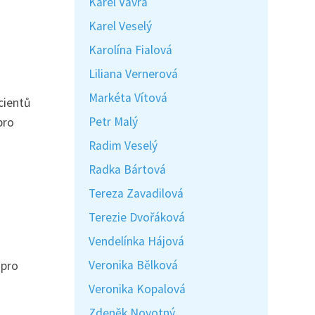
Karel Vávra
Karel Veselý
Karolína Fialová
Liliana Vernerová
Markéta Vítová
cientů
Petr Malý
pro
Radim Veselý
Radka Bártová
Tereza Zavadilová
Terezie Dvořáková
Vendelínka Hájová
Veronika Bělková
 pro
Veronika Kopalová
Zdeněk Novotný