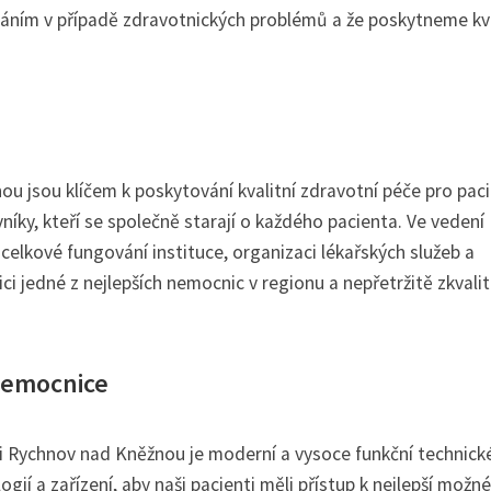
áním v případě zdravotnických problémů a že poskytneme kva
 jsou klíčem k poskytování kvalitní zdravotní péče pro paci
níky, kteří se společně starají o každého pacienta. Ve vedení
lkové fungování instituce, organizaci lékařských služeb a
ici jedné z nejlepších nemocnic v regionu a nepřetržitě zkvali
nemocnice
ci Rychnov nad Kněžnou je moderní a vysoce funkční technick
gií a zařízení, aby naši pacienti měli přístup k nejlepší možné