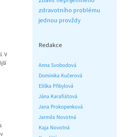
zbavit nepříjemného
zdravotního problému
jednou provždy
Redakce
í. V
jší
Anna Svobodová
Dominika Kučerová
Eliška Přibylová
Jána Karafiátová
Jana Prokopenková
Jarmila Novotná
s
Kaja Novotná
 v