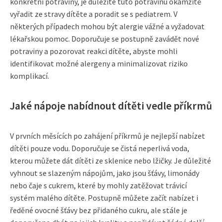
konkrétní potraviny, je důležité tuto potravinu okamžitě
vyřadit ze stravy dítěte a poradit se s pediatrem. V
některých případech mohou být alergie vážné a vyžadovat
lékařskou pomoc. Doporučuje se postupně zavádět nové
potraviny a pozorovat reakci dítěte, abyste mohli
identifikovat možné alergeny a minimalizovat riziko
komplikací.
Jaké nápoje nabídnout dítěti vedle příkrmů
V prvních měsících po zahájení příkrmů je nejlepší nabízet
dítěti pouze vodu. Doporučuje se čistá neperlivá voda,
kterou můžete dát dítěti ze sklenice nebo lžičky. Je důležité
vyhnout se slazeným nápojům, jako jsou šťávy, limonády
nebo čaje s cukrem, které by mohly zatěžovat trávicí
systém malého dítěte. Postupně můžete začít nabízet i
ředěné ovocné šťávy bez přidaného cukru, ale stále je