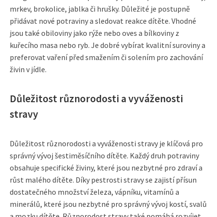
mrkev, brokolice, jablka či hrušky. Důležité je postupně
přidávat nové potraviny a sledovat reakce dítěte. Vhodné
jsou také obiloviny jako rýže nebo oves a bílkoviny z
kuřecího masa nebo ryb. Je dobré vybírat kvalitní suroviny a
preferovat vaření před smažením či solením pro zachování
živin v jídle.
Důležitost různorodosti a vyváženosti
stravy
Důležitost různorodosti a vyváženosti stravy je klíčová pro
správný vývoj šestiměsíčního dítěte. Každý druh potraviny
obsahuje specifické živiny, které jsou nezbytné pro zdraví a
růst malého dítěte. Díky pestrosti stravy se zajistí přísun
dostatečného množství železa, vápníku, vitamínů a
minerálů, které jsou nezbytné pro správný vývoj kostí, svalů
a mozku dítěte. Různorodost stravy také pomáhá rozvíjet