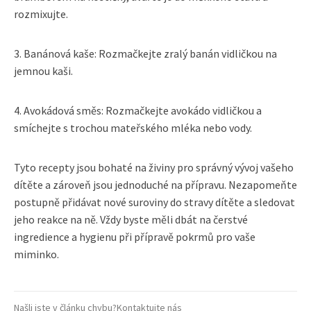
rozmixujte.
3. Banánová kaše: Rozmačkejte zralý banán vidličkou na
jemnou kaši.
4. Avokádová směs: Rozmačkejte avokádo vidličkou a
smíchejte s trochou mateřského mléka nebo vody.
Tyto recepty jsou bohaté na živiny pro správný vývoj vašeho
dítěte a zároveň jsou jednoduché na přípravu. Nezapomeňte
postupně přidávat nové suroviny do stravy dítěte a sledovat
jeho reakce na ně. Vždy byste měli dbát na čerstvé
ingredience a hygienu při přípravě pokrmů pro vaše
miminko.
Našli jste v článku chybu?
Kontaktujte nás