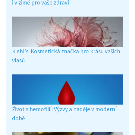
i v zimě pro vaše zdraví
Kiehl's: Kosmetická značka pro krásu vašich
vlasů
Život s hemofilií: Výzvy a naděje v moderní
době