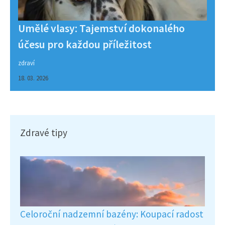
Umělé vlasy: Tajemství dokonalého
účesu pro každou příležitost
zdraví
18. 03. 2026
Zdravé tipy
Celoroční nadzemní bazény: Koupací radost