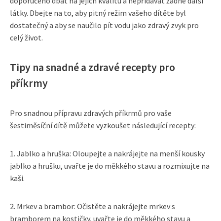
doporučeno dbát na jejich kvalitu a nepřidávat žádné další
látky. Dbejte na to, aby pitný režim vašeho dítěte byl
dostatečný a aby se naučilo pít vodu jako zdravý zvyk pro
celý život.
Tipy na snadné a zdravé recepty pro
příkrmy
Pro snadnou přípravu zdravých příkrmů pro vaše
šestiměsíční dítě můžete vyzkoušet následující recepty:
1. Jablko a hruška: Oloupejte a nakrájejte na menší kousky
jablko a hrušku, uvařte je do měkkého stavu a rozmixujte na
kaši.
2. Mrkev a brambor: Očistěte a nakrájejte mrkev s
bramborem na kostičky, uvařte je do měkkého stavu a