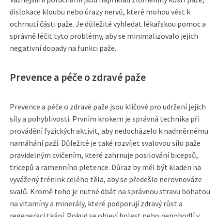
dislokace kloubu nebo úrazy nervů, které mohou vést k
ochrnutí části paže. Je důležité vyhledat lékařskou pomoc a
správně léčit tyto problémy, aby se minimalizovalo jejich
negativní dopady na funkci paže.
Prevence a péče o zdravé paže
Prevence a péče o zdravé paže jsou klíčové pro udržení jejich
síly a pohyblivosti. Prvním krokem je správná technika při
provádění fyzických aktivit, aby nedocházelo k nadměrnému
namáhání paží. Důležité je také rozvíjet svalovou sílu paže
pravidelným cvičením, které zahrnuje posilování bicepsů,
tricepů a ramenního pletence. Důraz by měl být kladen na
vyvážený trénink celého těla, aby se předešlo nerovnováze
svalů. Kromě toho je nutné dbát na správnou stravu bohatou
na vitamíny a minerály, které podporují zdravý růst a
regeneraci tkání. Pokud se objeví bolest nebo nepohodlí v