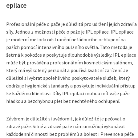
epilace
Profesionální péče o paže je důležitá pro udržení jejich zdraví a
síly. Jednou z možností péče o paže je IPL epilace. IPL epilace
je moderní metoda odstranění nežádoucího ochlupení na
pažích pomocí intenzivního pulzního světla. Tato metoda je
šetrná k pokožce a poskytuje dlouhodobé výsledky. IPL epilace
může být prováděna profesionálním kosmetickým salónem,
který má vyškolený personál a používá kvalitní zařízení. Je
důležité si vybrat spolehlivého poskytovatele služeb, který
dodržuje hygienické standardy a poskytuje individuální přístup
ke každému klientovi. Díky IPL epilaci mohou mít vaše paže
hladkou a bezchybnou pleť bez nechtěného ochlupení.
Závěrem je důležité si uvědomit, jak důležité je pečovat o
zdravé paže. Silné a zdravé paže nám umožňují vykonávat
každodenní činnosti bez problémů a bolesti. Prevence a péče