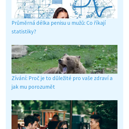
Průměrná délka penisu u mužů: Co říkají
statistiky?
Zívání: Proč je to důležité pro vaše zdraví a
jak mu porozumět