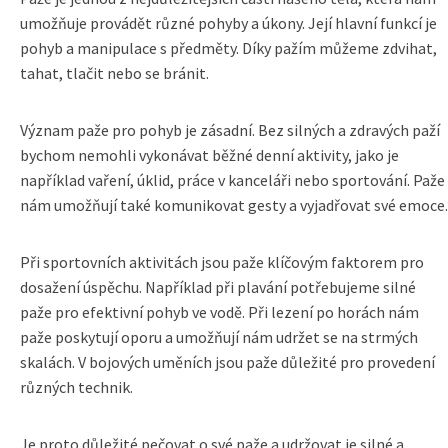
umožňuje provádět různé pohyby a úkony. Její hlavní funkcí je
pohyb a manipulace s předměty. Díky pažím můžeme zdvihat,
tahat, tlačit nebo se bránit.
Význam paže pro pohyb je zásadní. Bez silných a zdravých paží
bychom nemohli vykonávat běžné denní aktivity, jako je
například vaření, úklid, práce v kanceláři nebo sportování. Paže
nám umožňují také komunikovat gesty a vyjadřovat své emoce.
Při sportovních aktivitách jsou paže klíčovým faktorem pro
dosažení úspěchu. Například při plavání potřebujeme silné
paže pro efektivní pohyb ve vodě. Při lezení po horách nám
paže poskytují oporu a umožňují nám udržet se na strmých
skalách. V bojových uměních jsou paže důležité pro provedení
různých technik.
Je proto důležité pečovat o své paže a udržovat je silné a