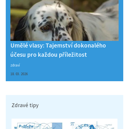
Umělé vlasy: Tajemství dokonalého
účesu pro každou příležitost
zdraví
18. 03. 2026
Zdravé tipy