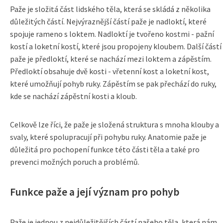
Paže je složitá část lidského těla, která se skládá z několika
důležitých částí. Nejvýraznější částí paže je nadloktí, které
spojuje rameno s loktem. Nadloktí je tvořeno kostmi - pažní
kostí a loketní kostí, které jsou propojeny kloubem. Další částí
paže je předloktí, které se nachází mezi loktem a zápěstím.
Předloktí obsahuje dvě kosti - vřetenní kost a loketní kost,
které umožňují pohyb ruky. Zápěstím se pak přechází do ruky,
kde se nachází zápěstní kosti a kloub.
Celkově lze říci, že paže je složená struktura s mnoha klouby a
svaly, které spolupracují při pohybu ruky. Anatomie paže je
důležitá pro pochopení funkce této části těla a také pro
prevenci možných poruch a problémů.
Funkce paže a její význam pro pohyb
Paže je jednou z nejdůležitějších částí našeho těla, která nám