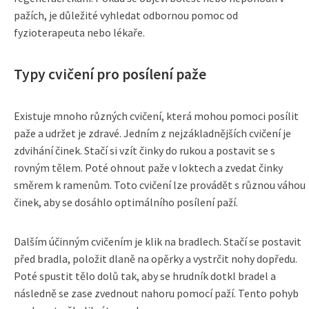
pažích, je důležité vyhledat odbornou pomoc od
fyzioterapeuta nebo lékaře.
Typy cvičení pro posílení paže
Existuje mnoho různých cvičení, která mohou pomoci posílit
paže a udržet je zdravé. Jedním z nejzákladnějších cvičení je
zdvihání činek. Stačí si vzít činky do rukou a postavit se s
rovným tělem. Poté ohnout paže v loktech a zvedat činky
směrem k ramenům. Toto cvičení lze provádět s různou váhou
činek, aby se dosáhlo optimálního posílení paží.
Dalším účinným cvičením je klik na bradlech. Stačí se postavit
před bradla, položit dlaně na opěrky a vystrčit nohy dopředu.
Poté spustit tělo dolů tak, aby se hrudník dotkl bradel a
následně se zase zvednout nahoru pomocí paží. Tento pohyb