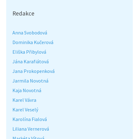
Redakce
Anna Svobodová
Dominika Kučerová
Eliška Přibylová
Jána Karafiátová
Jana Prokopenková
Jarmila Novotná
Kaja Novotná
Karel Vávra
Karel Veselý
Karolína Fialová
Liliana Vernerová
Markéta Vítová