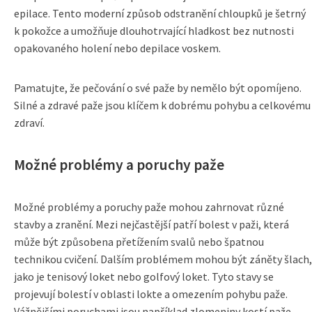
epilace. Tento moderní způsob odstranění chloupků je šetrný
k pokožce a umožňuje dlouhotrvající hladkost bez nutnosti
opakovaného holení nebo depilace voskem.
Pamatujte, že pečování o své paže by nemělo být opomíjeno.
Silné a zdravé paže jsou klíčem k dobrému pohybu a celkovému
zdraví.
Možné problémy a poruchy paže
Možné problémy a poruchy paže mohou zahrnovat různé
stavby a zranění. Mezi nejčastější patří bolest v paži, která
může být způsobena přetížením svalů nebo špatnou
technikou cvičení. Dalším problémem mohou být záněty šlach,
jako je tenisový loket nebo golfový loket. Tyto stavy se
projevují bolestí v oblasti lokte a omezením pohybu paže.
Vážnějšími poruchami jsou například zlomeniny kostí paže,