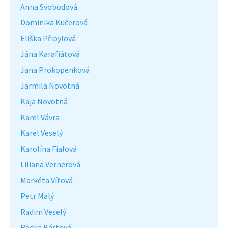
Anna Svobodová
Dominika Kučerová
Eliška Přibylová
Jána Karafiátová
Jana Prokopenková
Jarmila Novotná
Kaja Novotná
Karel Vávra
Karel Veselý
Karolína Fialová
Liliana Vernerová
Markéta Vítová
Petr Malý
Radim Veselý
Radka Bártová