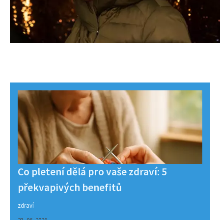
Co pletení dělá pro vaše zdraví: 5
překvapivých benefitů
zdraví
23. 06. 2026