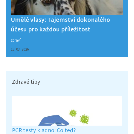
Umělé vlasy: Tajemství dokonalého
účesu pro každou příležitost
zdraví
18. 03. 2026
Zdravé tipy
PCR testy kladno: Co teď?