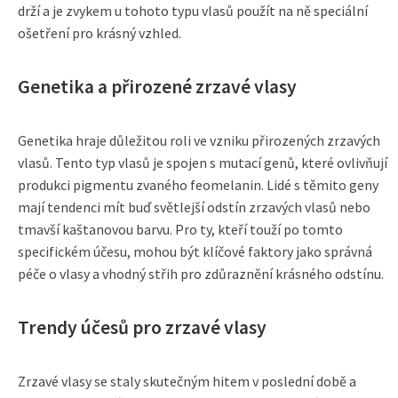
drží a je zvykem u tohoto typu vlasů použít na ně speciální
ošetření pro krásný vzhled.
Genetika a přirozené zrzavé vlasy
Genetika hraje důležitou roli ve vzniku přirozených zrzavých
vlasů. Tento typ vlasů je spojen s mutací genů, které ovlivňují
produkci pigmentu zvaného feomelanin. Lidé s těmito geny
mají tendenci mít buď světlejší odstín zrzavých vlasů nebo
tmavší kaštanovou barvu. Pro ty, kteří touží po tomto
specifickém účesu, mohou být klíčové faktory jako správná
péče o vlasy a vhodný střih pro zdůraznění krásného odstínu.
Trendy účesů pro zrzavé vlasy
Zrzavé vlasy se staly skutečným hitem v poslední době a