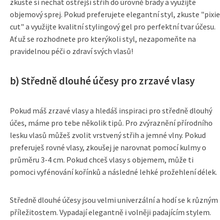
zkuste si nechat ostřejší střih do úrovně brady a využijte
objemový sprej. Pokud preferujete elegantní styl, zkuste "pixie
cut" a využijte kvalitní stylingový gel pro perfektní tvar účesu.
Ať už se rozhodnete pro kterýkoli styl, nezapomeňte na
pravidelnou péči o zdraví svých vlasů!
b) Středně dlouhé účesy pro zrzavé vlasy
Pokud máš zrzavé vlasy a hledáš inspiraci pro středně dlouhý
účes, máme pro tebe několik tipů. Pro zvýraznění přírodního
lesku vlasů můžeš zvolit vrstvený střih a jemné vlny. Pokud
preferuješ rovné vlasy, zkoušej je narovnat pomocí kulmy o
průměru 3-4 cm. Pokud chceš vlasy s objemem, může ti
pomoci vyfénování kořínků a následné lehké prožehlení délek.
Středně dlouhé účesy jsou velmi univerzální a hodí se k různým
příležitostem. Vypadají elegantně i volněji padajícím stylem.