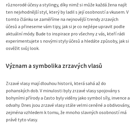
různorodé účesy a stylingy, díky nimž si může každá žena najít
ten nejvhodnější styl, který by ladil s její osobností a vkusem. V
tomto článku se zaměříme na nejnovější trendy zrzavých
účesů a přineseme vám tipy, jak si je co nejlépe upravit podle
aktuální módy. Bude to inspirace pro všechny z vás, kteří rádi
experimentujete s novými styly účesů a hledáte způsoby, jak si
osvěžit svůj look.
Význam a symbolika zrzavých vlasů
Zrzavé vlasy mají dlouhou historii, která sahá až do
pohanských dob. V minulosti byly zrzavé vlasy spojovány s
bohyními přírody a často byly viděny jako symbol síly, invence a
odvahy. Dnes jsou zrzavé vlasy stále velmi ceněné a obdivovány,
zejména vzhledem k tomu, že mnoho slavných osobností má
právě tyto vlasy.