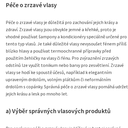
Péče o zrzavé vlasy
Péče o zrzavé vlasy je důležitá pro zachování jejich krásy a
zdraví. Zrzavé vlasy jsou obvykle jemné a křehké, proto je
vhodné používat šampony a kondicionéry speciálně určené pro
tento typ vlasů. Je také důležité vlasy nevysoušet fénem příliš
blízko hlavy a používat termoochranné přípravky před
použitím žehličky na vlasy či fénu. Pro zvýraznění zrzavých
odstínů lze využít tonikum nebo barvy pro zesvětlení. Zrzavé
vlasy se hodí ke spoustě účesů, například k elegantním
upraveným drdolům, volným plátkům či neformálním
drdolům s copánky. Správná péče o zrzavé vlasy pomáhá udržet
jejich krásu a lesk po mnoho let.
a) Výběr správných vlasových produktů