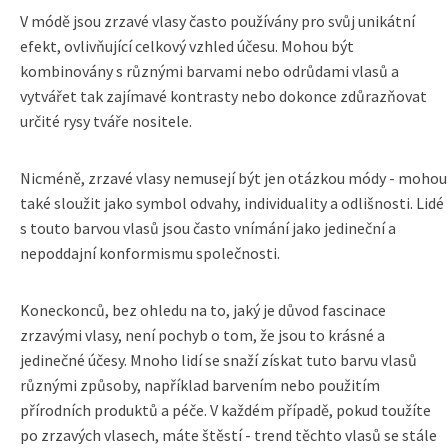
V módě jsou zrzavé vlasy často používány pro svůj unikátní
efekt, ovlivňující celkový vzhled účesu. Mohou být
kombinovány s různými barvami nebo odrůdami vlasů a
vytvářet tak zajímavé kontrasty nebo dokonce zdůrazňovat
určité rysy tváře nositele.
Nicméně, zrzavé vlasy nemusejí být jen otázkou módy - mohou
také sloužit jako symbol odvahy, individuality a odlišnosti. Lidé
s touto barvou vlasů jsou často vnímání jako jedineční a
nepoddajní konformismu společnosti.
Koneckonců, bez ohledu na to, jaký je důvod fascinace
zrzavými vlasy, není pochyb o tom, že jsou to krásné a
jedinečné účesy. Mnoho lidí se snaží získat tuto barvu vlasů
různými způsoby, například barvením nebo použitím
přírodních produktů a péče. V každém případě, pokud toužíte
po zrzavých vlasech, máte štěstí - trend těchto vlasů se stále