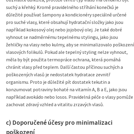
suchý a křehký. Kromě pravidelného stříhání konečků je
důležité používat šampony a kondicionéry speciálně určené
pro suché vlasy, které obsahují hydratační složky jako jsou
například kokosový olej nebo jojobový olej. Je také dobré
vyhnout se nadměrnému tepelnému stylingu, jako jsou
žehličky na vlasy nebo kulmy, aby se minimalizovalo poškození
vlasových folikulů. Pokud ale tepelný styling nelze vyhnout,
měla by být použita termopráce ochrana, která pomáhá
chránit vlasy před teplem. Další častou příčinou suchých a
poškozených vlasů je nedostatek hydratace zevnitř
organismu. Proto je důležité pít dostatek tekutin a
konzumovat potraviny bohaté na vitamín A, B a E, jako jsou
například avokádo nebo losos. Pravidelná péče o vlasy pomůže
zachovat zdravý vzhled a vitalitu zrzavých vlasů.
c) Doporučené účesy pro minimalizaci
poškození