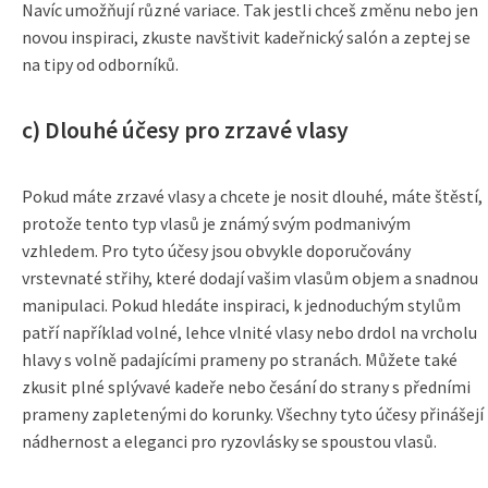
Navíc umožňují různé variace. Tak jestli chceš změnu nebo jen
novou inspiraci, zkuste navštivit kadeřnický salón a zeptej se
na tipy od odborníků.
c) Dlouhé účesy pro zrzavé vlasy
Pokud máte zrzavé vlasy a chcete je nosit dlouhé, máte štěstí,
protože tento typ vlasů je známý svým podmanivým
vzhledem. Pro tyto účesy jsou obvykle doporučovány
vrstevnaté střihy, které dodají vašim vlasům objem a snadnou
manipulaci. Pokud hledáte inspiraci, k jednoduchým stylům
patří například volné, lehce vlnité vlasy nebo drdol na vrcholu
hlavy s volně padajícími prameny po stranách. Můžete také
zkusit plné splývavé kadeře nebo česání do strany s předními
prameny zapletenými do korunky. Všechny tyto účesy přinášejí
nádhernost a eleganci pro ryzovlásky se spoustou vlasů.