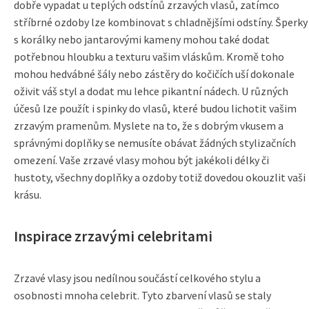
dobře vypadat u teplých odstínů zrzavých vlasů, zatímco
stříbrné ozdoby lze kombinovat s chladnějšími odstíny. Šperky
s korálky nebo jantarovými kameny mohou také dodat
potřebnou hloubku a texturu vašim vláskům. Kromě toho
mohou hedvábné šály nebo zástěry do kočičích uší dokonale
oživit váš styl a dodat mu lehce pikantní nádech. U různých
účesů lze použít i spinky do vlasů, které budou lichotit vašim
zrzavým pramenům. Myslete na to, že s dobrým vkusem a
správnými doplňky se nemusíte obávat žádných stylizačních
omezení. Vaše zrzavé vlasy mohou být jakékoli délky či
hustoty, všechny doplňky a ozdoby totiž dovedou okouzlit vaši
krásu.
Inspirace zrzavými celebritami
Zrzavé vlasy jsou nedílnou součástí celkového stylu a
osobnosti mnoha celebrit. Tyto zbarvení vlasů se staly