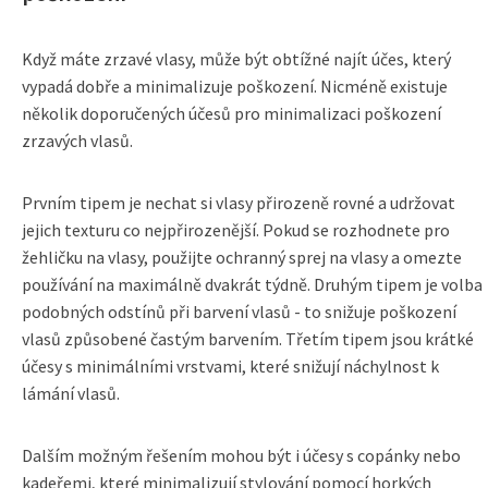
Když máte zrzavé vlasy, může být obtížné najít účes, který
vypadá dobře a minimalizuje poškození. Nicméně existuje
několik doporučených účesů pro minimalizaci poškození
zrzavých vlasů.
Prvním tipem je nechat si vlasy přirozeně rovné a udržovat
jejich texturu co nejpřirozenější. Pokud se rozhodnete pro
žehličku na vlasy, použijte ochranný sprej na vlasy a omezte
používání na maximálně dvakrát týdně. Druhým tipem je volba
podobných odstínů při barvení vlasů - to snižuje poškození
vlasů způsobené častým barvením. Třetím tipem jsou krátké
účesy s minimálními vrstvami, které snižují náchylnost k
lámání vlasů.
Dalším možným řešením mohou být i účesy s copánky nebo
kadeřemi, které minimalizují stylování pomocí horkých