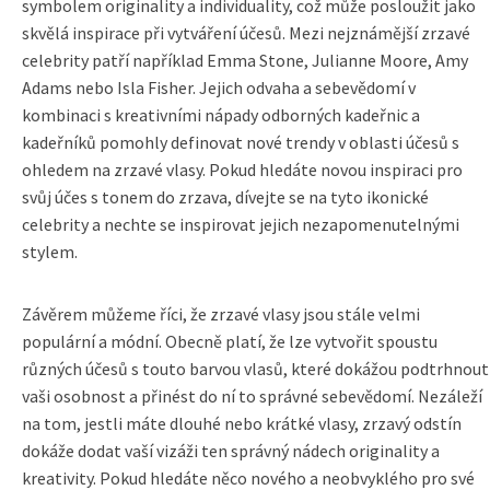
symbolem originality a individuality, což může posloužit jako
skvělá inspirace při vytváření účesů. Mezi nejznámější zrzavé
celebrity patří například Emma Stone, Julianne Moore, Amy
Adams nebo Isla Fisher. Jejich odvaha a sebevědomí v
kombinaci s kreativními nápady odborných kadeřnic a
kadeřníků pomohly definovat nové trendy v oblasti účesů s
ohledem na zrzavé vlasy. Pokud hledáte novou inspiraci pro
svůj účes s tonem do zrzava, dívejte se na tyto ikonické
celebrity a nechte se inspirovat jejich nezapomenutelnými
stylem.
Závěrem můžeme říci, že zrzavé vlasy jsou stále velmi
populární a módní. Obecně platí, že lze vytvořit spoustu
různých účesů s touto barvou vlasů, které dokážou podtrhnout
vaši osobnost a přinést do ní to správné sebevědomí. Nezáleží
na tom, jestli máte dlouhé nebo krátké vlasy, zrzavý odstín
dokáže dodat vaší vizáži ten správný nádech originality a
kreativity. Pokud hledáte něco nového a neobvyklého pro své