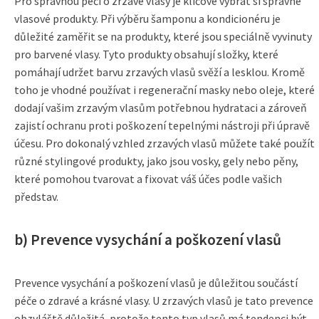
Pro správnou péči o zrzavé vlasy je klíčové vybrat si správné
vlasové produkty. Při výběru šamponu a kondicionéru je
důležité zaměřit se na produkty, které jsou speciálně vyvinuty
pro barvené vlasy. Tyto produkty obsahují složky, které
pomáhají udržet barvu zrzavých vlasů svěží a lesklou. Kromě
toho je vhodné používat i regenerační masky nebo oleje, které
dodají vašim zrzavým vlasům potřebnou hydrataci a zároveň
zajistí ochranu proti poškození tepelnými nástroji při úpravě
účesu. Pro dokonalý vzhled zrzavých vlasů můžete také použít
různé stylingové produkty, jako jsou vosky, gely nebo pěny,
které pomohou tvarovat a fixovat váš účes podle vašich
představ.
b) Prevence vysychání a poškození vlasů
Prevence vysychání a poškození vlasů je důležitou součástí
péče o zdravé a krásné vlasy. U zrzavých vlasů je tato prevence
obzvláště důležitá, protože tento typ vlasů má tendenci být