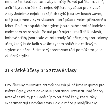
mnoho žen touží po tom, aby je měly. Pokud patříte mezi ně,
určitě byste chtěli znát nejnovější trendy účesů pro zrzavé
vlasy. Jedním z nejoblíbenějších stylů jsou tzv. beach waves,
což jsou jemné vlny ve vlasech, které působí velmi přirozeně a
lehce. Dalším populárním stylem jsou dlouhé a volné kadeře s
nádechem retro stylu. Pokud preferujete kratší délku vlasů,
bobové střihy jsou stále velmi trendy. Důležité je vybrat takový
účes, který bude ladit s vaším typem obličeje a celkovým
stylem oblečení. S tímto výborem vám rádi pomůžeme jako
zkušený stylisti.
a) Krátké účesy pro zrzavé vlasy
Pro všechny milovnice zrzavých vlasů přinášíme inspiraci pro
krátké účesy, které dokonale podtrhnou intenzitu vaší barvy.
Krátké sestřihy jsou ideální pro odvážné ženy, které rády
experimentují s novými styly. Pokud máte jemnější vlasy,