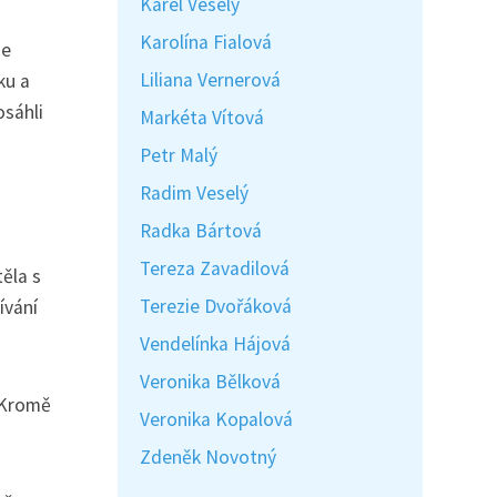
Karel Veselý
Karolína Fialová
se
Liliana Vernerová
ku a
osáhli
Markéta Vítová
Petr Malý
Radim Veselý
Radka Bártová
Tereza Zavadilová
těla s
Terezie Dvořáková
ívání
Vendelínka Hájová
Veronika Bělková
. Kromě
Veronika Kopalová
Zdeněk Novotný