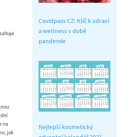
Covidpass CZ: Klíč k zdraví
a wellness v době
bsahuje
pandemie
tnou
odní
e na
Nejlepší kosmetický
ho, jak