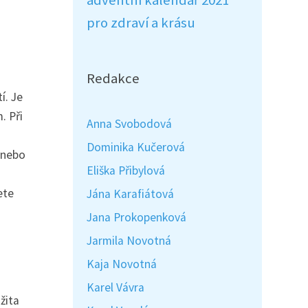
adventní kalendář 2021
pro zdraví a krásu
Redakce
í. Je
. Při
Anna Svobodová
Dominika Kučerová
 nebo
Eliška Přibylová
ete
Jána Karafiátová
Jana Prokopenková
Jarmila Novotná
Kaja Novotná
Karel Vávra
žita