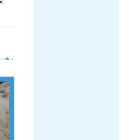
bě
ie:
zdraví