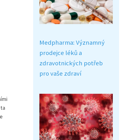
Medpharma: Významný
prodejce léků a
zdravotnických potřeb
pro vaše zdraví
ními
ita
le