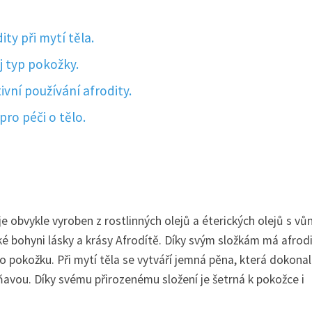
ty při mytí těla.
j typ pokožky.
ivní používání afrodity.
pro péči o tělo.
je obvykle vyroben z rostlinných olejů a éterických olejů s vů
ké bohyni lásky a krásy Afrodítě. Díky svým složkám má afrod
ro pokožku. Při mytí těla se vytváří jemná pěna, která dokona
avou. Díky svému přirozenému složení je šetrná k pokožce i