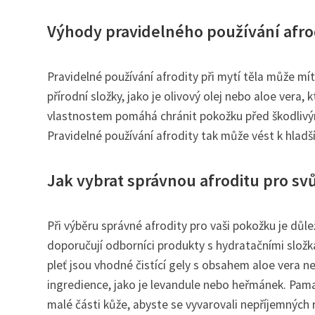
Výhody pravidelného používání afrodi
Pravidelné používání afrodity při mytí těla může m
přírodní složky, jako je olivový olej nebo aloe vera,
vlastnostem pomáhá chránit pokožku před škodlivým
Pravidelné používání afrodity tak může vést k hladš
Jak vybrat správnou afroditu pro sv
Při výběru správné afrodity pro vaši pokožku je důl
doporučují odborníci produkty s hydratačními slož
pleť jsou vhodné čistící gely s obsahem aloe vera n
ingredience, jako je levandule nebo heřmánek. Pama
malé části kůže, abyste se vyvarovali nepříjemných re