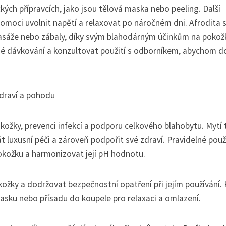
kých přípravcích, jako jsou tělová maska nebo peeling. Další
pomoci uvolnit napětí a relaxovat po náročném dni. Afrodita 
masáže nebo zábaly, díky svým blahodárným účinkům na pokož
né dávkování a konzultovat použití s odborníkem, abychom d
zdraví a pohodu
okožky, prevenci infekcí a podporu celkového blahobytu. Mytí 
 luxusní péči a zároveň podpořit své zdraví. Pravidelné použ
okožku a harmonizovat její pH hodnotu.
okožky a dodržovat bezpečnostní opatření při jejím používání
 masku nebo přísadu do koupele pro relaxaci a omlazení.