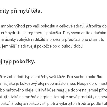
ty při mytí těla.
ít mnoho výhod pro vaši pokožku a celkové zdraví. Afrodita o
 které hydratují a regenerují pokožku. Díky svým antioxidačním
i účinky volných radikálů a prevenci předčasného stárnutí.
í, jemnější a zdravější pokožce po dlouhou dobu.
ůj typ pokožky.
ežité zohlednit typ a potřeby vaší kůže. Pro suchou pokožku
kami, jako je kokosový olej nebo máslo shea. Naopak pro mas
ebo mátového oleje. Citlivá kůže reaguje dobře na jemné přír
tujte také na možné alergie a testujte nové produkty nejprv
akcí. Sledujte reakce vaší pleti a vybírejte afroditu podle to