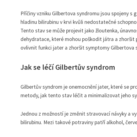
Příčiny vzniku Gilbertova syndromu jsou spojeny s g
hladinu bilirubinu v krvi kvůli nedostatečné schopn
Tento stav se může projevit jako žloutenka, únavnos
dehydratace, které mohou poškodit játra a zhoršit 
ovlivnit funkci jater a zhoršit symptomy Gilbertova
Jak se léčí Gilbertův syndrom
Gilbertův syndrom je onemocnění jater, které se proj
metody, jak tento stav léčit a minimalizovat jeho 
Jednou z možností je změnit stravovací návyky a v
bilirubinu. Mezi takové potraviny patří alkohol, če