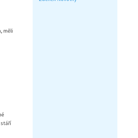
, měli
né
stáří