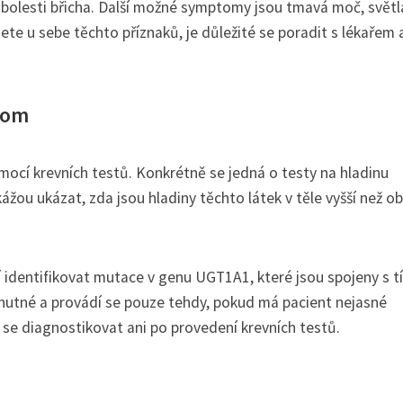
a bolesti břicha. Další možné symptomy jsou tmavá moč, světl
ete u sebe těchto příznaků, je důležité se poradit s lékařem 
rom
ocí krevních testů. Konkrétně se jedná o testy na hladinu
kážou ukázat, zda jsou hladiny těchto látek v těle vyšší než ob
 identifikovat mutace v genu UGT1A1, které jsou spojeny s 
nutné a provádí se pouze tehdy, pokud má pacient nejasné
se diagnostikovat ani po provedení krevních testů.