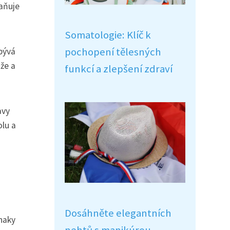
raňuje
Somatologie: Klíč k
pochopení tělesných
bývá
že a
funkcí a zlepšení zdraví
avy
olu a
Dosáhněte elegantních
znaky