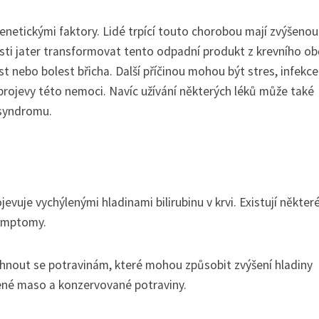
enetickými faktory. Lidé trpící touto chorobou mají zvýšenou
osti jater transformovat tento odpadní produkt z krevního ob
t nebo bolest břicha. Další příčinou mohou být stres, infekc
projevy této nemoci. Navíc užívání některých léků může také
 syndromu.
evuje vychýlenými hladinami bilirubinu v krvi. Existují někter
symptomy.
yhnout se potravinám, které mohou způsobit zvýšení hladiny
rvené maso a konzervované potraviny.