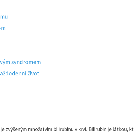
romu
rom
rtovým syndromem
každodenní život
e zvýšeným množstvím bilirubinu v krvi. Bilirubin je látkou, k