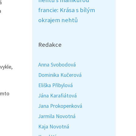
nehtů s manikúrou
á
francie: Krása s bílým
a
okrajem nehtů
Redakce
Anna Svobodová
vykle,
Dominika Kučerová
Eliška Přibylová
tímto
Jána Karafiátová
Jana Prokopenková
Jarmila Novotná
Kaja Novotná