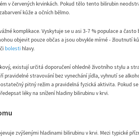
ém v červených krvinkách. Pokud tělo tento bilirubin neodst
zabarvení kůže a očních bělmo.
ážné komplikace. Vyskytuje se u asi 3-7 % populace a často 
hou objevit pouze občas a jsou obvykle mírné - žloutnutí ků
 či
bolesti
hlavy.
ový, existují určitá doporučení ohledně životního stylu a str
í pravidelné stravování bez vynechání jídla, vyhnutí se alkoh
ostatečný pitný režim a pravidelná fyzická aktivita. Pokud se
depsat léky na snížení hladiny bilirubinu v krvi.
romu
evuje zvýšenými hladinami bilirubinu v krvi. Mezi typické pří