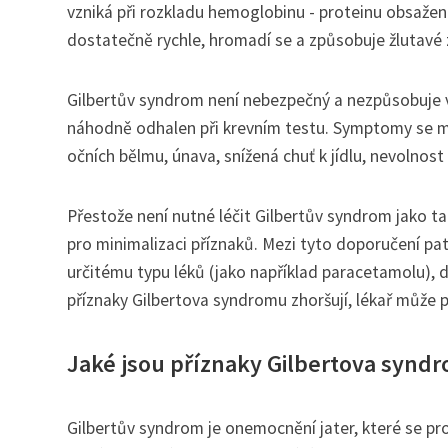
vzniká při rozkladu hemoglobinu - proteinu obsažen
dostatečně rychle, hromadí se a způsobuje žlutavé 
Gilbertův syndrom není nebezpečný a nezpůsobuje v
náhodně odhalen při krevním testu. Symptomy se mo
očních bělmu, únava, snížená chuť k jídlu, nevolnost
Přestože není nutné léčit Gilbertův syndrom jako tak
pro minimalizaci příznaků. Mezi tyto doporučení patř
určitému typu léků (jako například paracetamolu), d
příznaky Gilbertova syndromu zhoršují, lékař může pře
Jaké jsou příznaky Gilbertova synd
Gilbertův syndrom je onemocnění jater, které se proj