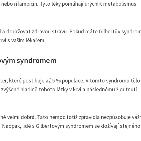
al nebo rifampicin. Tyto léky pomáhají urychlit metabolismus
tyl a dodržovat zdravou stravu. Pokud máte Gilbertův syndrom
krvi s vaším lékařem.
ertovým syndromem
er, které postihuje až 5 % populace. V tomto syndromu tělo
 zvýšené hladině tohoto látky v krvi a následnému žloutnutí
ně velmi dobrá. Tato nemoc totiž zpravidla nezpůsobuje váž
. Naopak, lidé s Gilbertovým syndromem se dožívají stejného 