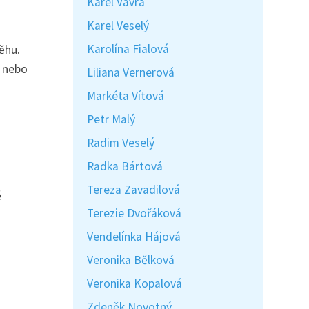
Karel Vávra
Karel Veselý
Karolína Fialová
ěhu.
e nebo
Liliana Vernerová
Markéta Vítová
Petr Malý
Radim Veselý
Radka Bártová
Tereza Zavadilová
é
Terezie Dvořáková
Vendelínka Hájová
Veronika Bělková
Veronika Kopalová
Zdeněk Novotný