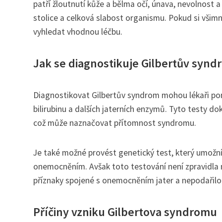
patří žloutnutí kůže a bělma očí, únava, nevolnost 
stolice a celková slabost organismu. Pokud si všimn
vyhledat vhodnou léčbu.
Jak se diagnostikuje Gilbertův synd
Diagnostikovat Gilbertův syndrom mohou lékaři pom
bilirubinu a dalších jaterních enzymů. Tyto testy do
což může naznačovat přítomnost syndromu.
Je také možné provést genetický test, který umožní
onemocněním. Avšak toto testování není zpravidla 
příznaky spojené s onemocněním jater a nepodařilo 
Příčiny vzniku Gilbertova syndromu