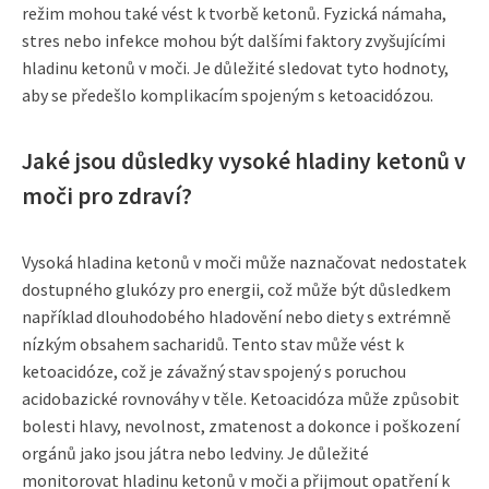
režim mohou také vést k tvorbě ketonů. Fyzická námaha,
stres nebo infekce mohou být dalšími faktory zvyšujícími
hladinu ketonů v moči. Je důležité sledovat tyto hodnoty,
aby se předešlo komplikacím spojeným s ketoacidózou.
Jaké jsou důsledky vysoké hladiny ketonů v
moči pro zdraví?
Vysoká hladina ketonů v moči může naznačovat nedostatek
dostupného glukózy pro energii, což může být důsledkem
například dlouhodobého hladovění nebo diety s extrémně
nízkým obsahem sacharidů. Tento stav může vést k
ketoacidóze, což je závažný stav spojený s poruchou
acidobazické rovnováhy v těle. Ketoacidóza může způsobit
bolesti hlavy, nevolnost, zmatenost a dokonce i poškození
orgánů jako jsou játra nebo ledviny. Je důležité
monitorovat hladinu ketonů v moči a přijmout opatření k