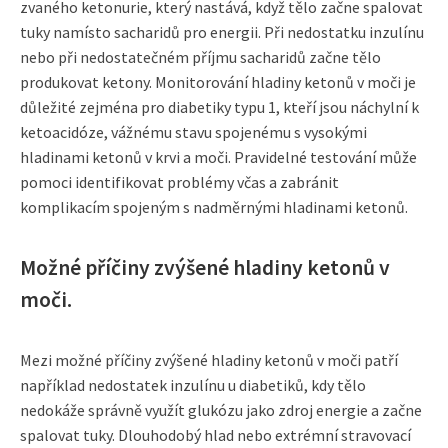
zvaného ketonurie, který nastává, když tělo začne spalovat
tuky namísto sacharidů pro energii. Při nedostatku inzulínu
nebo při nedostatečném příjmu sacharidů začne tělo
produkovat ketony. Monitorování hladiny ketonů v moči je
důležité zejména pro diabetiky typu 1, kteří jsou náchylní k
ketoacidóze, vážnému stavu spojenému s vysokými
hladinami ketonů v krvi a moči. Pravidelné testování může
pomoci identifikovat problémy včas a zabránit
komplikacím spojeným s nadměrnými hladinami ketonů.
Možné příčiny zvýšené hladiny ketonů v
moči.
Mezi možné příčiny zvýšené hladiny ketonů v moči patří
například nedostatek inzulínu u diabetiků, kdy tělo
nedokáže správně využít glukózu jako zdroj energie a začne
spalovat tuky. Dlouhodobý hlad nebo extrémní stravovací