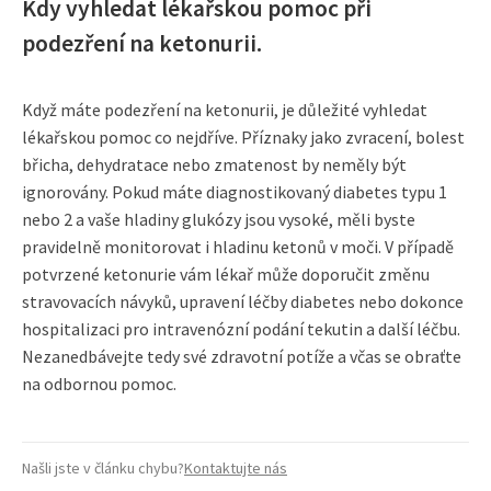
Kdy vyhledat lékařskou pomoc při
podezření na ketonurii.
Když máte podezření na ketonurii, je důležité vyhledat
lékařskou pomoc co nejdříve. Příznaky jako zvracení, bolest
břicha, dehydratace nebo zmatenost by neměly být
ignorovány. Pokud máte diagnostikovaný diabetes typu 1
nebo 2 a vaše hladiny glukózy jsou vysoké, měli byste
pravidelně monitorovat i hladinu ketonů v moči. V případě
potvrzené ketonurie vám lékař může doporučit změnu
stravovacích návyků, upravení léčby diabetes nebo dokonce
hospitalizaci pro intravenózní podání tekutin a další léčbu.
Nezanedbávejte tedy své zdravotní potíže a včas se obraťte
na odbornou pomoc.
Našli jste v článku chybu?
Kontaktujte nás