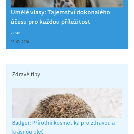
Umělé vlasy: Tajemství dokonalého
účesu pro každou příležitost
zdraví
18. 03. 2026
Zdravé tipy
Badger: Přírodní kosmetika pro zdravou a
krásnou pleť