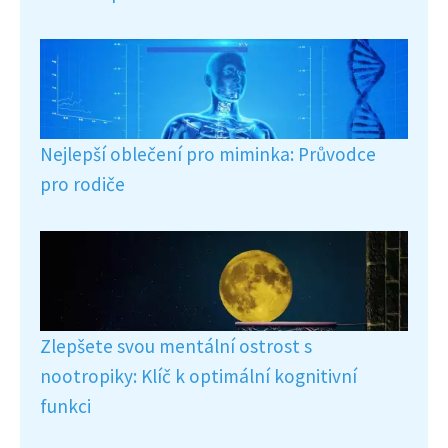
Nejlepší oblečení pro miminka: Průvodce
pro rodiče
Zlepšete svou mentální ostrost s
nootropiky: Klíč k optimální kognitivní
funkci