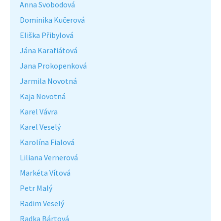
Anna Svobodová
Dominika Kučerová
Eliška Přibylová
Jána Karafiátová
Jana Prokopenková
Jarmila Novotná
Kaja Novotná
Karel Vávra
Karel Veselý
Karolína Fialová
Liliana Vernerová
Markéta Vítová
Petr Malý
Radim Veselý
Radka Bártová