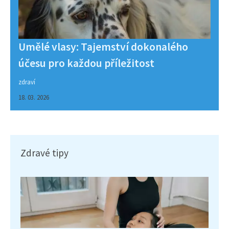
Umělé vlasy: Tajemství dokonalého
účesu pro každou příležitost
zdraví
18. 03. 2026
Zdravé tipy