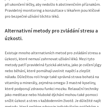
při ukončení léčby, aby nedošlo k abstinenčním příznakům.
Pravidelný monitoring a konzultace s lékařem jsou klíčové
pro bezpečné užívání těchto léků.
Alternativní metody pro zvládání stresu a
úzkosti.
Existuje mnoho alternativních metod pro zvládání stresu a
úzkosti, které nemusí zahrnovat užívání léků. Mezi tyto
metody patří pravidelná fyzická aktivita, jako je cvičení jógy
nebo běhání, které pomáhají uvolnit napětí a zlepšit
náladu. Důležitou roli hraje také správná strava bohatá na
vitamíny a minerály, zejména omega-3 mastné kyseliny,
které podporují zdravou funkci mozku. Relaxační techniky
jako meditace nebo hluboké dýchání mohou také pomoci
snížit úzkost a stres v každodenním životě. Je důležité najít
metodu, která nejlépe vyhovuje individuálním potřebám a