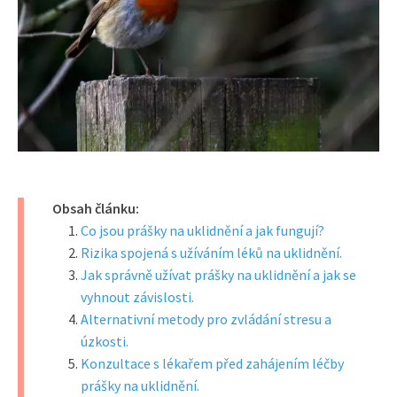
Obsah článku:
Co jsou prášky na uklidnění a jak fungují?
Rizika spojená s užíváním léků na uklidnění.
Jak správně užívat prášky na uklidnění a jak se
vyhnout závislosti.
Alternativní metody pro zvládání stresu a
úzkosti.
Konzultace s lékařem před zahájením léčby
prášky na uklidnění.