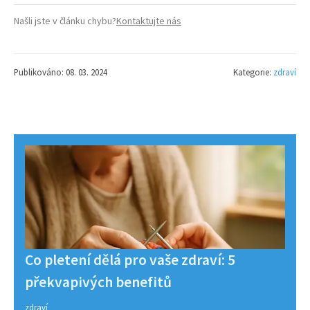
Našli jste v článku chybu?
Kontaktujte nás
Publikováno: 08. 03. 2024
Kategorie:
zdraví
Co pletení dělá pro vaše zdraví: 5
překvapivých benefitů
zdraví