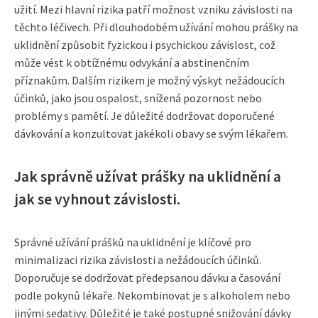
užití. Mezi hlavní rizika patří možnost vzniku závislosti na
těchto léčivech. Při dlouhodobém užívání mohou prášky na
uklidnění způsobit fyzickou i psychickou závislost, což
může vést k obtížnému odvykání a abstinenčním
příznakům. Dalším rizikem je možný výskyt nežádoucích
účinků, jako jsou ospalost, snížená pozornost nebo
problémy s pamětí. Je důležité dodržovat doporučené
dávkování a konzultovat jakékoli obavy se svým lékařem.
Jak správně užívat prášky na uklidnění a
jak se vyhnout závislosti.
Správné užívání prášků na uklidnění je klíčové pro
minimalizaci rizika závislosti a nežádoucích účinků.
Doporučuje se dodržovat předepsanou dávku a časování
podle pokynů lékaře. Nekombinovat je s alkoholem nebo
jinými sedativy. Důležité je také postupné snižování dávky