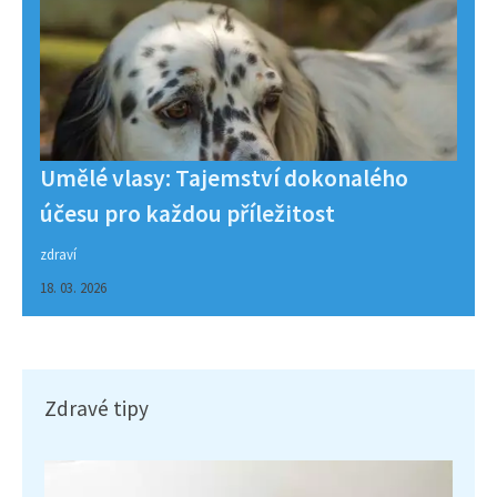
Umělé vlasy: Tajemství dokonalého
účesu pro každou příležitost
zdraví
18. 03. 2026
Zdravé tipy