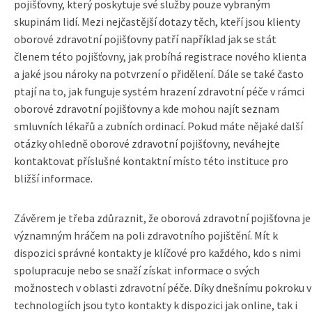
pojišťovny, který poskytuje své služby pouze vybraným
skupinám lidí. Mezi nejčastější dotazy těch, kteří jsou klienty
oborové zdravotní pojišťovny patří například jak se stát
členem této pojišťovny, jak probíhá registrace nového klienta
a jaké jsou nároky na potvrzení o přidělení. Dále se také často
ptají na to, jak funguje systém hrazení zdravotní péče v rámci
oborové zdravotní pojišťovny a kde mohou najít seznam
smluvních lékařů a zubních ordinací. Pokud máte nějaké další
otázky ohledně oborové zdravotní pojišťovny, neváhejte
kontaktovat příslušné kontaktní místo této instituce pro
bližší informace.
Závěrem je třeba zdůraznit, že oborová zdravotní pojišťovna je
významným hráčem na poli zdravotního pojištění. Mít k
dispozici správné kontakty je klíčové pro každého, kdo s nimi
spolupracuje nebo se snaží získat informace o svých
možnostech v oblasti zdravotní péče. Díky dnešnímu pokroku v
technologiích jsou tyto kontakty k dispozici jak online, tak i