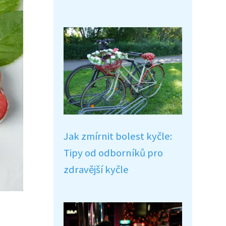
Jak zmírnit bolest kyčle:
Tipy od odborníků pro
zdravější kyčle