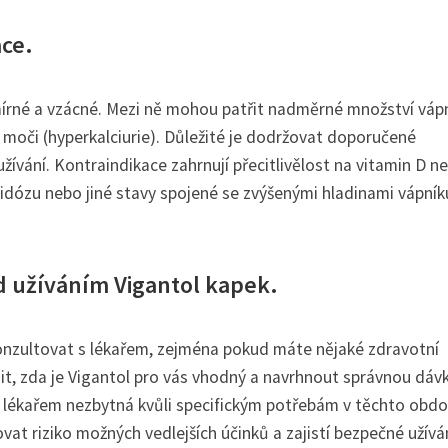
ace.
mírné a vzácné. Mezi ně mohou patřit nadměrné množství vápn
 moči (hyperkalciurie). Důležité je dodržovat doporučené
ívání. Kontraindikace zahrnují přecitlivělost na vitamin D n
rkoidózu nebo jiné stavy spojené se zvýšenými hladinami vápník
d užíváním Vigantol kapek.
konzultovat s lékařem, zejména pokud máte nějaké zdravotní
it, zda je Vigantol pro vás vhodný a navrhnout správnou dáv
 s lékařem nezbytná kvůli specifickým potřebám v těchto obdo
vat riziko možných vedlejších účinků a zajistí bezpečné užívá