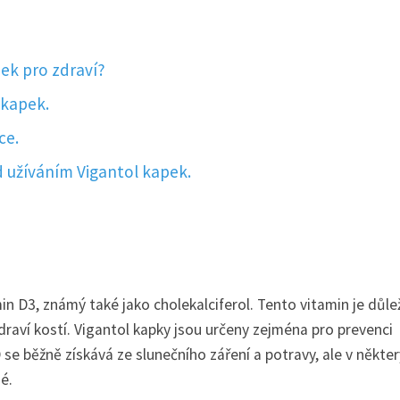
pek pro zdraví?
 kapek.
ce.
d užíváním Vigantol kapek.
min D3, známý také jako cholekalciferol. Tento vitamin je důle
raví kostí. Vigantol kapky jsou určeny zejména pro prevenci
 se běžně získává ze slunečního záření a potravy, ale v někte
é.