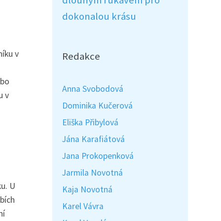
dlouhým rukávem pro
dokonalou krásu
íku v
Redakce
ebo
Anna Svobodová
u v
Dominika Kučerová
Eliška Přibylová
Jána Karafiátová
Jana Prokopenková
Jarmila Novotná
ku. U
Kaja Novotná
bích
Karel Vávra
ní