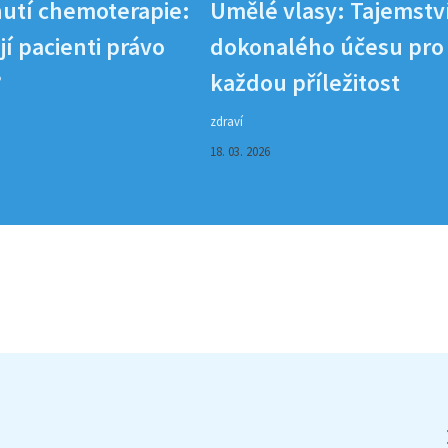
utí chemoterapie:
Umělé vlasy: Tajemstv
í pacienti právo
dokonalého účesu pro
?
každou příležitost
zdraví
18. 03. 2026