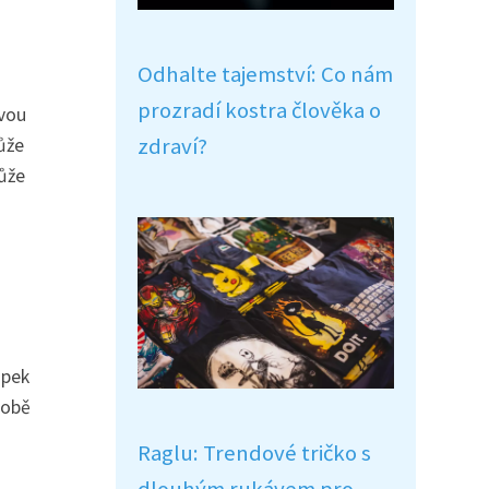
Odhalte tajemství: Co nám
prozradí kostra člověka o
ovou
zdraví?
ůže
může
apek
době
Raglu: Trendové tričko s