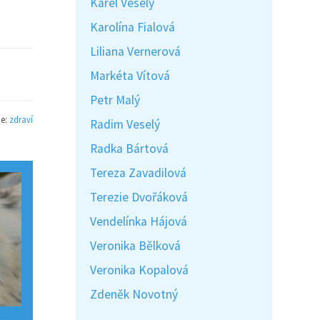
Karel Veselý
Karolína Fialová
Liliana Vernerová
Markéta Vítová
Petr Malý
ie:
zdraví
Radim Veselý
Radka Bártová
Tereza Zavadilová
Terezie Dvořáková
Vendelínka Hájová
Veronika Bělková
Veronika Kopalová
Zdeněk Novotný