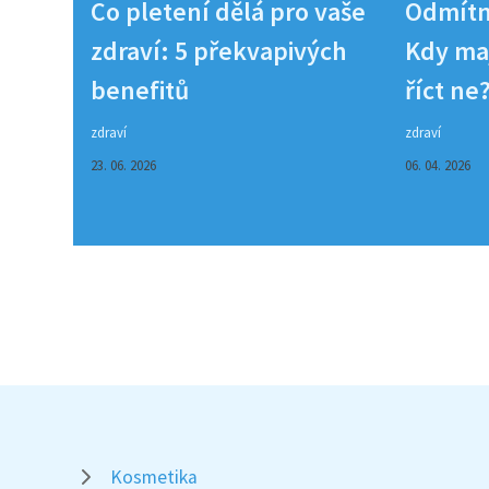
Co pletení dělá pro vaše
Odmítn
zdraví: 5 překvapivých
Kdy maj
benefitů
říct ne
zdraví
zdraví
23. 06. 2026
06. 04. 2026
Kosmetika