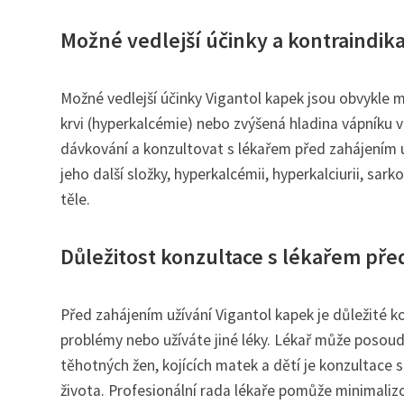
Možné vedlejší účinky a kontraindik
Možné vedlejší účinky Vigantol kapek jsou obvykle 
krvi (hyperkalcémie) nebo zvýšená hladina vápníku v
dávkování a konzultovat s lékařem před zahájením už
jeho další složky, hyperkalcémii, hyperkalciurii, sa
těle.
Důležitost konzultace s lékařem pře
Před zahájením užívání Vigantol kapek je důležité 
problémy nebo užíváte jiné léky. Lékař může posoud
těhotných žen, kojících matek a dětí je konzultace
života. Profesionální rada lékaře pomůže minimalizo