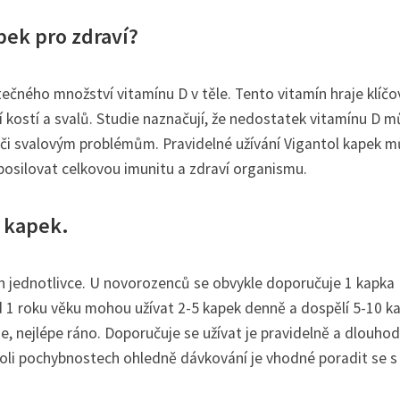
pek pro zdraví?
tečného množství vitamínu D v těle. Tento vitamín hraje klíč
í kostí a svalů. Studie naznačují, že nedostatek vitamínu D m
 či svalovým problémům. Pravidelné užívání Vigantol kapek 
posilovat celkovou imunitu a zdraví organismu.
l kapek.
ch jednotlivce. U novorozenců se obvykle doporučuje 1 kapka
d 1 roku věku mohou užívat 2-5 kapek denně a dospělí 5-10 k
e, nejlépe ráno. Doporučuje se užívat je pravidelně a dlouho
hkoli pochybnostech ohledně dávkování je vhodné poradit se s