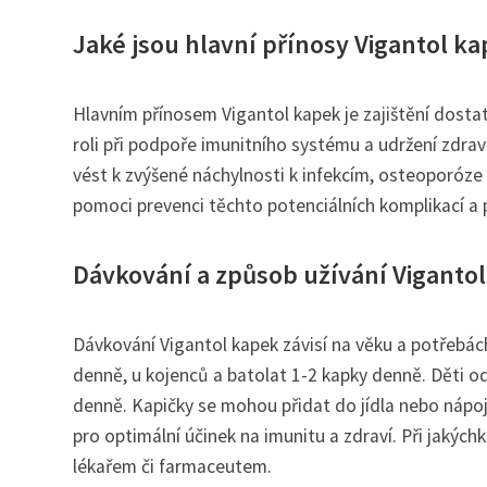
Jaké jsou hlavní přínosy Vigantol ka
Hlavním přínosem Vigantol kapek je zajištění dosta
roli při podpoře imunitního systému a udržení zdrav
vést k zvýšené náchylnosti k infekcím, osteoporóze
pomoci prevenci těchto potenciálních komplikací a 
Dávkování a způsob užívání Viganto
Dávkování Vigantol kapek závisí na věku a potřebá
denně, u kojenců a batolat 1-2 kapky denně. Děti o
denně. Kapičky se mohou přidat do jídla nebo nápoj
pro optimální účinek na imunitu a zdraví. Při jakýc
lékařem či farmaceutem.