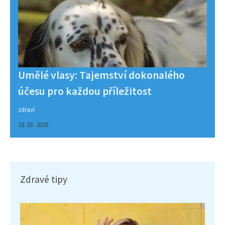
Umělé vlasy: Tajemství dokonalého
účesu pro každou příležitost
zdraví
18. 03. 2026
Zdravé tipy