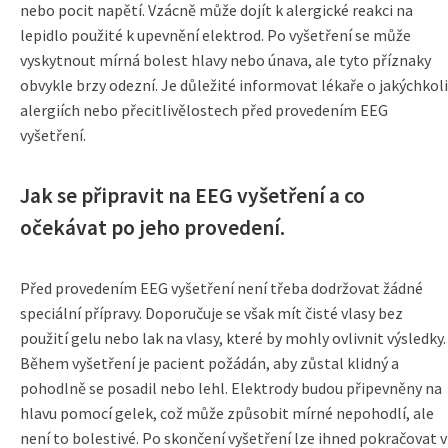
nebo pocit napětí. Vzácně může dojít k alergické reakci na
lepidlo použité k upevnění elektrod. Po vyšetření se může
vyskytnout mírná bolest hlavy nebo únava, ale tyto příznaky
obvykle brzy odezní. Je důležité informovat lékaře o jakýchkoli
alergiích nebo přecitlivělostech před provedením EEG
vyšetření.
Jak se připravit na EEG vyšetření a co
očekávat po jeho provedení.
Před provedením EEG vyšetření není třeba dodržovat žádné
speciální přípravy. Doporučuje se však mít čisté vlasy bez
použití gelu nebo lak na vlasy, které by mohly ovlivnit výsledky.
Během vyšetření je pacient požádán, aby zůstal klidný a
pohodlně se posadil nebo lehl. Elektrody budou připevněny na
hlavu pomocí gelek, což může způsobit mírné nepohodlí, ale
není to bolestivé. Po skončení vyšetření lze ihned pokračovat v