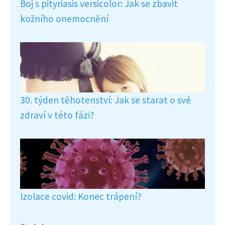
Boj s pityriasis versicolor: Jak se zbavit
kožního onemocnění
30. týden těhotenství: Jak se starat o své
zdraví v této fázi?
Izolace covid: Konec trápení?