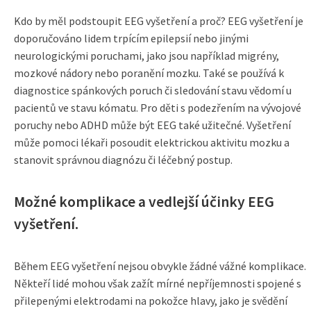
Kdo by měl podstoupit EEG vyšetření a proč? EEG vyšetření je
doporučováno lidem trpícím epilepsií nebo jinými
neurologickými poruchami, jako jsou například migrény,
mozkové nádory nebo poranění mozku. Také se používá k
diagnostice spánkových poruch či sledování stavu vědomí u
pacientů ve stavu kómatu. Pro děti s podezřením na vývojové
poruchy nebo ADHD může být EEG také užitečné. Vyšetření
může pomoci lékaři posoudit elektrickou aktivitu mozku a
stanovit správnou diagnózu či léčebný postup.
Možné komplikace a vedlejší účinky EEG
vyšetření.
Během EEG vyšetření nejsou obvykle žádné vážné komplikace.
Někteří lidé mohou však zažít mírné nepříjemnosti spojené s
přilepenými elektrodami na pokožce hlavy, jako je svědění