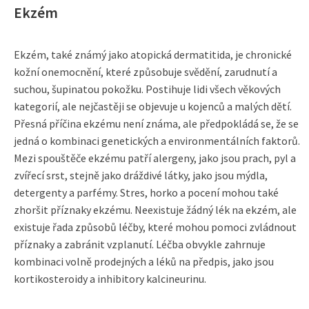
Ekzém
Ekzém, také známý jako atopická dermatitida, je chronické
kožní onemocnění, které způsobuje svědění, zarudnutí a
suchou, šupinatou pokožku. Postihuje lidi všech věkových
kategorií, ale nejčastěji se objevuje u kojenců a malých dětí.
Přesná příčina ekzému není známa, ale předpokládá se, že se
jedná o kombinaci genetických a environmentálních faktorů.
Mezi spouštěče ekzému patří alergeny, jako jsou prach, pyl a
zvířecí srst, stejně jako dráždivé látky, jako jsou mýdla,
detergenty a parfémy. Stres, horko a pocení mohou také
zhoršit příznaky ekzému. Neexistuje žádný lék na ekzém, ale
existuje řada způsobů léčby, které mohou pomoci zvládnout
příznaky a zabránit vzplanutí. Léčba obvykle zahrnuje
kombinaci volně prodejných a léků na předpis, jako jsou
kortikosteroidy a inhibitory kalcineurinu.