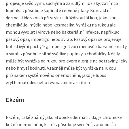
projevuje svědivými, suchými a zarudlými ložisky, zatímco
lupénka způsobuje šupinaté červené plaky. Kontaktní
dermatitida vzniká při styku s dráždivou látkou, jako jsou
chemikálie, mýdla nebo kosmetika. Vyrážku na rukou ale
mohou vyvolat i virové nebo bakteriální infekce, například
pásový opar, impetigo nebo svrab. Pásový opar se projevuje
bolestivými puchýřky, impetigo tvoří medově zbarvené krusty
a svrab způsobuje silně svědivé pupínky a chodbičky. Někdy
může být vyrážka na rukou projevem alergie na potraviny, léky
nebo hmyzí bodnutí. Vzácněji může být vyrážka na rukou
příznakem systémového onemocnění, jako je lupus
erythematodes nebo revmatoidní artritida.
Ekzém
Ekzém, také známý jako atopická dermatitida, je chronické
kožní onemocnění, které způsobuje svědění, zarudnutí a