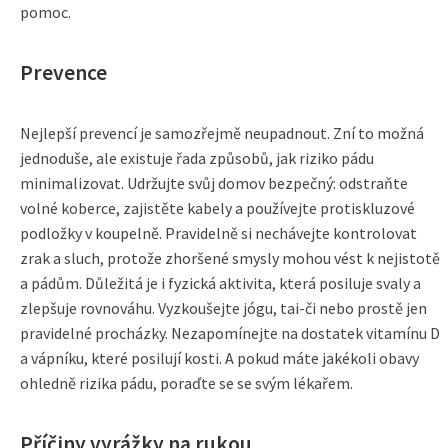
pomoc.
Prevence
Nejlepší prevencí je samozřejmě neupadnout. Zní to možná
jednoduše, ale existuje řada způsobů, jak riziko pádu
minimalizovat. Udržujte svůj domov bezpečný: odstraňte
volné koberce, zajistěte kabely a používejte protiskluzové
podložky v koupelně. Pravidelně si nechávejte kontrolovat
zrak a sluch, protože zhoršené smysly mohou vést k nejistotě
a pádům. Důležitá je i fyzická aktivita, která posiluje svaly a
zlepšuje rovnováhu. Vyzkoušejte jógu, tai-či nebo prostě jen
pravidelné procházky. Nezapomínejte na dostatek vitamínu D
a vápníku, které posilují kosti. A pokud máte jakékoli obavy
ohledně rizika pádu, poraďte se se svým lékařem.
Příčiny vyrážky na rukou