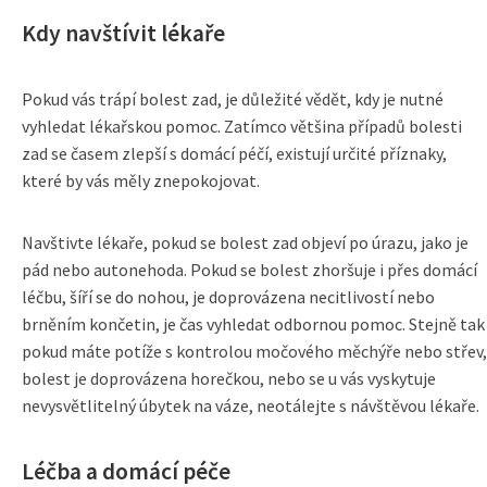
Kdy navštívit lékaře
Pokud vás trápí bolest zad, je důležité vědět, kdy je nutné
vyhledat lékařskou pomoc. Zatímco většina případů bolesti
zad se časem zlepší s domácí péčí, existují určité příznaky,
které by vás měly znepokojovat.
Navštivte lékaře, pokud se bolest zad objeví po úrazu, jako je
pád nebo autonehoda. Pokud se bolest zhoršuje i přes domácí
léčbu, šíří se do nohou, je doprovázena necitlivostí nebo
brněním končetin, je čas vyhledat odbornou pomoc. Stejně tak
pokud máte potíže s kontrolou močového měchýře nebo střev,
bolest je doprovázena horečkou, nebo se u vás vyskytuje
nevysvětlitelný úbytek na váze, neotálejte s návštěvou lékaře.
Léčba a domácí péče