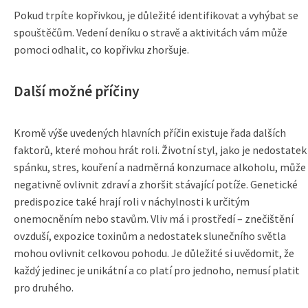
Pokud trpíte kopřivkou, je důležité identifikovat a vyhýbat se
spouštěčům. Vedení deníku o stravě a aktivitách vám může
pomoci odhalit, co kopřivku zhoršuje.
Další možné příčiny
Kromě výše uvedených hlavních příčin existuje řada dalších
faktorů, které mohou hrát roli. Životní styl, jako je nedostatek
spánku, stres, kouření a nadměrná konzumace alkoholu, může
negativně ovlivnit zdraví a zhoršit stávající potíže. Genetické
predispozice také hrají roli v náchylnosti k určitým
onemocněním nebo stavům. Vliv má i prostředí – znečištění
ovzduší, expozice toxinům a nedostatek slunečního světla
mohou ovlivnit celkovou pohodu. Je důležité si uvědomit, že
každý jedinec je unikátní a co platí pro jednoho, nemusí platit
pro druhého.