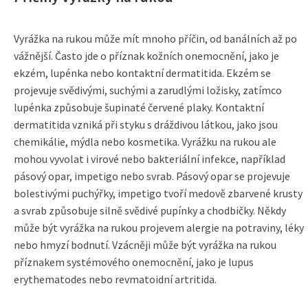
Vyrážka na rukou může mít mnoho příčin, od banálních až po
vážnější. Často jde o příznak kožních onemocnění, jako je
ekzém, lupénka nebo kontaktní dermatitida. Ekzém se
projevuje svědivými, suchými a zarudlými ložisky, zatímco
lupénka způsobuje šupinaté červené plaky. Kontaktní
dermatitida vzniká při styku s dráždivou látkou, jako jsou
chemikálie, mýdla nebo kosmetika. Vyrážku na rukou ale
mohou vyvolat i virové nebo bakteriální infekce, například
pásový opar, impetigo nebo svrab. Pásový opar se projevuje
bolestivými puchýřky, impetigo tvoří medově zbarvené krusty
a svrab způsobuje silně svědivé pupínky a chodbičky. Někdy
může být vyrážka na rukou projevem alergie na potraviny, léky
nebo hmyzí bodnutí. Vzácněji může být vyrážka na rukou
příznakem systémového onemocnění, jako je lupus
erythematodes nebo revmatoidní artritida.