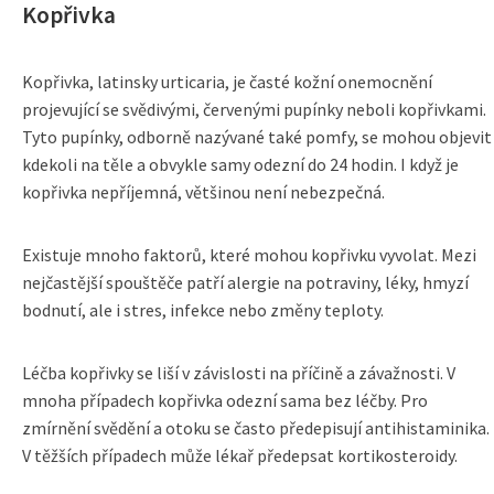
Kopřivka
Kopřivka, latinsky urticaria, je časté kožní onemocnění
projevující se svědivými, červenými pupínky neboli kopřivkami.
Tyto pupínky, odborně nazývané také pomfy, se mohou objevit
kdekoli na těle a obvykle samy odezní do 24 hodin. I když je
kopřivka nepříjemná, většinou není nebezpečná.
Existuje mnoho faktorů, které mohou kopřivku vyvolat. Mezi
nejčastější spouštěče patří alergie na potraviny, léky, hmyzí
bodnutí, ale i stres, infekce nebo změny teploty.
Léčba kopřivky se liší v závislosti na příčině a závažnosti. V
mnoha případech kopřivka odezní sama bez léčby. Pro
zmírnění svědění a otoku se často předepisují antihistaminika.
V těžších případech může lékař předepsat kortikosteroidy.