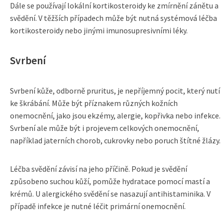
Dále se používají lokální kortikosteroidy ke zmírnění zánětu a
svědění. V těžších případech může být nutná systémová léčba
kortikosteroidy nebo jinými imunosupresivními léky.
Svrbení
Svrbení kůže, odborně pruritus, je nepříjemný pocit, který nutí
ke škrábání. Může být příznakem různých kožních
onemocnění, jako jsou ekzémy, alergie, kopřivka nebo infekce.
Svrbení ale může být i projevem celkových onemocnění,
například jaterních chorob, cukrovky nebo poruch štítné žlázy.
Léčba svědění závisí na jeho příčině. Pokud je svědění
způsobeno suchou kůží, pomůže hydratace pomocí mastí a
krémů. U alergického svědění se nasazují antihistaminika. V
případě infekce je nutné léčit primární onemocnění.