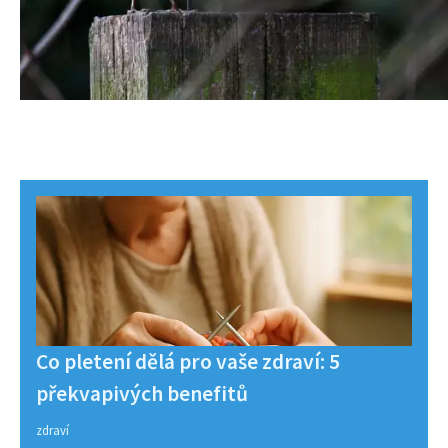
Co pletení dělá pro vaše zdraví: 5
překvapivých benefitů
zdraví