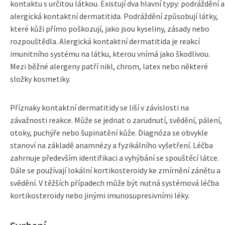
kontaktu s určitou látkou. Existují dva hlavní typy: podráždění a
alergická kontaktní dermatitida. Podráždění způsobují látky,
které kůži přímo poškozují, jako jsou kyseliny, zásady nebo
rozpouštědla. Alergická kontaktní dermatitida je reakcí
imunitního systému na látku, kterou vnímá jako škodlivou.
Mezi běžné alergeny patří nikl, chrom, latex nebo některé
složky kosmetiky.
Příznaky kontaktní dermatitidy se liší v závislosti na
závažnosti reakce. Může se jednat o zarudnutí, svědění, pálení,
otoky, puchýře nebo šupinatění kůže. Diagnóza se obvykle
stanoví na základě anamnézy a fyzikálního vyšetření. Léčba
zahrnuje především identifikaci a vyhýbání se spouštěcí látce.
Dále se používají lokální kortikosteroidy ke zmírnění zánětu a
svědění. V těžších případech může být nutná systémová léčba
kortikosteroidy nebo jinými imunosupresivními léky.