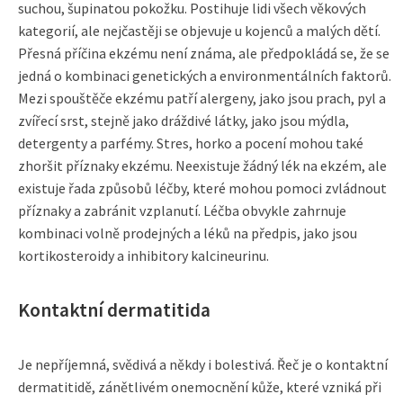
suchou, šupinatou pokožku. Postihuje lidi všech věkových
kategorií, ale nejčastěji se objevuje u kojenců a malých dětí.
Přesná příčina ekzému není známa, ale předpokládá se, že se
jedná o kombinaci genetických a environmentálních faktorů.
Mezi spouštěče ekzému patří alergeny, jako jsou prach, pyl a
zvířecí srst, stejně jako dráždivé látky, jako jsou mýdla,
detergenty a parfémy. Stres, horko a pocení mohou také
zhoršit příznaky ekzému. Neexistuje žádný lék na ekzém, ale
existuje řada způsobů léčby, které mohou pomoci zvládnout
příznaky a zabránit vzplanutí. Léčba obvykle zahrnuje
kombinaci volně prodejných a léků na předpis, jako jsou
kortikosteroidy a inhibitory kalcineurinu.
Kontaktní dermatitida
Je nepříjemná, svědivá a někdy i bolestivá. Řeč je o kontaktní
dermatitidě, zánětlivém onemocnění kůže, které vzniká při