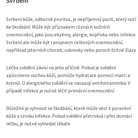
Svrbení
Svrbení kůže, odborně pruritus, je nepříjemný pocit, který nutí
ke škrábání. Může být příznakem různých kožních
onemocnění, jako jsou ekzémy, alergie, kopřivka nebo infekce.
Svrbení ale může být i projevem celkových onemocnění,
například jaterních chorob, cukrovky nebo poruch štítné žlázy.
Léčba svědění závisí na jeho příčině. Pokud je svědění
způsobeno suchou kůží, pomůže hydratace pomocí mastí a
krémů. U alergického svědění se nasazují antihistaminika. V
případě infekce je nutné léčit primární onemocnění.
Důležité je vyhnout se škrábání, které může vést k poranění
kůže a vzniku infekce. Pokud svědění přetrvává i přes domácí
léčbu, je nutné vyhledat lékaře.