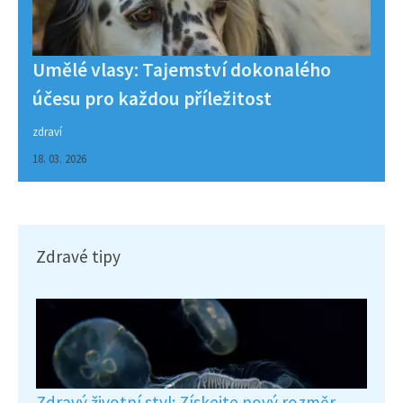
Umělé vlasy: Tajemství dokonalého
účesu pro každou příležitost
zdraví
18. 03. 2026
Zdravé tipy
Zdravý životní styl: Získejte nový rozměr