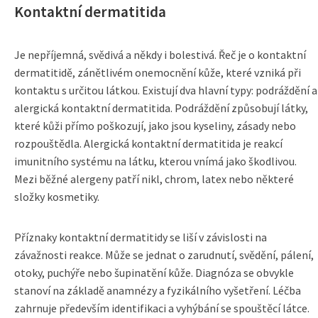
Kontaktní dermatitida
Je nepříjemná, svědivá a někdy i bolestivá. Řeč je o kontaktní
dermatitidě, zánětlivém onemocnění kůže, které vzniká při
kontaktu s určitou látkou. Existují dva hlavní typy: podráždění a
alergická kontaktní dermatitida. Podráždění způsobují látky,
které kůži přímo poškozují, jako jsou kyseliny, zásady nebo
rozpouštědla. Alergická kontaktní dermatitida je reakcí
imunitního systému na látku, kterou vnímá jako škodlivou.
Mezi běžné alergeny patří nikl, chrom, latex nebo některé
složky kosmetiky.
Příznaky kontaktní dermatitidy se liší v závislosti na
závažnosti reakce. Může se jednat o zarudnutí, svědění, pálení,
otoky, puchýře nebo šupinatění kůže. Diagnóza se obvykle
stanoví na základě anamnézy a fyzikálního vyšetření. Léčba
zahrnuje především identifikaci a vyhýbání se spouštěcí látce.