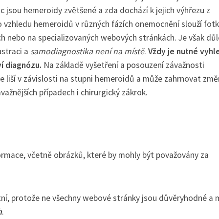
c jsou hemeroidy zvětšené a zda dochází k jejich výhřezu z
 o vzhledu hemeroidů v různých fázích onemocnění slouží fot
ch nebo na specializovaných webových stránkách. Je však důl
ustraci a
samodiagnostika není na místě
.
Vždy je nutné vyhl
í diagnózu.
Na základě vyšetření a posouzení závažnosti
 liší v závislosti na stupni hemeroidů a může zahrnovat zm
ávažnějších případech i chirurgický zákrok.
ormace, včetně obrázků, které by mohly být považovány za
tní, protože ne všechny webové stránky jsou důvěryhodné a
h
.