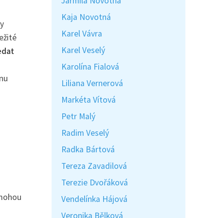
Jarmila Novotná
Kaja Novotná
ky
Karel Vávra
ežité
Karel Veselý
edat
Karolína Fialová
ěnu
Liliana Vernerová
Markéta Vítová
Petr Malý
Radim Veselý
Radka Bártová
Tereza Zavadilová
Terezie Dvořáková
 mohou
Vendelínka Hájová
Veronika Bělková