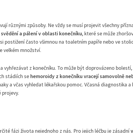
evují různými způsoby. Ne vždy se musí projevit všechny přízn
í
svědění a pálení v oblasti konečníku
, které se může zhoršo
 si postižení často všimnou na toaletním papíře nebo ve stolic
ve velkém množství.
a vyhřezávat z konečníku. To může být doprovázeno bolestí,
ch stádiích se
hemoroidy z konečníku vracejí samovolně neb
znaky a včas vyhledat lékařskou pomoc. Včasná diagnostika a 
 projevy.
rčité fázi života nejednoho z nás. Pro jejich léčbu je zásadní