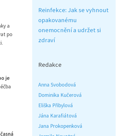
Reinfekce: Jak se vyhnout
opakovanému
aky a
onemocnění a udržet si
vat po
zdraví
i.
Redakce
o je
Anna Svobodová
léčba
Dominika Kučerová
Eliška Přibylová
Jána Karafiátová
Jana Prokopenková
včasná