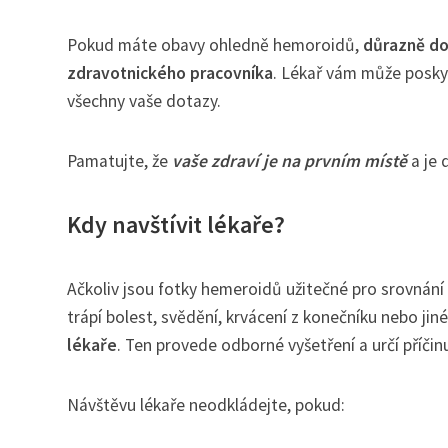
Pokud máte obavy ohledně hemoroidů,
důrazně do
zdravotnického pracovníka
. Lékař vám může posky
všechny vaše dotazy.
Pamatujte, že
vaše zdraví je na prvním místě
a je 
Kdy navštívit lékaře?
Ačkoliv jsou fotky hemeroidů užitečné pro srovnán
trápí bolest, svědění, krvácení z konečníku nebo jiné
lékaře
. Ten provede odborné vyšetření a určí příčinu
Návštěvu lékaře neodkládejte, pokud: