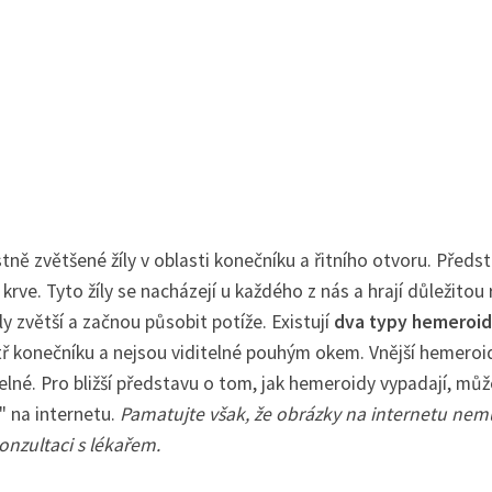
astně zvětšené žíly v oblasti konečníku a řitního otvoru. Předs
krve. Tyto žíly se nacházejí u každého z nás a hrají důležitou r
ly zvětší a začnou působit potíže. Existují
dva typy hemeroid
itř konečníku a nejsou viditelné pouhým okem. Vnější hemeroi
itelné. Pro bližší představu o tom, jak hemeroidy vypadají, mů
" na internetu.
Pamatujte však, že obrázky na internetu nemu
nzultaci s lékařem.