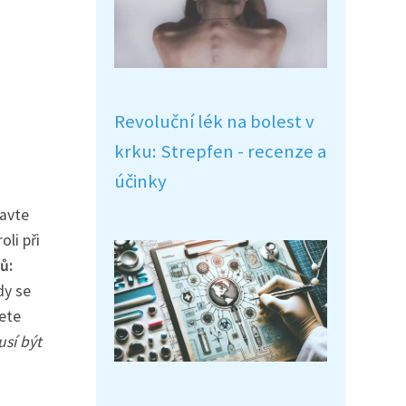
Revoluční lék na bolest v
krku: Strepfen - recenze a
účinky
tavte
oli při
ů:
dy se
žete
sí být