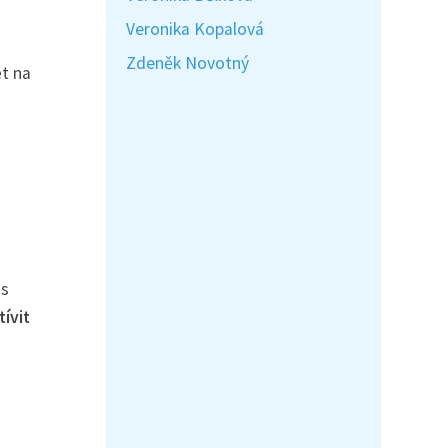
Veronika Kopalová
o
Zdeněk Novotný
t na
ás
ívit