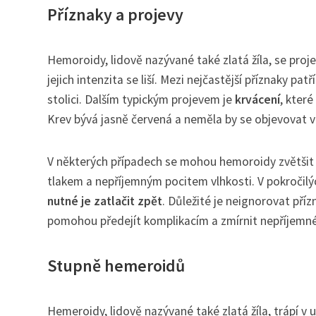
Příznaky a projevy
Hemoroidy, lidově nazývané také zlatá žíla, se proj
jejich intenzita se liší. Mezi nejčastější příznaky patř
stolici. Dalším typickým projevem je
krvácení
, které
Krev bývá jasně červená a neměla by se objevovat 
V některých případech se mohou hemoroidy zvětšit 
tlakem a nepříjemným pocitem vlhkosti. V pokročilý
nutné je zatlačit zpět
. Důležité je neignorovat pří
pomohou předejít komplikacím a zmírnit nepříjemné
Stupně hemeroidů
Hemeroidy, lidově nazývané také zlatá žíla, trápí v u