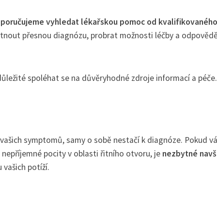
poručujeme vyhledat lékařskou pomoc od kvalifikovanéh
tnout přesnou diagnózu, probrat možnosti léčby a odpovědě
důležité spoléhat se na důvěryhodné zdroje informací a péče.
í vašich symptomů, samy o sobě nestačí k diagnóze. Pokud v
 nepříjemné pocity v oblasti řitního otvoru, je
nezbytné navšt
 vašich potíží.